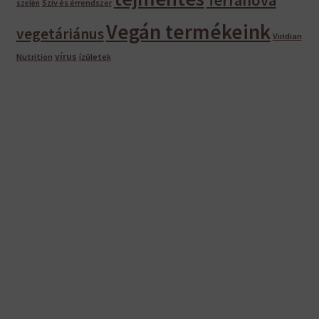
Szív és érrendszer
szelén
Vegán termékeink
vegetáriánus
Viridian
vírus
Nutrition
ízületek