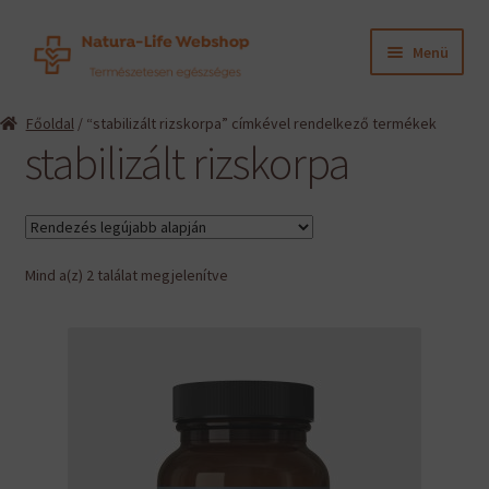
Ugrás
Kilépés
Menü
a
a
navigációhoz
tartalomba
Expand
Termékeink
Főoldal
/ “stabilizált rizskorpa” címkével rendelkező termékek
child
stabilizált rizskorpa
menu
Expand
Információk
child
menu
Expand
Gyártók
child
menu
Sorted
Mind a(z) 2 találat megjelenítve
Hírek
by
latest
Viszonteladók, szakembereknek
English