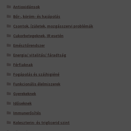
Antioxidánsok
Bőr-, köröm- és hajápolás
Csontok, ízületek, mozgásszervi problémák
Cukorbetegeknek, IR esetén
Emésztőrendszer
Energia/ vitalitás/ fáradtság
Férfiaknak
Fogápolás és szájhigiéné
Funkcionális élelmiszerek
Gyerekeknek
Időseknek
Immunerősítés
Koleszterin- és triglicerid szint