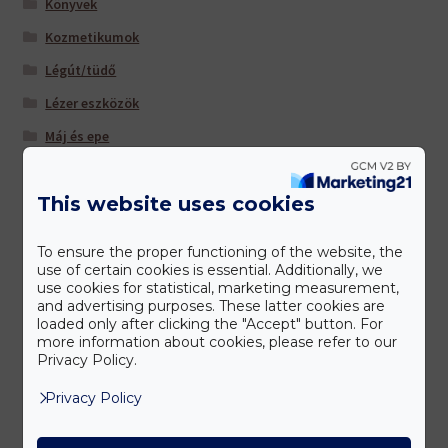
Könyvek
Kozmetikumok
Légút/tüdő
Lézer eszközök
Máj és epe
Multivitaminok/ ásványi anyagok
This website uses cookies
Nőknek
Sportolóknak
To ensure the proper functioning of the website, the
Szem/látás
use of certain cookies is essential. Additionally, we
use cookies for statistical, marketing measurement,
Szív és érrendszer
and advertising purposes. These latter cookies are
loaded only after clicking the "Accept" button. For
Táplálkozás-Beállítás (TM) -hoz ajánljuk
more information about cookies, please refer to our
Privacy Policy.
Tisztítás és salaktalanítás
Privacy Policy
Úti patika
Várandósoknak