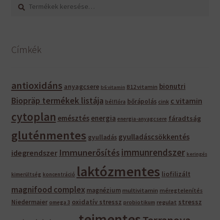
Keresés
Keresés
a
következőre:
Címkék
antioxidáns
bionutri
anyagcsere
B12 vitamin
b6 vitamin
Biopräp termékek listája
c vitamin
bőrápolás
bélflóra
cink
cytoplan
emésztés
energia
fáradtság
energia-anyagcsere
gluténmentes
gyulladáscsökkentés
gyulladás
immunrendszer
Immunerősítés
idegrendszer
keringés
laktózmentes
liofilizált
kimerültség
koncentráció
magnifood complex
magnézium
multivitamin
méregtelenítés
oxidatív stressz
stressz
Niedermaier
regulat
omega 3
probiotikum
tejmentes
Terranova