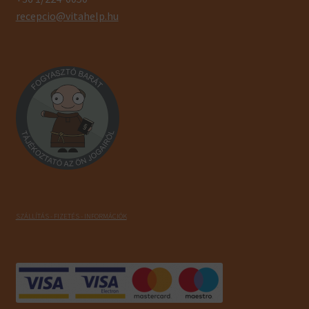
recepcio@vitahelp.hu
SZÁLLÍTÁS - FIZETÉS - INFORMÁCIÓK