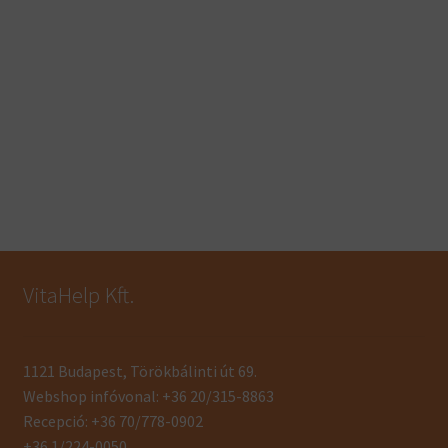
VitaHelp Kft.
1121 Budapest, Törökbálinti út 69.
Webshop infóvonal: +36 20/315-8863
Recepció: +36 70/778-0902
+36 1/224-0050