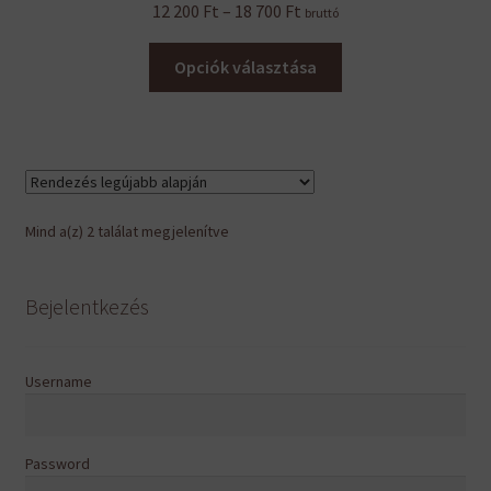
Ártartomány:
12 200
Ft
–
18 700
Ft
bruttó
12
Ennek
200 Ft
Opciók választása
a
-
terméknek
18
több
700 Ft
variációja
van.
A
Sorted
Mind a(z) 2 találat megjelenítve
változatok
by
a
latest
termékoldalon
Bejelentkezés
választhatók
ki
Username
Password