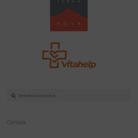
Keresés
Keresés
a
következőre:
Címkék