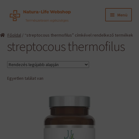
Ugrás
Kilépés
Menü
a
a
navigációhoz
tartalomba
Expand
Termékeink
Főoldal
/ “streptocous thermofilus” címkével rendelkező termékek
child
streptocous thermofilus
menu
Expand
Információk
child
menu
Expand
Gyártók
child
menu
Egyetlen találat van
Hírek
Viszonteladók, szakembereknek
English