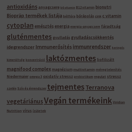
antioxidáns
bionutri
anyagcsere
B12 vitamin
b6 vitamin
Biopräp termékek listája
c vitamin
bőrápolás
bélflóra
cink
cytoplan
emésztés
energia
fáradtság
energia-anyagcsere
gluténmentes
gyulladáscsökkentés
gyulladás
immunrendszer
Immunerősítés
idegrendszer
keringés
laktózmentes
liofilizált
kimerültség
koncentráció
magnifood complex
magnézium
multivitamin
méregtelenítés
oxidatív stressz
stressz
Niedermaier
regulat
omega 3
probiotikum
tejmentes
Terranova
Szív és érrendszer
szelén
Vegán termékeink
vegetáriánus
Viridian
vírus
Nutrition
ízületek