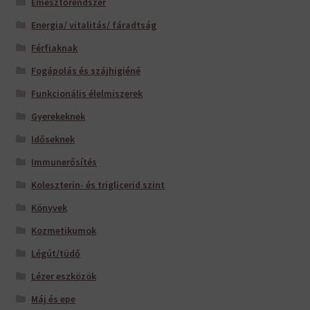
Emésztőrendszer
Energia/ vitalitás/ fáradtság
Férfiaknak
Fogápolás és szájhigiéné
Funkcionális élelmiszerek
Gyerekeknek
Időseknek
Immunerősítés
Koleszterin- és triglicerid szint
Könyvek
Kozmetikumok
Légút/tüdő
Lézer eszközök
Máj és epe