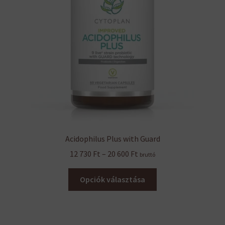
Acidophilus Plus with Guard
Ártartomány:
12 730
Ft
–
20 600
Ft
bruttó
12
Ennek
730 Ft
Opciók választása
a
-
terméknek
20
több
600 Ft
variációja