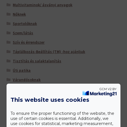
Multivitaminok/ ásványi anyagok
Nőknek
Sportolóknak
Szem/látás
Szív és érrendszer
Táplálkozás-Beállítás (TM) -hoz ajánljuk
Tisztítás és salaktalanítás
Úti patika
Várandósoknak
This website uses cookies
Gyártóink
To ensure the proper functioning of the website, the
use of certain cookies is essential. Additionally, we
use cookies for statistical, marketing measurement,