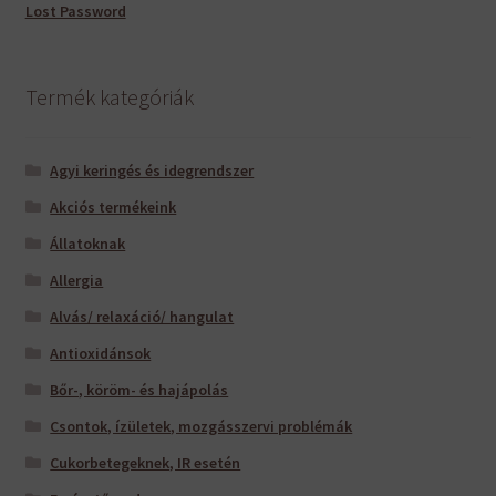
Lost Password
Termék kategóriák
Agyi keringés és idegrendszer
Akciós termékeink
Állatoknak
Allergia
Alvás/ relaxáció/ hangulat
Antioxidánsok
Bőr-, köröm- és hajápolás
Csontok, ízületek, mozgásszervi problémák
Cukorbetegeknek, IR esetén