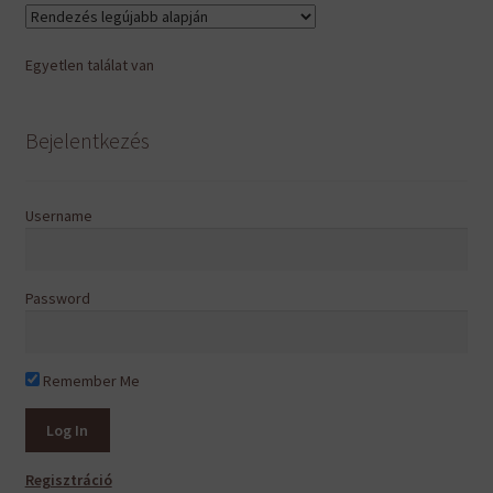
van.
A
Egyetlen találat van
változatok
a
termékoldalon
Bejelentkezés
választhatók
ki
Username
Password
Remember Me
Regisztráció