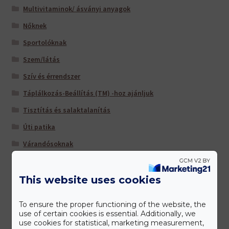
Multivitaminok/ ásványi anyagok
Nőknek
Sportolóknak
Szem/látás
Szív és érrendszer
Táplálkozás-Beállítás (TM) -hoz ajánljuk
Tisztítás és salaktalanítás
Úti patika
Várandósoknak
This website uses cookies
Gyártóink
To ensure the proper functioning of the website, the
use of certain cookies is essential. Additionally, we
use cookies for statistical, marketing measurement,