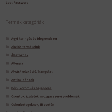
Lost Password
Termék kategóriák
Agyi keringés és idegrendszer
Akciós termékeink
Állatoknak
Allergia
Alvás/ relaxáció/ hangulat
Antioxidánsok
Bőr-, köröm- és hajápolás
Csontok, ízületek, mozgásszervi problémák
Cukorbetegeknek, IR esetén