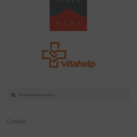
Keresés
Keresés
a
következőre:
Címkék