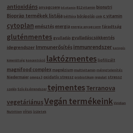
antioxidáns
bionutri
anyagcsere
B12 vitamin
b6 vitamin
Biopräp termékek listája
c vitamin
bőrápolás
bélflóra
cink
cytoplan
emésztés
energia
fáradtság
energia-anyagcsere
gluténmentes
gyulladáscsökkentés
gyulladás
immunrendszer
Immunerősítés
idegrendszer
keringés
laktózmentes
liofilizált
kimerültség
koncentráció
magnifood complex
magnézium
multivitamin
méregtelenítés
oxidatív stressz
stressz
Niedermaier
regulat
omega 3
probiotikum
tejmentes
Terranova
Szív és érrendszer
szelén
Vegán termékeink
vegetáriánus
Viridian
vírus
Nutrition
ízületek