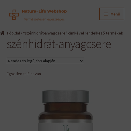
Ugrás
Kilépés
Menü
a
a
navigációhoz
tartalomba
Expand
Termékeink
Főoldal
/ “szénhidrát-anyagcsere” címkével rendelkező termékek
child
szénhidrát-anyagcsere
menu
Expand
Információk
child
menu
Expand
Gyártók
child
menu
Egyetlen találat van
Hírek
Viszonteladók, szakembereknek
English