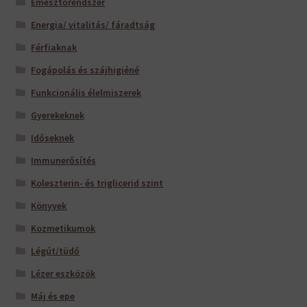
Emésztőrendszer
Energia/ vitalitás/ fáradtság
Férfiaknak
Fogápolás és szájhigiéné
Funkcionális élelmiszerek
Gyerekeknek
Időseknek
Immunerősítés
Koleszterin- és triglicerid szint
Könyvek
Kozmetikumok
Légút/tüdő
Lézer eszközök
Máj és epe