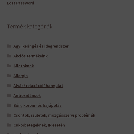
Lost Password
Termék kategóriák
Agyi keringés és idegrendszer
Akciós termékeink
Állatoknak
Allergia
Alvás/ relaxáció/ hangulat
Antioxidánsok
Bőr-, köröm- és hajápolás
Csontok, ízületek, mozgásszervi problémák
Cukorbetegeknek, IR esetén