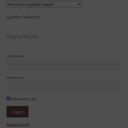
van.
A
Egyetlen találat van
változatok
a
termékoldalon
Bejelentkezés
választhatók
ki
Username
Password
Remember Me
Regisztráció