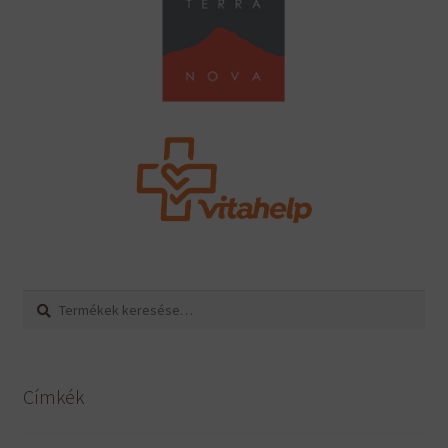
Keresés
Keresés
a
következőre:
Címkék