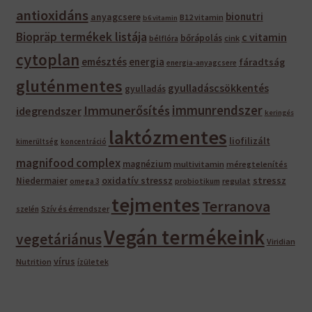
antioxidáns
bionutri
anyagcsere
B12 vitamin
b6 vitamin
Biopräp termékek listája
c vitamin
bőrápolás
bélflóra
cink
cytoplan
emésztés
energia
fáradtság
energia-anyagcsere
gluténmentes
gyulladáscsökkentés
gyulladás
immunrendszer
Immunerősítés
idegrendszer
keringés
laktózmentes
liofilizált
kimerültség
koncentráció
magnifood complex
magnézium
multivitamin
méregtelenítés
oxidatív stressz
stressz
Niedermaier
regulat
omega 3
probiotikum
tejmentes
Terranova
Szív és érrendszer
szelén
Vegán termékeink
vegetáriánus
Viridian
vírus
Nutrition
ízületek