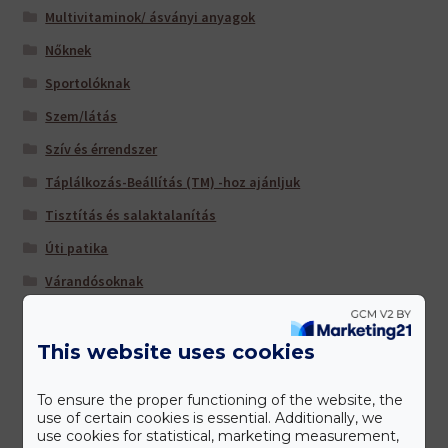
Multivitaminok/ ásványi anyagok
Nőknek
Sportolóknak
Szem/látás
Szív és érrendszer
Táplálkozás-Beállítás (TM) -hoz ajánljuk
Tisztítás és salaktalanítás
Úti patika
Várandósoknak
This website uses cookies
Gyártóink
To ensure the proper functioning of the website, the
use of certain cookies is essential. Additionally, we
use cookies for statistical, marketing measurement,