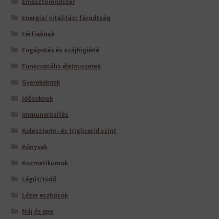
Emésztőrendszer
Energia/ vitalitás/ fáradtság
Férfiaknak
Fogápolás és szájhigiéné
Funkcionális élelmiszerek
Gyerekeknek
Időseknek
Immunerősítés
Koleszterin- és triglicerid szint
Könyvek
Kozmetikumok
Légút/tüdő
Lézer eszközök
Máj és epe