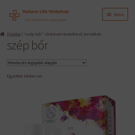
Ugrás
Kilépés
Menü
a
a
navigációhoz
tartalomba
Expand
Termékeink
Főoldal
/ “szép bőr” címkével rendelkező termékek
child
szép bőr
menu
Expand
Információk
child
menu
Expand
Gyártók
child
menu
Egyetlen találat van
Hírek
Viszonteladók, szakembereknek
English