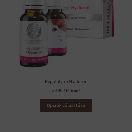
Regulatpro Hyaluron
38 900
Ft
bruttó
Ennek
Opciók választása
a
terméknek
több
variációja