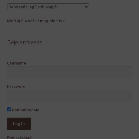
Sorted
Mind a(z) 4 találat megjelenítve
by
latest
Bejelentkezés
Username
Password
Remember Me
Regisztráció