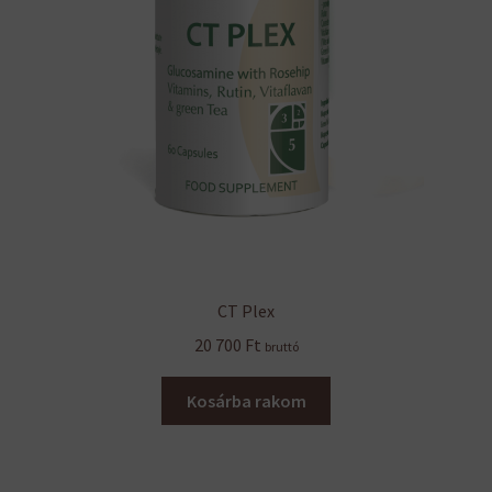
választhatók
ki
CT Plex
20 700
Ft
bruttó
Kosárba rakom