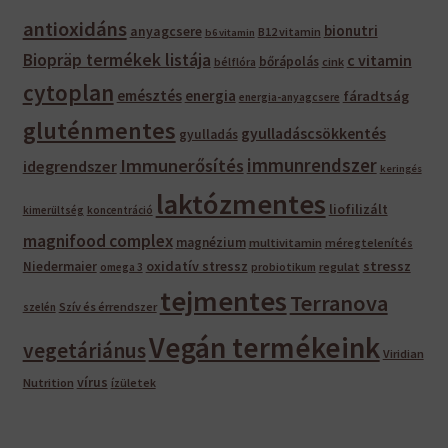
antioxidáns
bionutri
anyagcsere
B12 vitamin
b6 vitamin
Biopräp termékek listája
c vitamin
bőrápolás
bélflóra
cink
cytoplan
emésztés
energia
fáradtság
energia-anyagcsere
gluténmentes
gyulladáscsökkentés
gyulladás
immunrendszer
Immunerősítés
idegrendszer
keringés
laktózmentes
liofilizált
kimerültség
koncentráció
magnifood complex
magnézium
multivitamin
méregtelenítés
oxidatív stressz
stressz
Niedermaier
regulat
omega 3
probiotikum
tejmentes
Terranova
Szív és érrendszer
szelén
Vegán termékeink
vegetáriánus
Viridian
vírus
Nutrition
ízületek