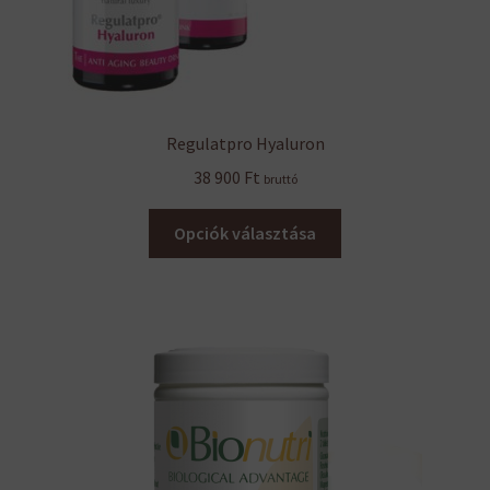
Regulatpro Hyaluron
38 900
Ft
bruttó
Ennek
Opciók választása
a
terméknek
több
variációja
van.
A
változatok
a
termékoldalon