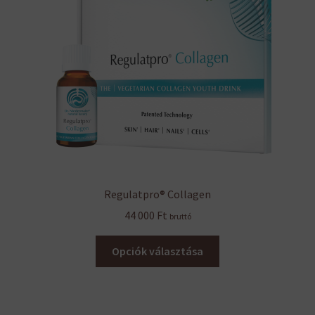
Regulatpro® Collagen
44 000
Ft
bruttó
Ennek
Opciók választása
a
terméknek
több
variációja