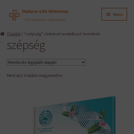
Ugrás
Kilépés
Menü
a
a
navigációhoz
tartalomba
Expand
Termékeink
Főoldal
/ “szépség” címkével rendelkező termékek
child
szépség
menu
Expand
Információk
child
menu
Expand
Gyártók
child
menu
Sorted
Mind a(z) 4 találat megjelenítve
Hírek
by
latest
Viszonteladók, szakembereknek
English