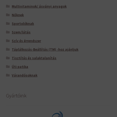
Multivitaminok/ ásványi anyagok
Nőknek
Sportolóknak
Szem/látás
Szív és érrendszer
Táplálkozás-Beállítás (TM) -hoz ajánljuk
Tisztítás és salaktalanítás
Úti patika
Várandósoknak
Gyártóink