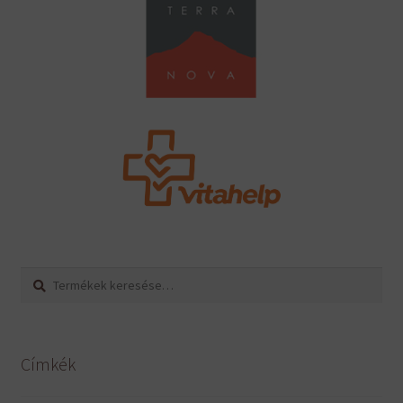
Keresés
Keresés
a
következőre:
Címkék