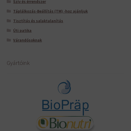
Szív és érrendszer
Táplálkozás-Beállítás (TM) -hoz ajánljuk
Tisztítás és salaktalanítás
Úti patika
Várandósoknak
Gyártóink