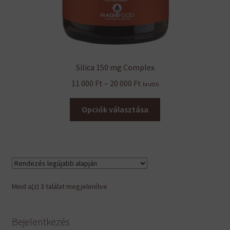
Silica 150 mg Complex
Ártartomány:
11 000
Ft
–
20 000
Ft
bruttó
11
Ennek
000 Ft
Opciók választása
a
-
terméknek
20
több
000 Ft
variációja
van.
A
Sorted
Mind a(z) 3 találat megjelenítve
változatok
by
a
latest
termékoldalon
Bejelentkezés