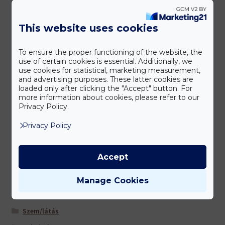
Gyerekeknek
This website uses cookies
Időseknek
Immunerősítés
To ensure the proper functioning of the website, the
use of certain cookies is essential. Additionally, we
Koleszterin- és triglicerid szint
use cookies for statistical, marketing measurement,
Könyvek
and advertising purposes. These latter cookies are
loaded only after clicking the "Accept" button. For
Kozmetikumok
more information about cookies, please refer to our
Privacy Policy.
Légút/tüdő
Privacy Policy
Lézer eszközök
Máj és epe
Accept
Multivitaminok/ ásványi anyagok
Nőknek
Manage Cookies
Sportolóknak
Szem/látás