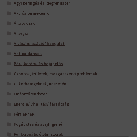
Agyi keringés és idegrendszer
Akciós termékeink
Állatoknak
Allergia
Alvás/ relaxáció/ hangulat
Antioxidánsok
Bőr-, köröm- és hajápolás
Csontok, ízületek, mozgásszervi problémák
Cukorbetegeknek, IR esetén
Emésztőrendszer
Energia/ vitalitás/ fáradtság
Férfiaknak
Fogápolás és szájhigiéné
Funkcionális élelmiszerek