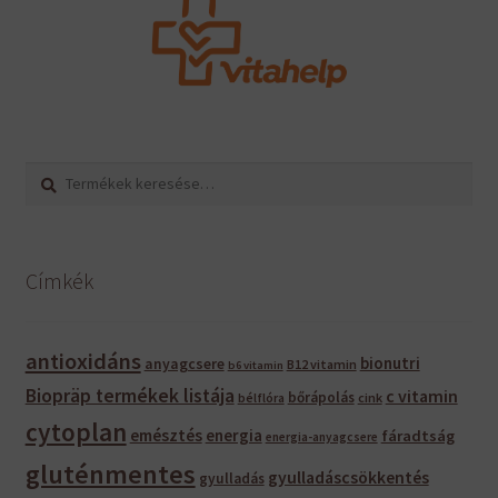
Keresés
Keresés
a
következőre:
Címkék
antioxidáns
bionutri
anyagcsere
B12 vitamin
b6 vitamin
Biopräp termékek listája
c vitamin
bőrápolás
bélflóra
cink
cytoplan
emésztés
energia
fáradtság
energia-anyagcsere
gluténmentes
gyulladáscsökkentés
gyulladás