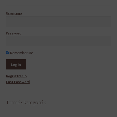
választhatók
ki
Username
Password
Remember Me
Regisztráció
Lost Password
Termék kategóriák