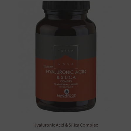
van.
A
változatok
a
termékoldalon
választhatók
ki
Hyaluronic Acid & Silica Complex