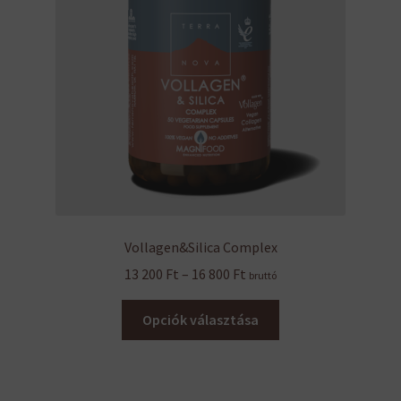
Vollagen&Silica Complex
Ártartomány:
13 200
Ft
–
16 800
Ft
bruttó
13
Ennek
200 Ft
Opciók választása
a
-
terméknek
16
több
800 Ft
variációja