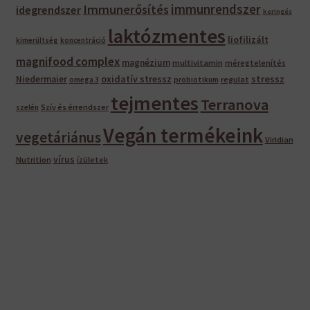
immunrendszer
Immunerősítés
idegrendszer
keringés
laktózmentes
liofilizált
kimerültség
koncentráció
magnifood complex
magnézium
multivitamin
méregtelenítés
oxidatív stressz
stressz
Niedermaier
regulat
omega 3
probiotikum
tejmentes
Terranova
Szív és érrendszer
szelén
Vegán termékeink
vegetáriánus
Viridian
vírus
Nutrition
ízületek