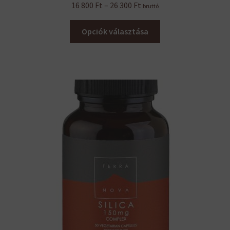
Ártartomány:
16 800
Ft
–
26 300
Ft
bruttó
16
Ennek
800 Ft
Opciók választása
a
-
terméknek
26
több
300 Ft
variációja
van.
A
változatok
a
termékoldalon
választhatók
ki