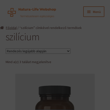
Ugrás
Kilépés
Menü
a
a
navigációhoz
tartalomba
Expand
Termékeink
Főoldal
/ “szilícium” címkével rendelkező termékek
child
szilícium
menu
Expand
Információk
child
menu
Expand
Gyártók
child
menu
Sorted
Mind a(z) 3 találat megjelenítve
Hírek
by
latest
Viszonteladók, szakembereknek
English