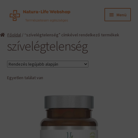
Ugrás
Kilépés
Menü
a
a
navigációhoz
tartalomba
Expand
Termékeink
Főoldal
/ “szívelégtelenség” címkével rendelkező termékek
child
szívelégtelenség
menu
Expand
Információk
child
menu
Expand
Gyártók
child
menu
Egyetlen találat van
Hírek
Viszonteladók, szakembereknek
English