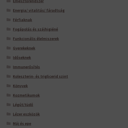
Emésztőrendszer
Energia/ vitalitás/ fáradtság
Férfiaknak
Fogápolás és szájhigiéné
Funkcionális élelmiszerek
Gyerekeknek
Időseknek
Immunerősítés
Koleszterin- és triglicerid szint
Könyvek
Kozmetikumok
Légút/tüdő
Lézer eszközök
Máj és epe