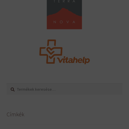
Keresés
Keresés
a
következőre:
Címkék