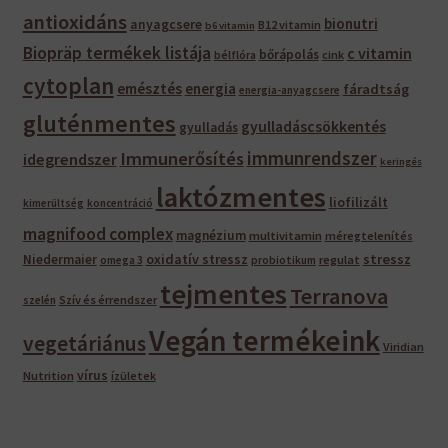
antioxidáns
bionutri
anyagcsere
B12 vitamin
b6 vitamin
Biopräp termékek listája
c vitamin
bőrápolás
bélflóra
cink
cytoplan
emésztés
energia
fáradtság
energia-anyagcsere
gluténmentes
gyulladáscsökkentés
gyulladás
immunrendszer
Immunerősítés
idegrendszer
keringés
laktózmentes
liofilizált
kimerültség
koncentráció
magnifood complex
magnézium
multivitamin
méregtelenítés
oxidatív stressz
stressz
Niedermaier
regulat
omega 3
probiotikum
tejmentes
Terranova
Szív és érrendszer
szelén
Vegán termékeink
vegetáriánus
Viridian
vírus
Nutrition
ízületek