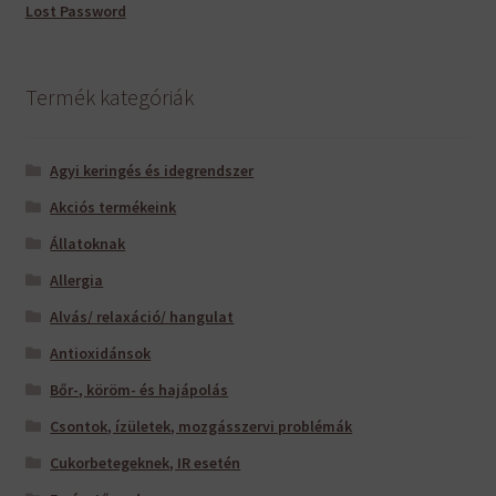
Lost Password
Termék kategóriák
Agyi keringés és idegrendszer
Akciós termékeink
Állatoknak
Allergia
Alvás/ relaxáció/ hangulat
Antioxidánsok
Bőr-, köröm- és hajápolás
Csontok, ízületek, mozgásszervi problémák
Cukorbetegeknek, IR esetén