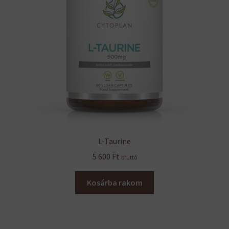
L-Taurine
5 600
Ft
bruttó
Kosárba rakom