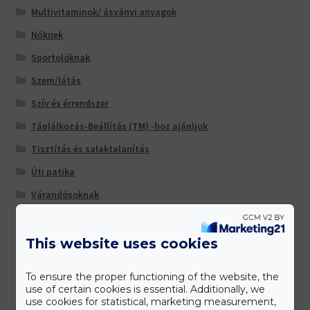
Multivitaminok/ ásványi anyagok
Nőknek
Sportolóknak
Szem/látás
Szív és érrendszer
Táplálkozás-Beállítás (TM) -hoz ajánljuk
Tisztítás és salaktalanítás
Úti patika
Várandósoknak
This website uses cookies
Gyártóink
To ensure the proper functioning of the website, the
use of certain cookies is essential. Additionally, we
use cookies for statistical, marketing measurement,