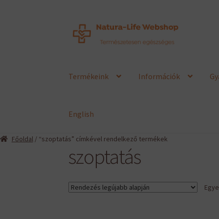
Ugrás
Kilépés
a
a
navigációhoz
tartalomba
Termékeink
Információk
Gy
English
Főoldal
/ “szoptatás” címkével rendelkező termékek
szoptatás
Egyet