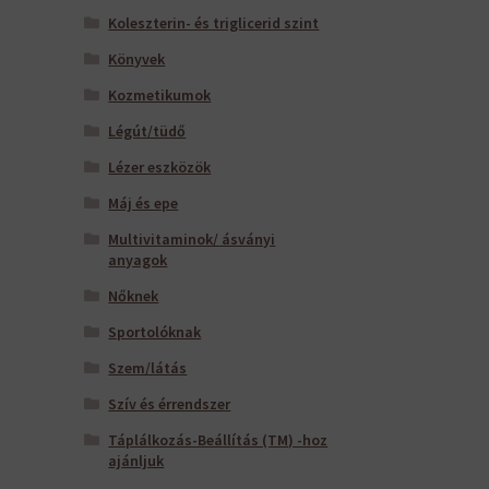
Koleszterin- és triglicerid szint
Könyvek
Kozmetikumok
Légút/tüdő
Lézer eszközök
Máj és epe
Multivitaminok/ ásványi
anyagok
Nőknek
Sportolóknak
Szem/látás
Szív és érrendszer
Táplálkozás-Beállítás (TM) -hoz
ajánljuk