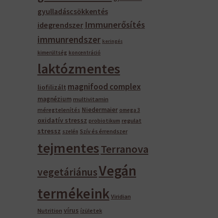
gyulladáscsökkentés
Immunerősítés
idegrendszer
immunrendszer
keringés
kimerültség
koncentráció
laktózmentes
magnifood complex
liofilizált
magnézium
multivitamin
Niedermaier
méregtelenítés
omega 3
oxidatív stressz
regulat
probiotikum
stressz
Szív és érrendszer
szelén
tejmentes
Terranova
Vegán
vegetáriánus
termékeink
Viridian
vírus
Nutrition
ízületek