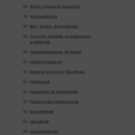
Alvás/ relaxáció/ hangulat
Antioxidánsok
Bőr-, köröm- és hajápolás
Csontok, ízületek, mozgásszervi
problémák
Cukorbetegeknek, IR esetén
Emésztőrendszer
Energia/ vitalitás/ fáradtság
Férfiaknak
Fogápolás és szájhigiéné
Funkcionális élelmiszerek
Gyerekeknek
Időseknek
Immunerősítés