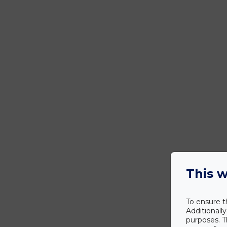
This w
To ensure t
Additionall
purposes. T