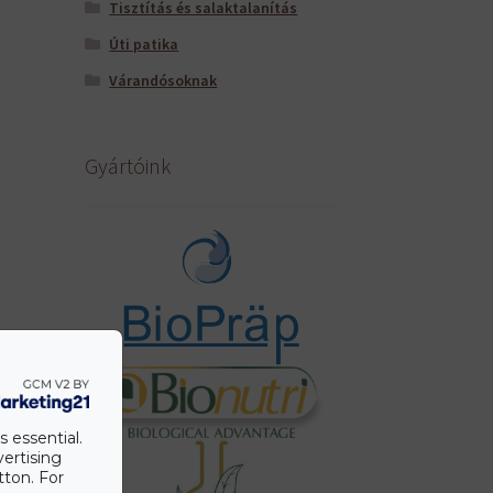
Tisztítás és salaktalanítás
Úti patika
Várandósoknak
Gyártóink
s essential.
vertising
tton. For