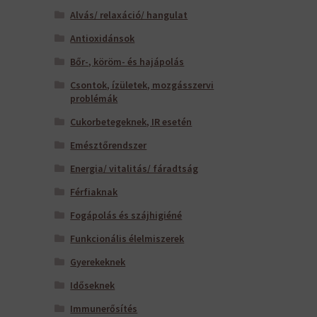
Alvás/ relaxáció/ hangulat
Antioxidánsok
Bőr-, köröm- és hajápolás
Csontok, ízületek, mozgásszervi
problémák
Cukorbetegeknek, IR esetén
Emésztőrendszer
Energia/ vitalitás/ fáradtság
Férfiaknak
Fogápolás és szájhigiéné
Funkcionális élelmiszerek
Gyerekeknek
Időseknek
Immunerősítés