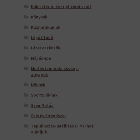
Koleszterin- és triglicerid szint
Könyvek
Kozmetikumok
Légút/tüdő
Lézer eszközök
Máj és epe
Multivitaminok/ ásványi
anyagok
Nőknek
Sportolóknak
Szem/látás
Szív és érrendszer
Táplálkozás-Beállítás (TM) -hoz
ajánljuk