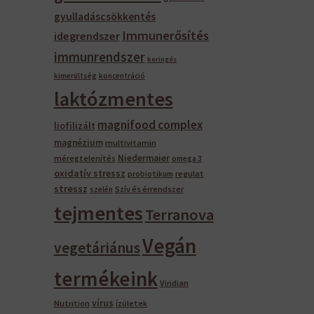
gyulladáscsökkentés
Immunerősítés
idegrendszer
immunrendszer
keringés
kimerültség
koncentráció
laktózmentes
magnifood complex
liofilizált
magnézium
multivitamin
Niedermaier
méregtelenítés
omega 3
oxidatív stressz
regulat
probiotikum
stressz
Szív és érrendszer
szelén
tejmentes
Terranova
Vegán
vegetáriánus
termékeink
Viridian
vírus
Nutrition
ízületek