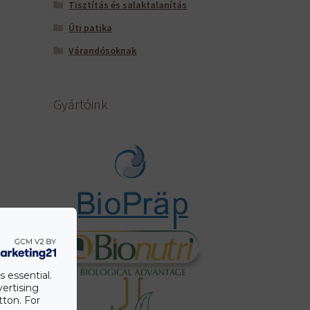
Tisztítás és salaktalanítás
Úti patika
Várandósoknak
Gyártóink
s essential.
vertising
tton. For