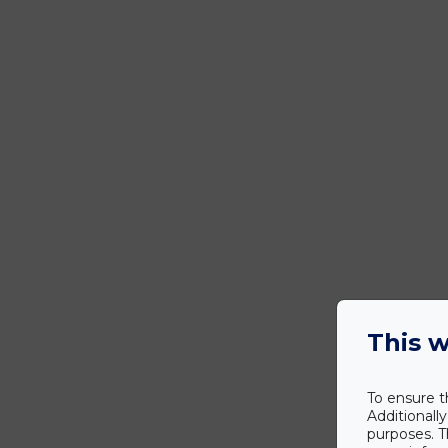
This w
To ensure t
Additionall
purposes. T