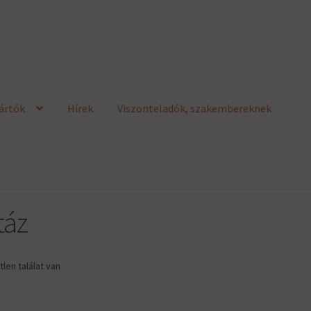
ártók
Hírek
Viszonteladók, szakembereknek
táz
len találat van