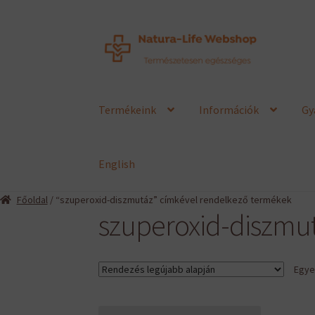
Ugrás
Kilépés
a
a
navigációhoz
tartalomba
Termékeink
Információk
Gy
English
Főoldal
/ “szuperoxid-diszmutáz” címkével rendelkező termékek
szuperoxid-diszmu
Egyet