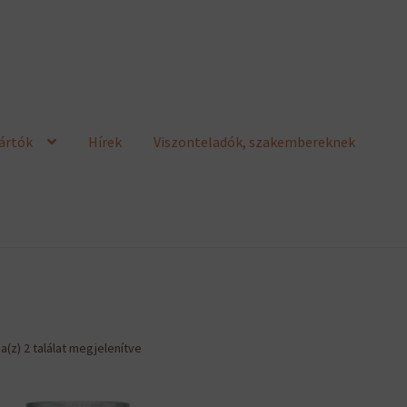
ártók
Hírek
Viszonteladók, szakembereknek
Sorted
a(z) 2 találat megjelenítve
by
latest