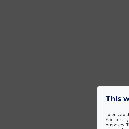
This w
To ensure t
Additionall
purposes. T