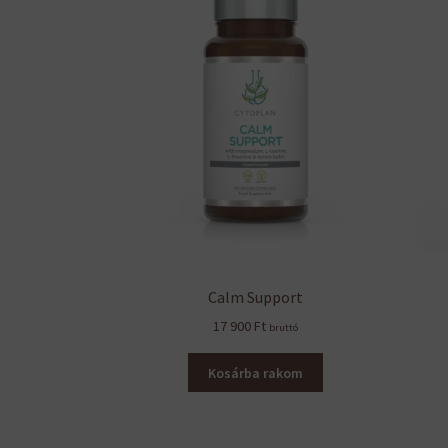
Calm Support
17 900
Ft
bruttó
Kosárba rakom