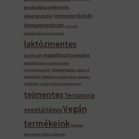
gyulladáscsökkentés
Immunerősítés
idegrendszer
immunrendszer
keringés
kimerültség
koncentráció
laktózmentes
magnifood complex
liofilizált
magnézium
multivitamin
Niedermaier
méregtelenítés
omega 3
oxidatív stressz
regulat
probiotikum
stressz
Szív és érrendszer
szelén
tejmentes
Terranova
Vegán
vegetáriánus
termékeink
Viridian
vírus
Nutrition
ízületek