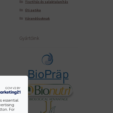
Tisztítás és salaktalanítás
Úti patika
Várandósoknak
Gyártóink
s essential.
vertising
tton. For