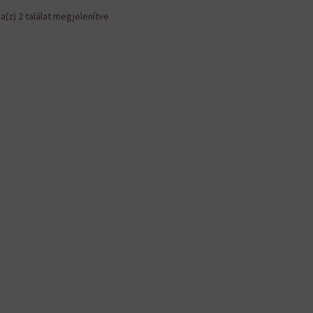
Sorted
a(z) 2 találat megjelenítve
by
latest