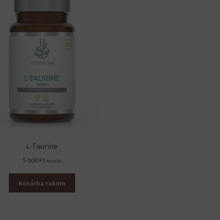
L-Taurine
5 600
Ft
bruttó
Kosárba rakom