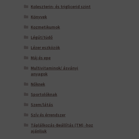
Koleszterin- és triglicerid szint
Könyvek
Kozmetikumok
Légút/tüdő
Lézer eszközök
Máj és epe
Multivitaminok/ ásványi
anyagok
Nőknek
Sportolóknak
Szem/látás
Szív és érrendszer
Táplálkozás-Beállítás (TM) -hoz
ajánljuk