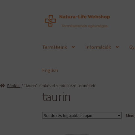
Ugrás
Kilépés
a
a
navigációhoz
tartalomba
Termékeink
Információk
Gy
English
Főoldal
/ “taurin” címkével rendelkező termékek
taurin
Mind 