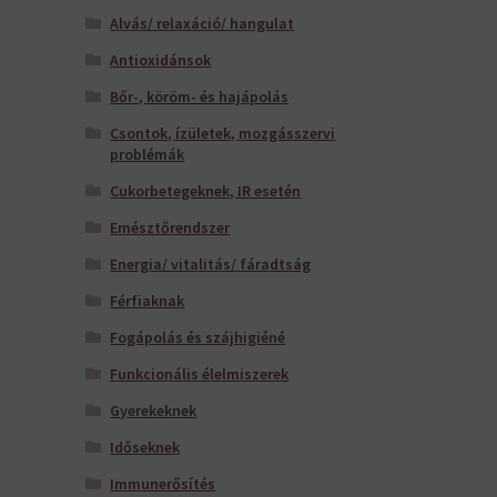
Alvás/ relaxáció/ hangulat
Antioxidánsok
Bőr-, köröm- és hajápolás
Csontok, ízületek, mozgásszervi
problémák
Cukorbetegeknek, IR esetén
Emésztőrendszer
Energia/ vitalitás/ fáradtság
Férfiaknak
Fogápolás és szájhigiéné
Funkcionális élelmiszerek
Gyerekeknek
Időseknek
Immunerősítés