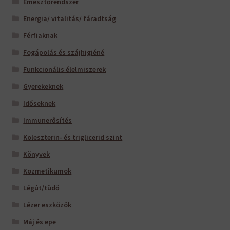
Emésztőrendszer
Energia/ vitalitás/ fáradtság
Férfiaknak
Fogápolás és szájhigiéné
Funkcionális élelmiszerek
Gyerekeknek
Időseknek
Immunerősítés
Koleszterin- és triglicerid szint
Könyvek
Kozmetikumok
Légút/tüdő
Lézer eszközök
Máj és epe