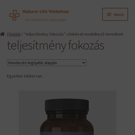
Ugrás
Kilépés
Menü
a
a
navigációhoz
tartalomba
Expand
Termékeink
Főoldal
/ “teljesítmény fokozás” címkével rendelkező termékek
child
teljesítmény fokozás
menu
Expand
Információk
child
menu
Expand
Gyártók
child
menu
Egyetlen találat van
Hírek
Viszonteladók, szakembereknek
English