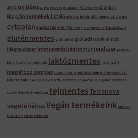
antioxidáns
bionutri
anyagcsere
B12 vitamin
b6 vitamin
Biopräp termékek listája
c vitamin
bőrápolás
bélflóra
cink
cytoplan
emésztés
energia
fáradtság
energia-anyagcsere
gluténmentes
gyulladáscsökkentés
gyulladás
immunrendszer
Immunerősítés
idegrendszer
keringés
laktózmentes
liofilizált
kimerültség
koncentráció
magnifood complex
magnézium
multivitamin
méregtelenítés
oxidatív stressz
stressz
Niedermaier
regulat
omega 3
probiotikum
tejmentes
Terranova
Szív és érrendszer
szelén
Vegán termékeink
vegetáriánus
Viridian
vírus
Nutrition
ízületek