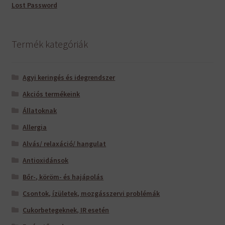
Lost Password
Termék kategóriák
Agyi keringés és idegrendszer
Akciós termékeink
Állatoknak
Allergia
Alvás/ relaxáció/ hangulat
Antioxidánsok
Bőr-, köröm- és hajápolás
Csontok, ízületek, mozgásszervi problémák
Cukorbetegeknek, IR esetén