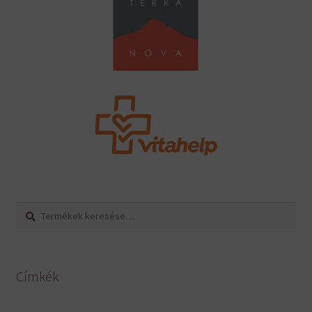
Keresés
Keresés
a
következőre:
Címkék