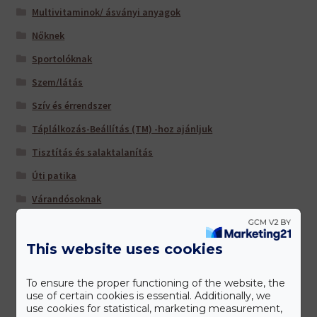
Multivitaminok/ ásványi anyagok
Nőknek
Sportolóknak
Szem/látás
Szív és érrendszer
Táplálkozás-Beállítás (TM) -hoz ajánljuk
Tisztítás és salaktalanítás
Úti patika
Várandósoknak
This website uses cookies
Gyártóink
To ensure the proper functioning of the website, the
use of certain cookies is essential. Additionally, we
use cookies for statistical, marketing measurement,