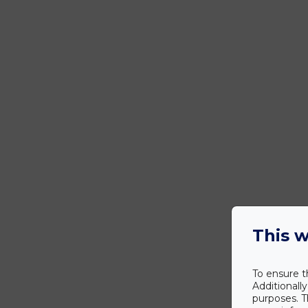
This w
To ensure t
Additionall
purposes. T