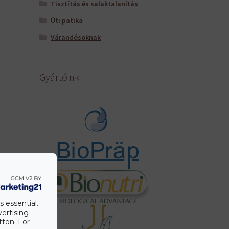
Tisztítás és salaktalanítás
Úti patika
Várandósoknak
Gyártóink
s essential.
vertising
tton. For