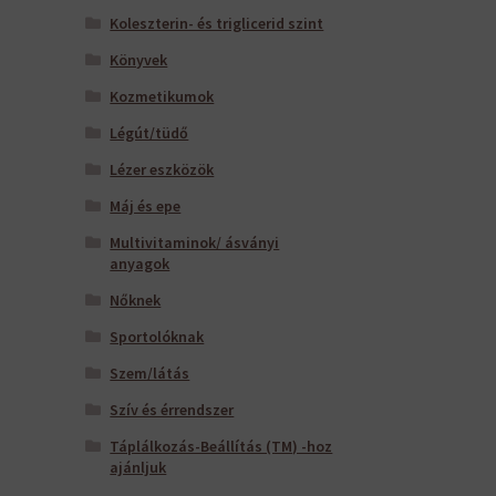
Koleszterin- és triglicerid szint
Könyvek
Kozmetikumok
Légút/tüdő
Lézer eszközök
Máj és epe
Multivitaminok/ ásványi
anyagok
Nőknek
Sportolóknak
Szem/látás
Szív és érrendszer
Táplálkozás-Beállítás (TM) -hoz
ajánljuk