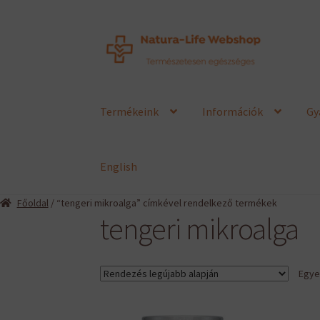
Ugrás
Kilépés
a
a
navigációhoz
tartalomba
Termékeink
Információk
Gy
English
Főoldal
/ “tengeri mikroalga” címkével rendelkező termékek
tengeri mikroalga
Egyet