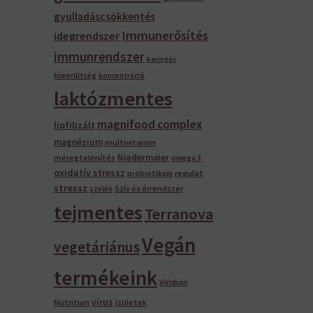
gyulladáscsökkentés
Immunerősítés
idegrendszer
immunrendszer
keringés
kimerültség
koncentráció
laktózmentes
magnifood complex
liofilizált
magnézium
multivitamin
Niedermaier
méregtelenítés
omega 3
oxidatív stressz
regulat
probiotikum
stressz
Szív és érrendszer
szelén
tejmentes
Terranova
Vegán
vegetáriánus
termékeink
Viridian
vírus
Nutrition
ízületek