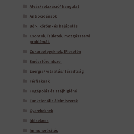
Alvás/ relaxáció/ hangulat
Antioxidánsok
Bőr-, köröm- és hajápolás
Csontok, ízületek, mozgásszervi
problémák
Cukorbetegeknek, IR esetén
Emésztőrendszer
Energia/ vitalitás/ fáradtság
Férfiaknak
Fogápolás és szájhigiéné
Funkcionális élelmiszerek
Gyerekeknek
Időseknek
Immunerősítés