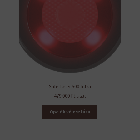
Safe Laser 500 Infra
479 000
Ft
bruttó
Ennek
Opciók választása
a
terméknek
több
variációja