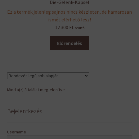
Die-Gelenk-Kapsel
Ez a termék jelenleg sajnos nincs készleten, de hamarosan
ismét elérhető lesz!
12 300
Ft
bruttó
Előrendelés
Sorted
Mind a(z) 3 találat megjelenítve
by
latest
Bejelentkezés
Username