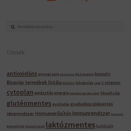
Keresés
Keresés
a
következőre:
Címkék
antioxidáns
bionutri
anyagcsere
B12 vitamin
b6 vitamin
Biopräp termékek listája
c vitamin
bőrápolás
bélflóra
cink
cytoplan
emésztés
energia
fáradtság
energia-anyagcsere
gluténmentes
gyulladáscsökkentés
gyulladás
immunrendszer
Immunerősítés
idegrendszer
keringés
laktózmentes
liofilizált
kimerültség
koncentráció