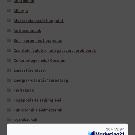
Állatoknak
Allergia
Alvás/ relaxáció/ hangulat
Antioxidánsok
Bőr-, köröm- és hajápolás
Csontok, ízületek, mozgásszervi problémák
Cukorbetegeknek, IR esetén
Emésztőrendszer
Energia/ vitalitás/ fáradtság
Férfiaknak
Fogápolás és szájhigiéné
Funkcionális élelmiszerek
Gyerekeknek
Időseknek