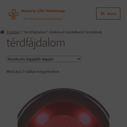
Ugrás
Kilépés
Menü
a
a
navigációhoz
tartalomba
Expand
Termékeink
Főoldal
/ “térdfájdalom” címkével rendelkező termékek
child
térdfájdalom
menu
Expand
Információk
child
menu
Expand
Gyártók
child
menu
Sorted
Mind a(z) 3 találat megjelenítve
Hírek
by
latest
Viszonteladók, szakembereknek
English