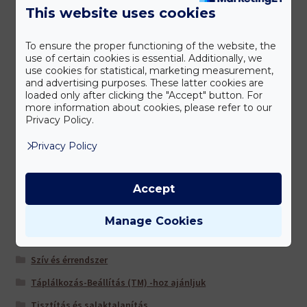
This website uses cookies
Immunerősítés
Koleszterin- és triglicerid szint
To ensure the proper functioning of the website, the
Könyvek
use of certain cookies is essential. Additionally, we
use cookies for statistical, marketing measurement,
Kozmetikumok
and advertising purposes. These latter cookies are
loaded only after clicking the "Accept" button. For
Légút/tüdő
more information about cookies, please refer to our
Privacy Policy.
Lézer eszközök
Privacy Policy
Máj és epe
Multivitaminok/ ásványi anyagok
Accept
Nőknek
Sportolóknak
Manage Cookies
Szem/látás
Szív és érrendszer
Táplálkozás-Beállítás (TM) -hoz ajánljuk
Tisztítás és salaktalanítás