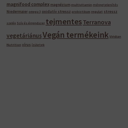
magnifood complex
magnézium
multivitamin
méregtelenítés
oxidatív stressz
stressz
Niedermaier
regulat
omega 3
probiotikum
tejmentes
Terranova
Szív és érrendszer
szelén
Vegán termékeink
vegetáriánus
Viridian
vírus
Nutrition
ízületek