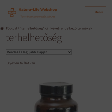
Ugrás
Kilépés
Menü
a
a
navigációhoz
tartalomba
Expand
Termékeink
Főoldal
/ “terhelhetőség” címkével rendelkező termékek
child
terhelhetőség
menu
Expand
Információk
child
menu
Expand
Gyártók
child
menu
Egyetlen találat van
Hírek
Viszonteladók, szakembereknek
English