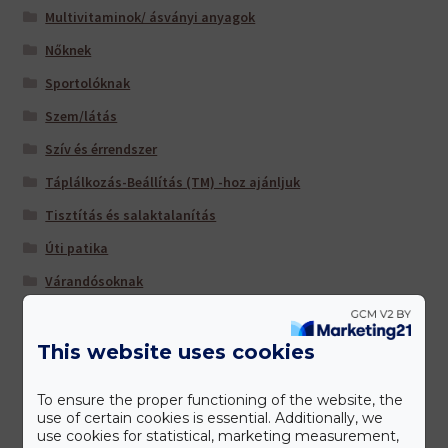
Multivitaminok/ ásványi anyagok
Nőknek
Sportolóknak
Szem/látás
Szív és érrendszer
Táplálkozás-Beállítás (TM) -hoz ajánljuk
Tisztítás és salaktalanítás
Úti patika
Várandósoknak
This website uses cookies
Gyártóink
To ensure the proper functioning of the website, the
use of certain cookies is essential. Additionally, we
use cookies for statistical, marketing measurement,