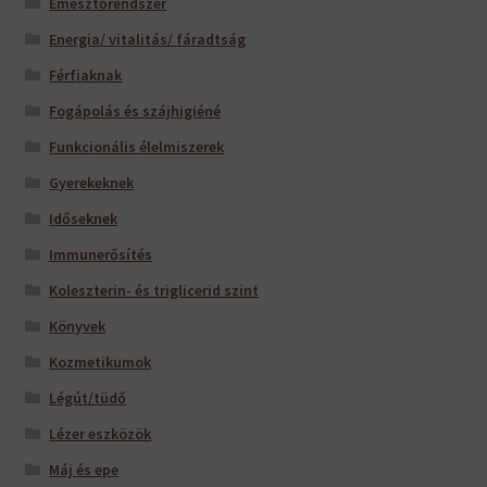
Emésztőrendszer
Energia/ vitalitás/ fáradtság
Férfiaknak
Fogápolás és szájhigiéné
Funkcionális élelmiszerek
Gyerekeknek
Időseknek
Immunerősítés
Koleszterin- és triglicerid szint
Könyvek
Kozmetikumok
Légút/tüdő
Lézer eszközök
Máj és epe