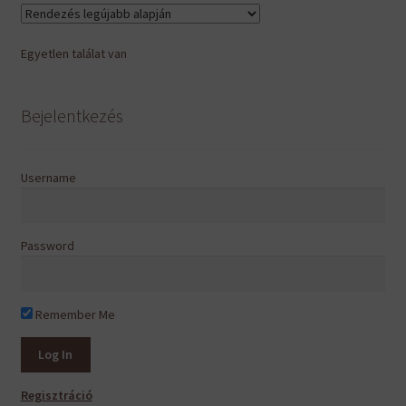
van.
A
Egyetlen találat van
változatok
a
termékoldalon
Bejelentkezés
választhatók
ki
Username
Password
Remember Me
Regisztráció