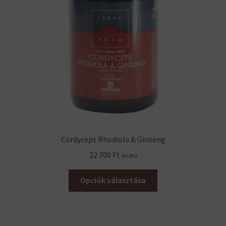
Cordyceps Rhodiola & Ginseng
22 700
Ft
bruttó
Ennek
Opciók választása
a
terméknek
több
variációja