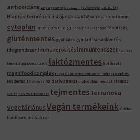
antioxidáns
bionutri
anyagcsere
B12 vitamin
b6 vitamin
Biopräp termékek listája
c vitamin
bőrápolás
bélflóra
cink
cytoplan
emésztés
energia
fáradtság
energia-anyagcsere
gluténmentes
gyulladáscsökkentés
gyulladás
immunrendszer
Immunerősítés
idegrendszer
keringés
laktózmentes
liofilizált
kimerültség
koncentráció
magnifood complex
magnézium
multivitamin
méregtelenítés
oxidatív stressz
stressz
Niedermaier
regulat
omega 3
probiotikum
tejmentes
Terranova
Szív és érrendszer
szelén
Vegán termékeink
vegetáriánus
Viridian
vírus
Nutrition
ízületek