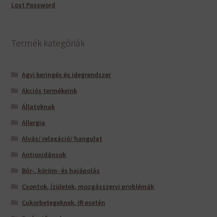
Lost Password
Termék kategóriák
Agyi keringés és idegrendszer
Akciós termékeink
Állatoknak
Allergia
Alvás/ relaxáció/ hangulat
Antioxidánsok
Bőr-, köröm- és hajápolás
Csontok, ízületek, mozgásszervi problémák
Cukorbetegeknek, IR esetén