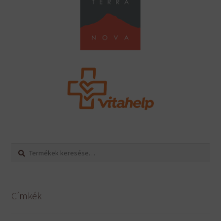
Keresés
Keresés
a
következőre:
Címkék