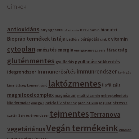
Címkék
antioxidáns
bionutri
anyagcsere
B12 vitamin
b6 vitamin
Biopräp termékek listája
c vitamin
bőrápolás
bélflóra
cink
cytoplan
emésztés
energia
fáradtság
energia-anyagcsere
gluténmentes
gyulladáscsökkentés
gyulladás
immunrendszer
Immunerősítés
idegrendszer
keringés
laktózmentes
liofilizált
kimerültség
koncentráció
magnifood complex
magnézium
multivitamin
méregtelenítés
oxidatív stressz
stressz
Niedermaier
regulat
omega 3
probiotikum
tejmentes
Terranova
Szív és érrendszer
szelén
Vegán termékeink
vegetáriánus
Viridian
vírus
Nutrition
ízületek