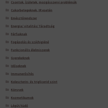
Csontok, ízületek, mozgásszervi problémák
Cukorbetegeknek, IR esetén
Emésztőrendszer
Energia/ vitalitás/ fáradtság
Férfiaknak
Fogápolás és szájhigiéné
Funkcionális élelmiszerek
Gyerekeknek
Időseknek
Immunerősítés
Koleszterin- és triglicerid szint
Könyvek
Kozmetikumok
Légút/tüdő