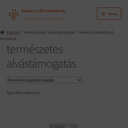
Ugrás
Kilépés
Menü
a
a
navigációhoz
tartalomba
Expand
Termékeink
Főoldal
/ “természetes alvástámogatás” címkével rendelkező
child
termékek
menu
Expand
Információk
természetes
child
menu
Expand
alvástámogatás
Gyártók
child
menu
Hírek
Viszonteladók, szakembereknek
Egyetlen találat van
English