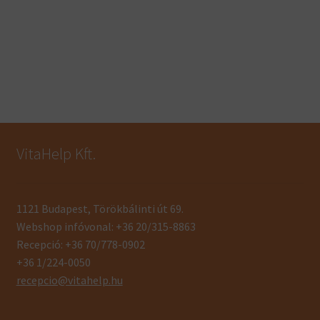
VitaHelp Kft.
1121 Budapest, Törökbálinti út 69.
Webshop infóvonal: +36 20/315-8863
Recepció: +36 70/778-0902
+36 1/224-0050
recepcio@vitahelp.hu