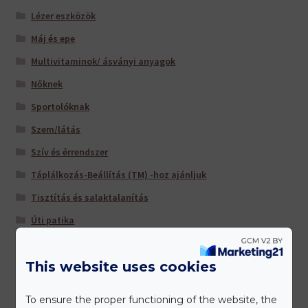
Lézer eszközök
Máj és epe
Multivitaminok/ ásványi anyagok
Nőknek
Sportolóknak
Szem/látás
Szív és érrendszer
Táplálkozás-Beállítás (TM) -hoz ajánljuk
Tisztítás és salaktalanítás
Úti patika
Várandósoknak
This website uses cookies
Gyártóink
To ensure the proper functioning of the website, the