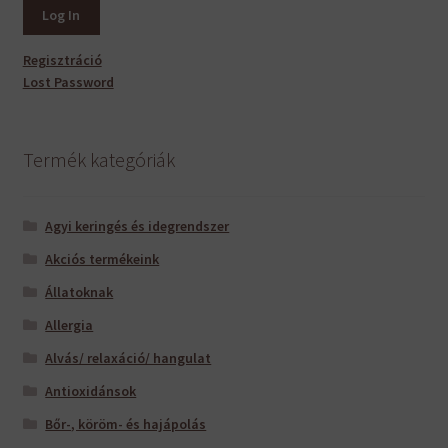
Regisztráció
Lost Password
Termék kategóriák
Agyi keringés és idegrendszer
Akciós termékeink
Állatoknak
Allergia
Alvás/ relaxáció/ hangulat
Antioxidánsok
Bőr-, köröm- és hajápolás