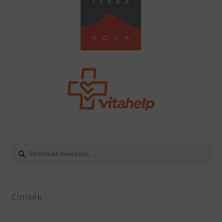
Keresés
Keresés
a
következőre:
Címkék