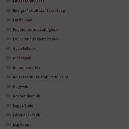
Emésztőrendszer
Energia/ vitalitás/ fáradtság
Férfiaknak
Fogápolás és szájhigiéné
Funkcionális élelmiszerek
Gyerekeknek
Időseknek
Immunerősítés
Koleszterin- és triglicerid szint
Könyvek
Kozmetikumok
Légút/tüdő
Lézer eszközök
Máj és epe