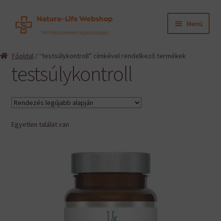
Ugrás
Kilépés
Menü
a
a
navigációhoz
tartalomba
Expand
Termékeink
Főoldal
/ “testsúlykontroll” címkével rendelkező termékek
child
testsúlykontroll
menu
Expand
Információk
child
menu
Expand
Gyártók
child
menu
Egyetlen találat van
Hírek
Viszonteladók, szakembereknek
English