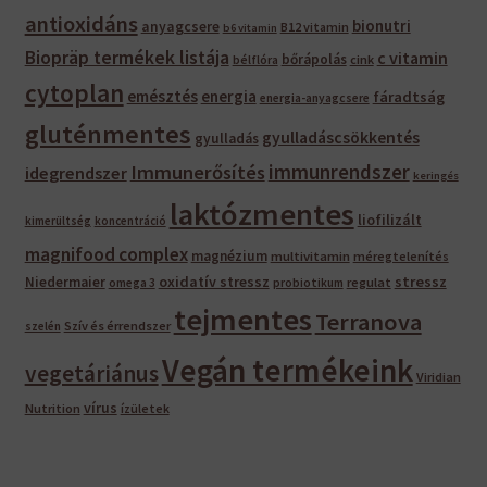
antioxidáns
bionutri
anyagcsere
B12 vitamin
b6 vitamin
Biopräp termékek listája
c vitamin
bőrápolás
bélflóra
cink
cytoplan
emésztés
energia
fáradtság
energia-anyagcsere
gluténmentes
gyulladáscsökkentés
gyulladás
immunrendszer
Immunerősítés
idegrendszer
keringés
laktózmentes
liofilizált
kimerültség
koncentráció
magnifood complex
magnézium
multivitamin
méregtelenítés
oxidatív stressz
stressz
Niedermaier
regulat
omega 3
probiotikum
tejmentes
Terranova
Szív és érrendszer
szelén
Vegán termékeink
vegetáriánus
Viridian
vírus
Nutrition
ízületek