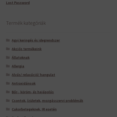
Lost Password
Termék kategóriák
Agyi keringés és idegrendszer
Akciós termékeink
Állatoknak
Allergia
Alvás/ relaxáció/ hangulat
Antioxidánsok
Bőr-, köröm- és hajápolás
Csontok, ízületek, mozgásszervi problémák
Cukorbetegeknek, IR esetén