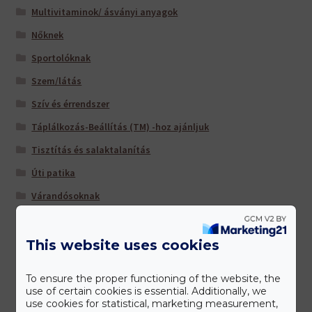
Multivitaminok/ ásványi anyagok
Nőknek
Sportolóknak
Szem/látás
Szív és érrendszer
Táplálkozás-Beállítás (TM) -hoz ajánljuk
Tisztítás és salaktalanítás
Úti patika
Várandósoknak
This website uses cookies
Gyártóink
To ensure the proper functioning of the website, the
use of certain cookies is essential. Additionally, we
use cookies for statistical, marketing measurement,