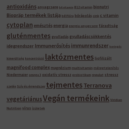
antioxidáns
bionutri
anyagcsere
B12 vitamin
b6 vitamin
Biopräp termékek listája
c vitamin
bőrápolás
bélflóra
cink
cytoplan
emésztés
energia
fáradtság
energia-anyagcsere
gluténmentes
gyulladáscsökkentés
gyulladás
immunrendszer
Immunerősítés
idegrendszer
keringés
laktózmentes
liofilizált
kimerültség
koncentráció
magnifood complex
magnézium
multivitamin
méregtelenítés
oxidatív stressz
stressz
Niedermaier
regulat
omega 3
probiotikum
tejmentes
Terranova
Szív és érrendszer
szelén
Vegán termékeink
vegetáriánus
Viridian
vírus
Nutrition
ízületek