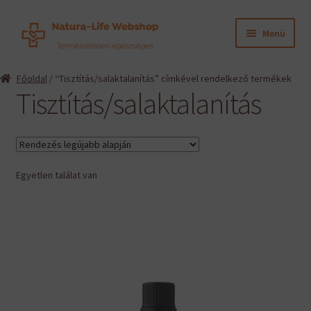
Ugrás
Kilépés
Menü
a
a
navigációhoz
tartalomba
Expand
Termékeink
Főoldal
/ “Tisztítás/salaktalanítás” címkével rendelkező termékek
child
Tisztítás/salaktalanítás
menu
Expand
Információk
child
menu
Expand
Gyártók
child
menu
Egyetlen találat van
Hírek
Viszonteladók, szakembereknek
English