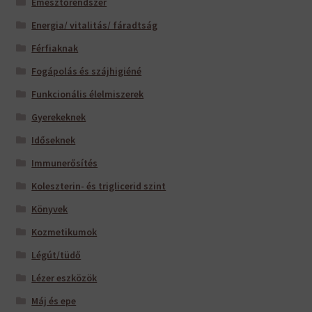
Emésztőrendszer
Energia/ vitalitás/ fáradtság
Férfiaknak
Fogápolás és szájhigiéné
Funkcionális élelmiszerek
Gyerekeknek
Időseknek
Immunerősítés
Koleszterin- és triglicerid szint
Könyvek
Kozmetikumok
Légút/tüdő
Lézer eszközök
Máj és epe