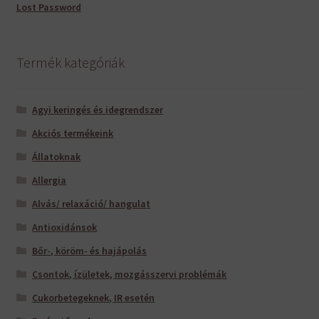
Lost Password
Termék kategóriák
Agyi keringés és idegrendszer
Akciós termékeink
Állatoknak
Allergia
Alvás/ relaxáció/ hangulat
Antioxidánsok
Bőr-, köröm- és hajápolás
Csontok, ízületek, mozgásszervi problémák
Cukorbetegeknek, IR esetén