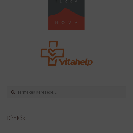
Keresés
Keresés
a
következőre:
Címkék