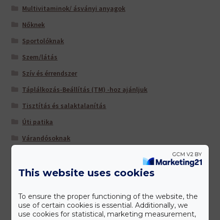
Multivitaminok/ ásványi anyagok
Nőknek
Sportolóknak
Szem/látás
Szív és érrendszer
Táplálkozás-Beállítás (TM) -hoz ajánljuk
Tisztítás és salaktalanítás
Úti patika
Várandósoknak
This website uses cookies
Gyártóink
To ensure the proper functioning of the website, the
use of certain cookies is essential. Additionally, we
use cookies for statistical, marketing measurement,