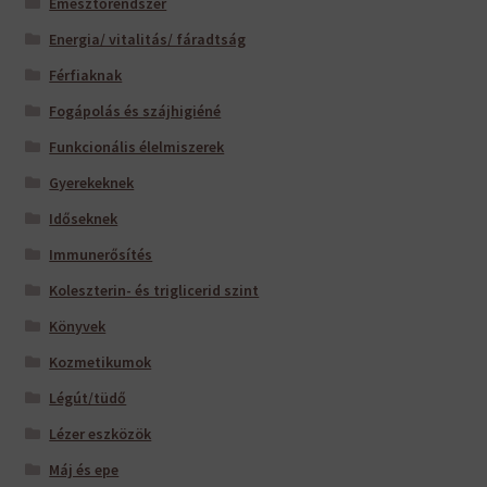
Emésztőrendszer
Energia/ vitalitás/ fáradtság
Férfiaknak
Fogápolás és szájhigiéné
Funkcionális élelmiszerek
Gyerekeknek
Időseknek
Immunerősítés
Koleszterin- és triglicerid szint
Könyvek
Kozmetikumok
Légút/tüdő
Lézer eszközök
Máj és epe