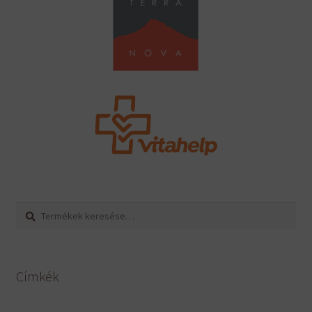
Keresés
Keresés
a
következőre:
Címkék