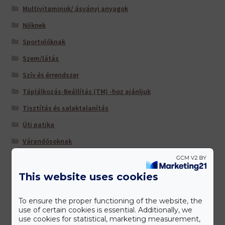
Multivitaminok/ ásványi anyagok
Nőknek
Sportolóknak
Szem/látás
Szív és érrendszer
Táplálkozás-Beállítás (TM) -hoz ajánljuk
Tisztítás és salaktalanítás
Úti patika
Várandósoknak
This website uses cookies
Gyártóink
To ensure the proper functioning of the website, the
use of certain cookies is essential. Additionally, we
use cookies for statistical, marketing measurement,