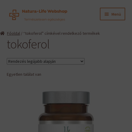
Ugrás
Kilépés
Menü
a
a
navigációhoz
tartalomba
Expand
Termékeink
Főoldal
/ “tokoferol” címkével rendelkező termékek
child
tokoferol
menu
Expand
Információk
child
menu
Expand
Gyártók
child
menu
Egyetlen találat van
Hírek
Viszonteladók, szakembereknek
English