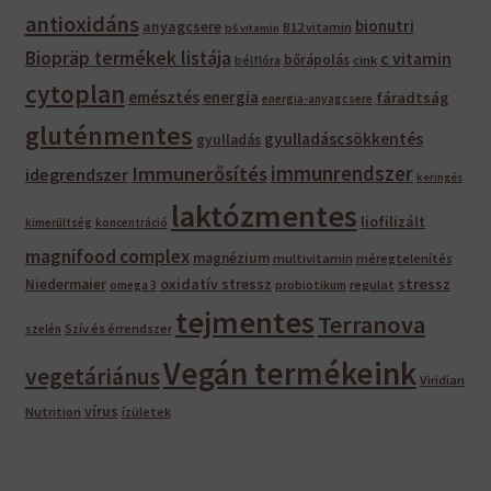
antioxidáns
bionutri
anyagcsere
B12 vitamin
b6 vitamin
Biopräp termékek listája
c vitamin
bőrápolás
bélflóra
cink
cytoplan
emésztés
energia
fáradtság
energia-anyagcsere
gluténmentes
gyulladáscsökkentés
gyulladás
immunrendszer
Immunerősítés
idegrendszer
keringés
laktózmentes
liofilizált
kimerültség
koncentráció
magnifood complex
magnézium
multivitamin
méregtelenítés
oxidatív stressz
stressz
Niedermaier
regulat
omega 3
probiotikum
tejmentes
Terranova
Szív és érrendszer
szelén
Vegán termékeink
vegetáriánus
Viridian
vírus
Nutrition
ízületek