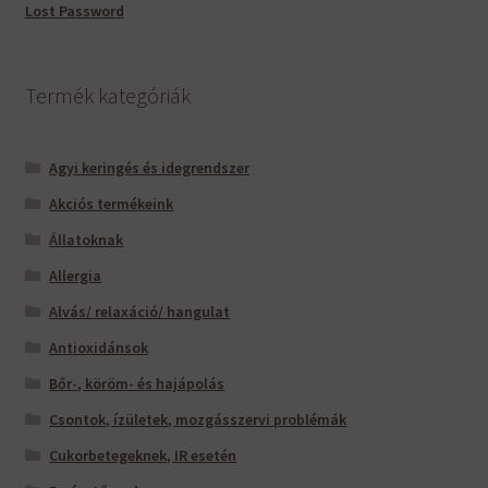
Lost Password
Termék kategóriák
Agyi keringés és idegrendszer
Akciós termékeink
Állatoknak
Allergia
Alvás/ relaxáció/ hangulat
Antioxidánsok
Bőr-, köröm- és hajápolás
Csontok, ízületek, mozgásszervi problémák
Cukorbetegeknek, IR esetén