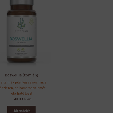
Boswellia (tömjén)
 a termék jelenleg sajnos nincs
észleten, de hamarosan ismét
elérhető lesz!
9 400
Ft
bruttó
Előrendelés