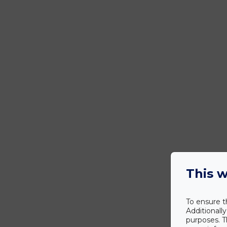
This w
To ensure t
Additionall
purposes. T