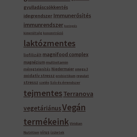
gyulladáscsökkentés
Immunerősítés
idegrendszer
immunrendszer
keringés
kimerültség
koncentráció
laktózmentes
magnifood complex
liofilizált
magnézium
multivitamin
Niedermaier
méregtelenítés
omega 3
oxidatív stressz
regulat
probiotikum
stressz
Szív és érrendszer
szelén
tejmentes
Terranova
Vegán
vegetáriánus
termékeink
Viridian
vírus
Nutrition
ízületek