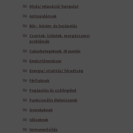
Alvás/ relaxáció/ hangulat
Antioxidánsok
Bőr-, köröm- és hajápolás
Csontok, ízületek, mozgásszervi
problémák
Cukorbetegeknek, IR esetén
Emésztőrendszer
Energia/ vitalitás/ fáradtság
Férfiaknak
Fogápolás és szájhigiéné
Funkcionális élelmiszerek
Gyerekeknek
Időseknek
Immunerősítés