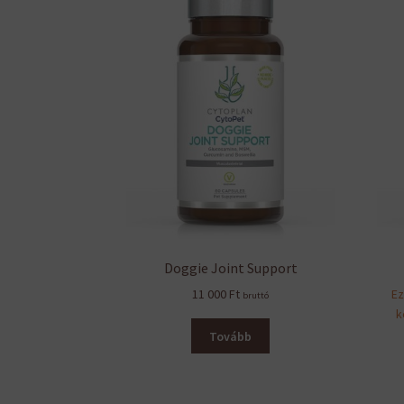
Doggie Joint Support
11 000
Ft
Ez
bruttó
k
Tovább