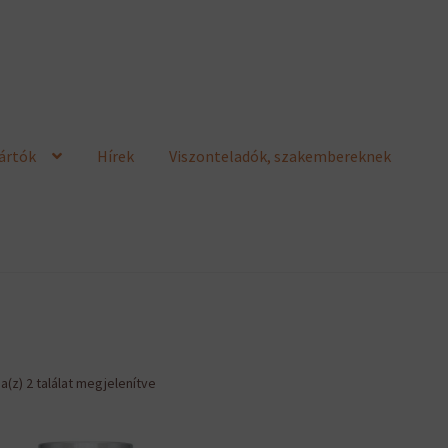
ártók
Hírek
Viszonteladók, szakembereknek
Sorted
a(z) 2 találat megjelenítve
by
latest