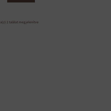
Sorted
a(z) 2 találat megjelenítve
by
latest