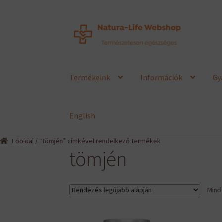
Ugrás
Kilépés
a
a
navigációhoz
tartalomba
Termékeink
Információk
Gy
English
Főoldal
/ “tömjén” címkével rendelkező termékek
tömjén
Mind 