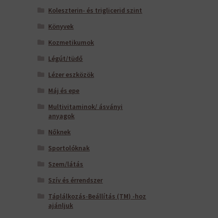
Koleszterin- és triglicerid szint
Könyvek
Kozmetikumok
Légút/tüdő
Lézer eszközök
Máj és epe
Multivitaminok/ ásványi
anyagok
Nőknek
Sportolóknak
Szem/látás
Szív és érrendszer
Táplálkozás-Beállítás (TM) -hoz
ajánljuk