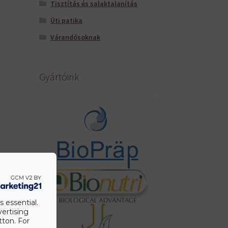
Tisztítás és salaktalanítás
Úti patika
Várandósoknak
Gyártóink
s essential.
vertising
tton. For