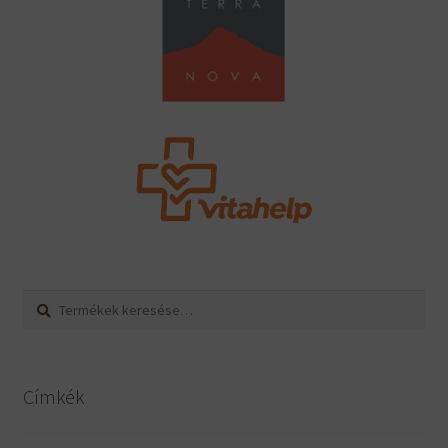
Keresés
Keresés
a
következőre:
Címkék