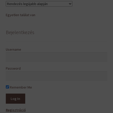
van.
A
Egyetlen találat van
változatok
a
termékoldalon
Bejelentkezés
választhatók
ki
Username
Password
Remember Me
Regisztráció