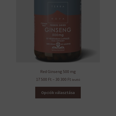
Red Ginseng 500 mg
Ártartomány:
17 500
Ft
–
30 300
Ft
bruttó
17
Ennek
500 Ft
Opciók választása
a
-
terméknek
30
több
300 Ft
variációja