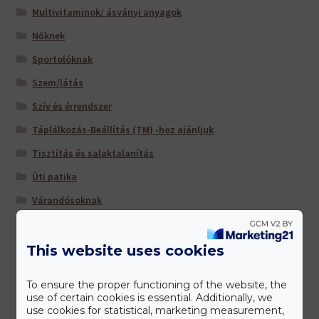
Multivitaminok/ ásványi anyagok
Nőknek
Sportolóknak
Szem/látás
Szív és érrendszer
Táplálkozás-Beállítás (TM) -hoz ajánljuk
Tisztítás és salaktalanítás
Úti patika
Várandósoknak
This website uses cookies
Gyártóink
To ensure the proper functioning of the website, the
use of certain cookies is essential. Additionally, we
use cookies for statistical, marketing measurement,