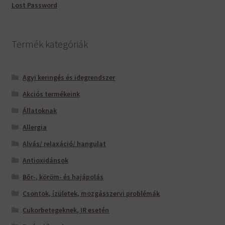
Lost Password
Termék kategóriák
Agyi keringés és idegrendszer
Akciós termékeink
Állatoknak
Allergia
Alvás/ relaxáció/ hangulat
Antioxidánsok
Bőr-, köröm- és hajápolás
Csontok, ízületek, mozgásszervi problémák
Cukorbetegeknek, IR esetén