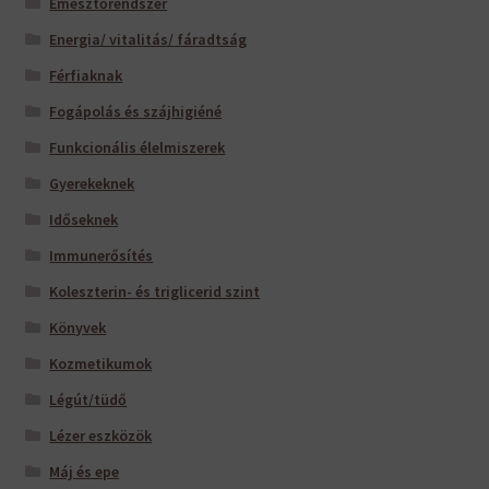
Emésztőrendszer
Energia/ vitalitás/ fáradtság
Férfiaknak
Fogápolás és szájhigiéné
Funkcionális élelmiszerek
Gyerekeknek
Időseknek
Immunerősítés
Koleszterin- és triglicerid szint
Könyvek
Kozmetikumok
Légút/tüdő
Lézer eszközök
Máj és epe