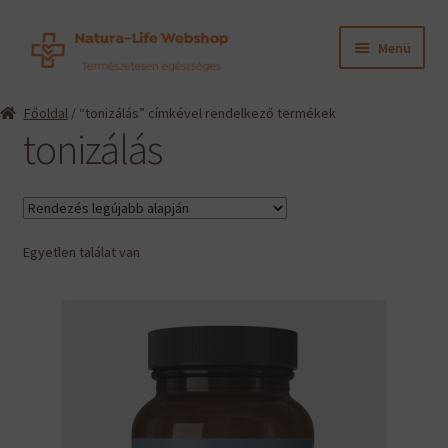
Ugrás
Kilépés
Menü
a
a
navigációhoz
tartalomba
Expand
Termékeink
Főoldal
/ “tonizálás” címkével rendelkező termékek
child
tonizálás
menu
Expand
Információk
child
menu
Expand
Gyártók
child
menu
Egyetlen találat van
Hírek
Viszonteladók, szakembereknek
English