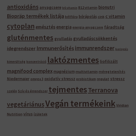
antioxidáns
bionutri
anyagcsere
B12 vitamin
b6 vitamin
Biopräp termékek listája
c vitamin
bőrápolás
bélflóra
cink
cytoplan
emésztés
energia
fáradtság
energia-anyagcsere
gluténmentes
gyulladáscsökkentés
gyulladás
immunrendszer
Immunerősítés
idegrendszer
keringés
laktózmentes
liofilizált
kimerültség
koncentráció
magnifood complex
magnézium
multivitamin
méregtelenítés
oxidatív stressz
stressz
Niedermaier
regulat
omega 3
probiotikum
tejmentes
Terranova
Szív és érrendszer
szelén
Vegán termékeink
vegetáriánus
Viridian
vírus
Nutrition
ízületek