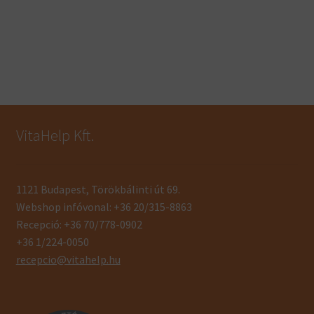
VitaHelp Kft.
1121 Budapest, Törökbálinti út 69.
Webshop infóvonal: +36 20/315-8863
Recepció: +36 70/778-0902
+36 1/224-0050
recepcio@vitahelp.hu