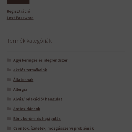
Regisztráció
Lost Password
Termék kategóriák
Agyi keringés és idegrendszer
Akciós termékeink
Állatoknak
Allergia
Alvás/ relaxáció/ hangulat
Antioxidánsok
Bőr-, köröm- és hajápolás
Csontok, ízületek, mozgásszervi problémák