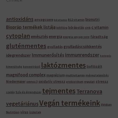
antioxidáns
bionutri
anyagcsere
B12 vitamin
b6 vitamin
Biopräp termékek listája
c vitamin
bőrápolás
bélflóra
cink
cytoplan
emésztés
energia
fáradtság
energia-anyagcsere
gluténmentes
gyulladáscsökkentés
gyulladás
immunrendszer
Immunerősítés
idegrendszer
keringés
laktózmentes
liofilizált
kimerültség
koncentráció
magnifood complex
magnézium
multivitamin
méregtelenítés
oxidatív stressz
stressz
Niedermaier
regulat
omega 3
probiotikum
tejmentes
Terranova
Szív és érrendszer
szelén
Vegán termékeink
vegetáriánus
Viridian
vírus
Nutrition
ízületek