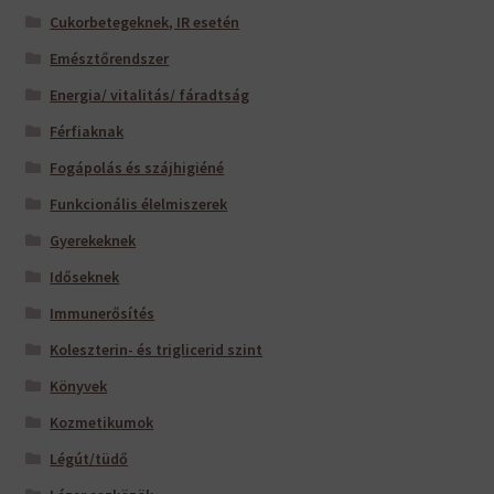
Cukorbetegeknek, IR esetén
Emésztőrendszer
Energia/ vitalitás/ fáradtság
Férfiaknak
Fogápolás és szájhigiéné
Funkcionális élelmiszerek
Gyerekeknek
Időseknek
Immunerősítés
Koleszterin- és triglicerid szint
Könyvek
Kozmetikumok
Légút/tüdő