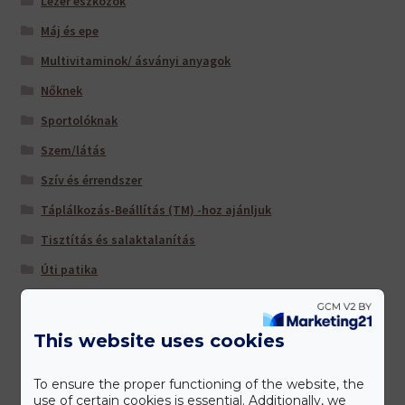
Lézer eszközök
Máj és epe
Multivitaminok/ ásványi anyagok
Nőknek
Sportolóknak
Szem/látás
Szív és érrendszer
Táplálkozás-Beállítás (TM) -hoz ajánljuk
Tisztítás és salaktalanítás
Úti patika
Várandósoknak
This website uses cookies
Gyártóink
To ensure the proper functioning of the website, the
use of certain cookies is essential. Additionally, we