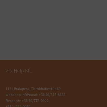
VitaHelp Kft.
1121 Budapest, Törökbálinti út 69.
Webshop infóvonal: +36 20/315-8863
Recepció: +36 70/778-0902
+36 1/224-0050