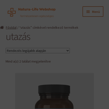
Ugrás
Kilépés
Menü
a
a
navigációhoz
tartalomba
Expand
Termékeink
Főoldal
/ “utazás” címkével rendelkező termékek
child
utazás
menu
Expand
Információk
child
menu
Expand
Gyártók
child
menu
Sorted
Mind a(z) 2 találat megjelenítve
Hírek
by
latest
Viszonteladók, szakembereknek
English