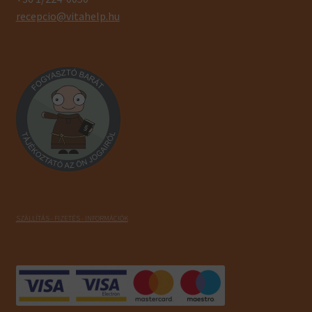
recepcio@vitahelp.hu
SZÁLLÍTÁS - FIZETÉS - INFORMÁCIÓK