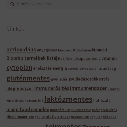
Keresés
Keresés
a
következőre:
Címkék
antioxidáns
bionutri
anyagcsere
B12 vitamin
b6 vitamin
Biopräp termékek listája
c vitamin
bőrápolás
bélflóra
cink
cytoplan
emésztés
energia
fáradtság
energia-anyagcsere
gluténmentes
gyulladáscsökkentés
gyulladás
immunrendszer
Immunerősítés
idegrendszer
keringés
laktózmentes
liofilizált
kimerültség
koncentráció
magnifood complex
magnézium
multivitamin
méregtelenítés
oxidatív stressz
stressz
Niedermaier
regulat
omega 3
probiotikum
tejmentes
Terranova