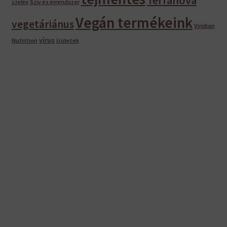
Szív és érrendszer
szelén
Vegán termékeink
vegetáriánus
Viridian
vírus
Nutrition
ízületek