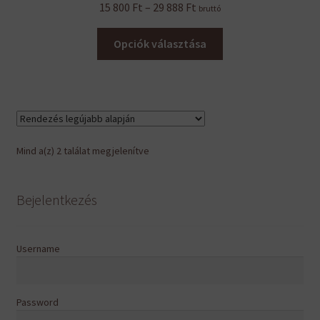
Ártartomány:
15 800
Ft
–
29 888
Ft
bruttó
15
Ennek
800 Ft
Opciók választása
a
-
terméknek
29
több
888 Ft
variációja
van.
A
Sorted
Mind a(z) 2 találat megjelenítve
változatok
by
a
latest
termékoldalon
Bejelentkezés
választhatók
ki
Username
Password