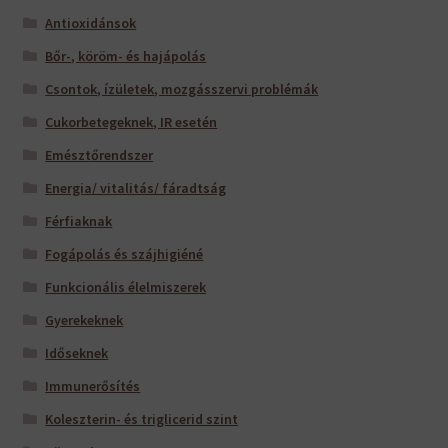
Antioxidánsok
Bőr-, köröm- és hajápolás
Csontok, ízületek, mozgásszervi problémák
Cukorbetegeknek, IR esetén
Emésztőrendszer
Energia/ vitalitás/ fáradtság
Férfiaknak
Fogápolás és szájhigiéné
Funkcionális élelmiszerek
Gyerekeknek
Időseknek
Immunerősítés
Koleszterin- és triglicerid szint