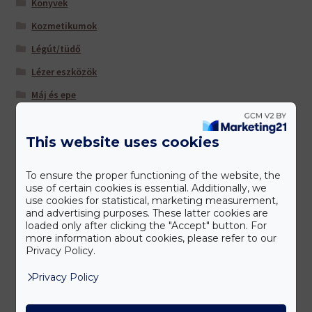
Könyvek
Kozmetikumok
Légút/tüdő
Lézer eszközök
Máj és epe
Multivitaminok/ ásványi anyagok
This website uses cookies
Nőknek
Sportolóknak
To ensure the proper functioning of the website, the
Szem/látás
use of certain cookies is essential. Additionally, we
use cookies for statistical, marketing measurement,
Szív és érrendszer
and advertising purposes. These latter cookies are
loaded only after clicking the "Accept" button. For
Táplálkozás-Beállítás (TM) -hoz ajánljuk
more information about cookies, please refer to our
Privacy Policy.
Tisztítás és salaktalanítás
Privacy Policy
Úti patika
Várandósoknak