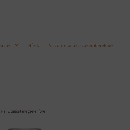
ártók
Hírek
Viszonteladók, szakembereknek
Sorted
a(z) 2 találat megjelenítve
by
latest