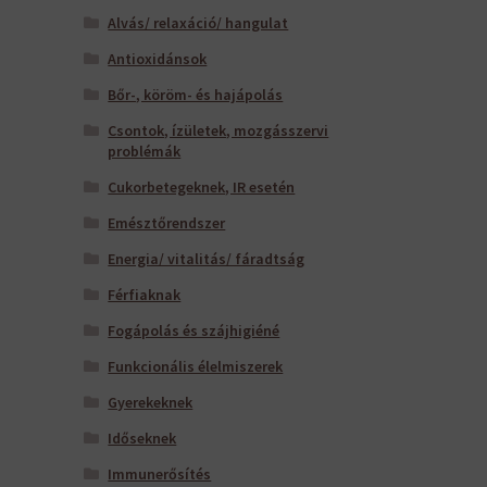
Alvás/ relaxáció/ hangulat
Antioxidánsok
Bőr-, köröm- és hajápolás
Csontok, ízületek, mozgásszervi
problémák
Cukorbetegeknek, IR esetén
Emésztőrendszer
Energia/ vitalitás/ fáradtság
Férfiaknak
Fogápolás és szájhigiéné
Funkcionális élelmiszerek
Gyerekeknek
Időseknek
Immunerősítés