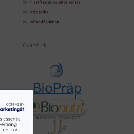
Tisztítás és salaktalanítás
Úti patika
Várandósoknak
Gyártóink
s essential.
vertising
tton. For