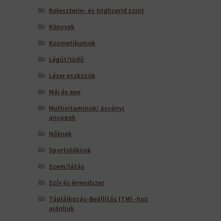
Koleszterin- és triglicerid szint
Könyvek
Kozmetikumok
Légút/tüdő
Lézer eszközök
Máj és epe
Multivitaminok/ ásványi
anyagok
Nőknek
Sportolóknak
Szem/látás
Szív és érrendszer
Táplálkozás-Beállítás (TM) -hoz
ajánljuk