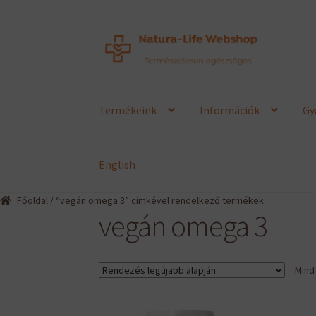
Ugrás
Kilépés
a
a
navigációhoz
tartalomba
Termékeink
Információk
Gy
English
Főoldal
/ “vegán omega 3” címkével rendelkező termékek
vegán omega 3
Mind 