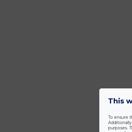
This w
To ensure t
Additionall
purposes. T