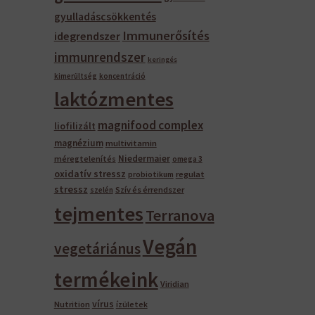
gyulladáscsökkentés
Immunerősítés
idegrendszer
immunrendszer
keringés
kimerültség
koncentráció
laktózmentes
magnifood complex
liofilizált
magnézium
multivitamin
Niedermaier
méregtelenítés
omega 3
oxidatív stressz
regulat
probiotikum
stressz
Szív és érrendszer
szelén
tejmentes
Terranova
Vegán
vegetáriánus
termékeink
Viridian
vírus
Nutrition
ízületek