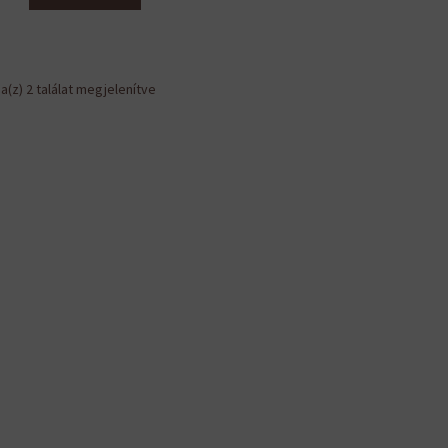
Sorted
a(z) 2 találat megjelenítve
by
latest