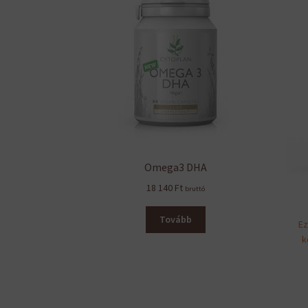
Omega3 DHA
18 140
Ft
bruttó
Tovább
Ez
k