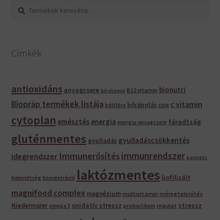
Keresés
Keresés
a
következőre:
Címkék
antioxidáns
bionutri
anyagcsere
B12 vitamin
b6 vitamin
Biopräp termékek listája
c vitamin
bőrápolás
bélflóra
cink
cytoplan
emésztés
energia
fáradtság
energia-anyagcsere
gluténmentes
gyulladáscsökkentés
gyulladás
immunrendszer
Immunerősítés
idegrendszer
keringés
laktózmentes
liofilizált
kimerültség
koncentráció
magnifood complex
magnézium
multivitamin
méregtelenítés
oxidatív stressz
stressz
Niedermaier
regulat
omega 3
probiotikum