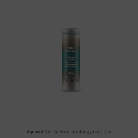
van.
A
változatok
a
termékoldalon
választhatók
ki
Aquasol Nettle Root (csalángyökér) Tea