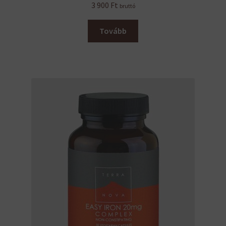
3 900
Ft
bruttó
Tovább