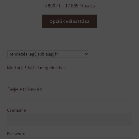
Ártartomány:
9 800
Ft
–
17 885
Ft
bruttó
9
Ennek
800 Ft
Opciók választása
a
-
terméknek
17
több
885 Ft
variációja
van.
A
Sorted
Mind a(z) 5 találat megjelenítve
változatok
by
a
latest
termékoldalon
Bejelentkezés
választhatók
ki
Username
Password