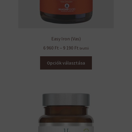
Easy Iron (Vas)
Ártartomány:
6 960
Ft
–
9 190
Ft
bruttó
6
Ennek
960 Ft
Opciók választása
a
-
terméknek
9
több
190 Ft
variációja
van.
A
változatok
a
termékoldalon