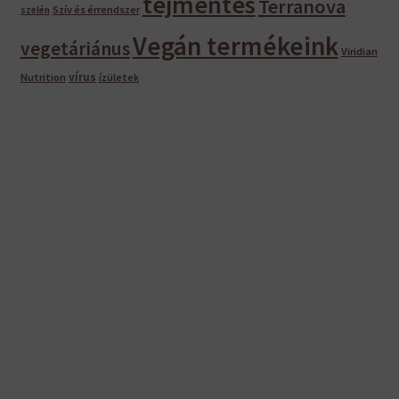
tejmentes
Terranova
Szív és érrendszer
szelén
Vegán termékeink
vegetáriánus
Viridian
vírus
Nutrition
ízületek