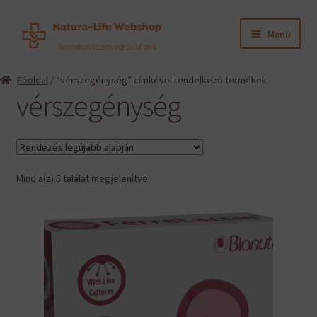
Ugrás
Kilépés
Menü
a
a
navigációhoz
tartalomba
Expand
Termékeink
Főoldal
/ “vérszegénység” címkével rendelkező termékek
child
vérszegénység
menu
Expand
Információk
child
menu
Expand
Gyártók
child
menu
Sorted
Mind a(z) 5 találat megjelenítve
Hírek
by
latest
Viszonteladók, szakembereknek
English