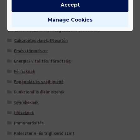
Accept
Antioxidánsok
Manage Cookies
Bőr-, köröm- és hajápolás
Csontok, ízületek, mozgásszervi problémák
Cukorbetegeknek, IR esetén
Emésztőrendszer
Energia/ vitalitás/ fáradtság
Férfiaknak
Fogápolás és szájhigiéné
Funkcionális élelmiszerek
Gyerekeknek
Időseknek
Immunerősítés
Koleszterin- és triglicerid szint