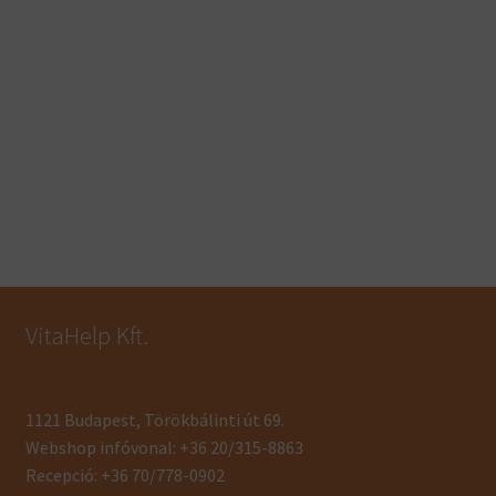
VitaHelp Kft.
1121 Budapest, Törökbálinti út 69.
Webshop infóvonal: +36 20/315-8863
Recepció: +36 70/778-0902