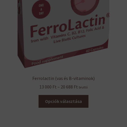
Ferrolactin (vas és B-vitaminok)
Ártartomány:
13 000
Ft
–
20 688
Ft
bruttó
13
Ennek
000 Ft
Opciók választása
a
-
terméknek
20
több
688 Ft
variációja