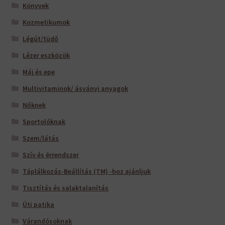
Könyvek
Kozmetikumok
Légút/tüdő
Lézer eszközök
Máj és epe
Multivitaminok/ ásványi anyagok
Nőknek
Sportolóknak
Szem/látás
Szív és érrendszer
Táplálkozás-Beállítás (TM) -hoz ajánljuk
Tisztítás és salaktalanítás
Úti patika
Várandósoknak