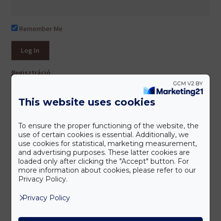
Remember Me
Regisztráció
Lost Password
This website uses cookies
Termék kategóriák
To ensure the proper functioning of the website, the
use of certain cookies is essential. Additionally, we
use cookies for statistical, marketing measurement,
and advertising purposes. These latter cookies are
Agyi keringés és idegrendszer
loaded only after clicking the "Accept" button. For
more information about cookies, please refer to our
Akciós termékeink
Privacy Policy.
Állatoknak
Privacy Policy
Allergia
Alvás/ relaxáció/ hangulat