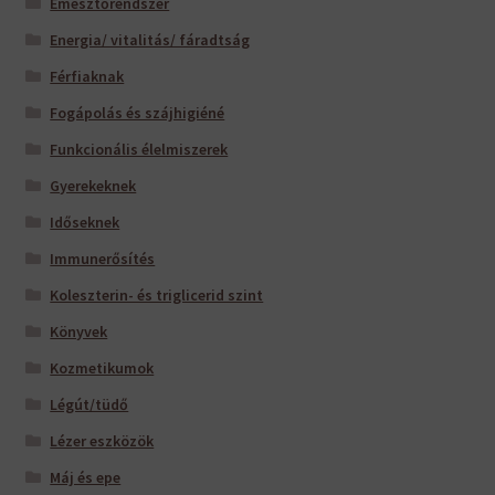
Emésztőrendszer
Energia/ vitalitás/ fáradtság
Férfiaknak
Fogápolás és szájhigiéné
Funkcionális élelmiszerek
Gyerekeknek
Időseknek
Immunerősítés
Koleszterin- és triglicerid szint
Könyvek
Kozmetikumok
Légút/tüdő
Lézer eszközök
Máj és epe