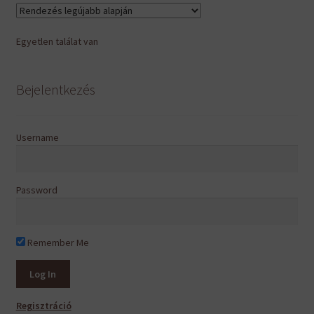
van.
A
Egyetlen találat van
változatok
a
termékoldalon
Bejelentkezés
választhatók
ki
Username
Password
Remember Me
Regisztráció