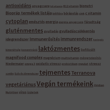
antioxidáns
bionutri
anyagcsere
B12 vitamin
b6 vitamin
Biopräp termékek listája
c vitamin
bőrápolás
bélflóra
cink
cytoplan
emésztés
energia
fáradtság
energia-anyagcsere
gluténmentes
gyulladáscsökkentés
gyulladás
immunrendszer
Immunerősítés
idegrendszer
keringés
laktózmentes
liofilizált
kimerültség
koncentráció
magnifood complex
magnézium
multivitamin
méregtelenítés
oxidatív stressz
stressz
Niedermaier
regulat
omega 3
probiotikum
tejmentes
Terranova
Szív és érrendszer
szelén
Vegán termékeink
vegetáriánus
Viridian
vírus
Nutrition
ízületek