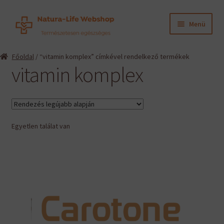
Ugrás
Kilépés
Menü
a
a
navigációhoz
tartalomba
Expand
Termékeink
Főoldal
/ “vitamin komplex” címkével rendelkező termékek
child
vitamin komplex
menu
Expand
Információk
child
menu
Expand
Gyártók
child
menu
Egyetlen találat van
Hírek
Viszonteladók, szakembereknek
English