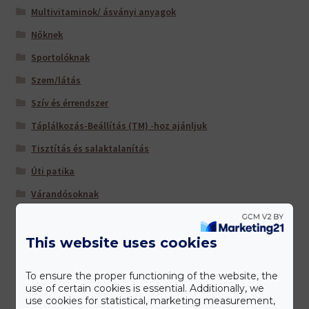
Multivitaminok/ ásványi anyagok
Nőknek
Sportolóknak
Szem/látás
Szív és érrendszer
Táplálkozás-Beállítás (TM) -hoz ajánljuk
Tisztítás és salaktalanítás
Úti patika
Várandósoknak
This website uses cookies
Gyártóink
To ensure the proper functioning of the website, the
use of certain cookies is essential. Additionally, we
use cookies for statistical, marketing measurement,