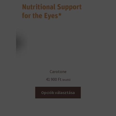
Carotone
41 900
Ft
bruttó
Ennek
Opciók választása
a
terméknek
több
variációja