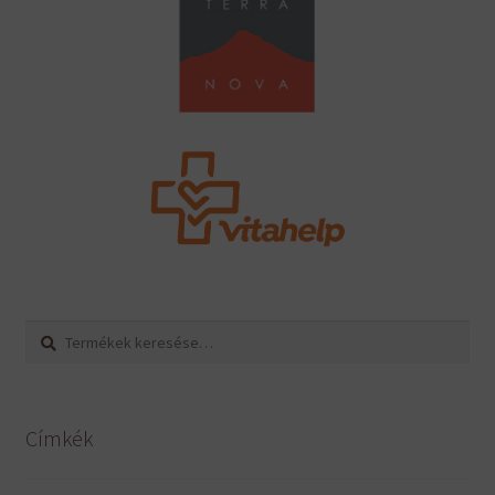
Keresés
Keresés
a
következőre:
Címkék