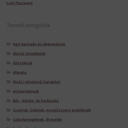
Lost Password
Termék kategóriák
Agyi keringés és idegrendszer
Akciós termékeink
Állatoknak
Allergia
Alvás/ relaxáció/ hangulat
Antioxidánsok
Bőr-, köröm- és hajápolás
Csontok, ízületek, mozgásszervi problémák
Cukorbetegeknek, IR esetén