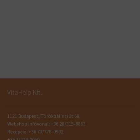
VitaHelp Kft.
1121 Budapest, Törökbálinti út 69.
Webshop infóvonal: +36 20/315-8863
Recepció: +36 70/778-0902
+36 1/224-0050