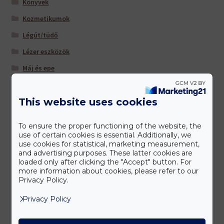
Könyvek
Kozmetikumok
Légút/tüdő
Lézer eszközök
Máj és epe
Multivitaminok/ ásványi anyagok
This website uses cookies
Nőknek
Sportolóknak
To ensure the proper functioning of the website, the
Szem/látás
use of certain cookies is essential. Additionally, we
use cookies for statistical, marketing measurement,
Szív és érrendszer
and advertising purposes. These latter cookies are
loaded only after clicking the "Accept" button. For
Táplálkozás-Beállítás (TM) -hoz ajánljuk
more information about cookies, please refer to our
Privacy Policy.
Tisztítás és salaktalanítás
Privacy Policy
Úti patika
Várandósoknak