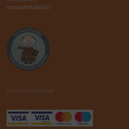
recepcio@vitahelp.hu
SZÁLLÍTÁS - FIZETÉS - INFORMÁCIÓK