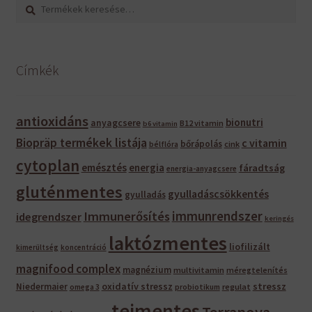
Keresés
Keresés
a
következőre:
Címkék
antioxidáns
bionutri
anyagcsere
B12 vitamin
b6 vitamin
Biopräp termékek listája
c vitamin
bőrápolás
bélflóra
cink
cytoplan
emésztés
energia
fáradtság
energia-anyagcsere
gluténmentes
gyulladáscsökkentés
gyulladás
immunrendszer
Immunerősítés
idegrendszer
keringés
laktózmentes
liofilizált
kimerültség
koncentráció
magnifood complex
magnézium
multivitamin
méregtelenítés
oxidatív stressz
stressz
Niedermaier
regulat
omega 3
probiotikum
tejmentes
Terranova