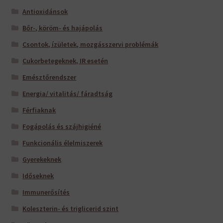
Antioxidánsok
Bőr-, köröm- és hajápolás
Csontok, ízületek, mozgásszervi problémák
Cukorbetegeknek, IR esetén
Emésztőrendszer
Energia/ vitalitás/ fáradtság
Férfiaknak
Fogápolás és szájhigiéné
Funkcionális élelmiszerek
Gyerekeknek
Időseknek
Immunerősítés
Koleszterin- és triglicerid szint