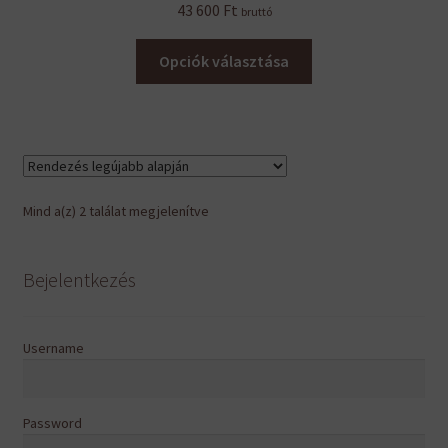
43 600
Ft
bruttó
Ennek
Opciók választása
a
terméknek
több
variációja
van.
A
Sorted
Mind a(z) 2 találat megjelenítve
változatok
by
a
latest
termékoldalon
Bejelentkezés
választhatók
ki
Username
Password