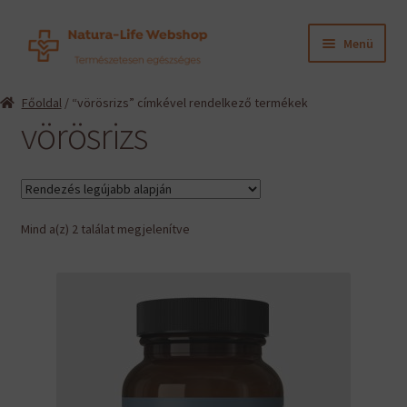
Ugrás
Kilépés
Menü
a
a
navigációhoz
tartalomba
Expand
Termékeink
Főoldal
/ “vörösrizs” címkével rendelkező termékek
child
vörösrizs
menu
Expand
Információk
child
menu
Expand
Gyártók
child
menu
Sorted
Mind a(z) 2 találat megjelenítve
Hírek
by
latest
Viszonteladók, szakembereknek
English