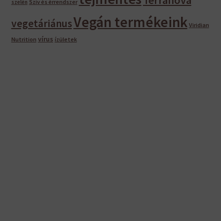
Szív és érrendszer
szelén
Vegán termékeink
vegetáriánus
Viridian
vírus
Nutrition
ízületek