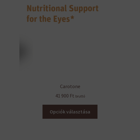
Carotone
41 900
Ft
bruttó
Ennek
Opciók választása
a
terméknek
több
variációja