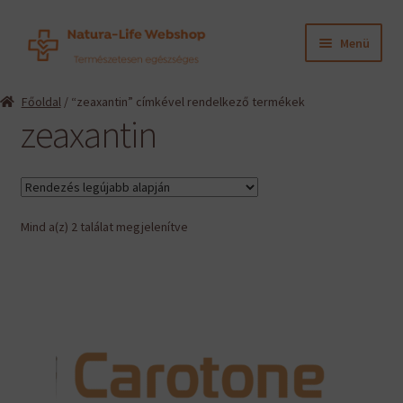
Ugrás
Kilépés
Menü
a
a
navigációhoz
tartalomba
Expand
Termékeink
Főoldal
/ “zeaxantin” címkével rendelkező termékek
child
zeaxantin
menu
Expand
Információk
child
menu
Expand
Gyártók
child
menu
Sorted
Mind a(z) 2 találat megjelenítve
Hírek
by
latest
Viszonteladók, szakembereknek
English