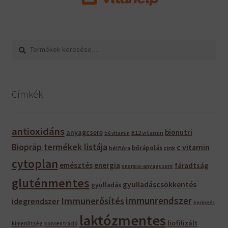
Keresés
Keresés
a
következőre:
Címkék
antioxidáns
bionutri
anyagcsere
B12 vitamin
b6 vitamin
Biopräp termékek listája
c vitamin
bőrápolás
bélflóra
cink
cytoplan
emésztés
energia
fáradtság
energia-anyagcsere
gluténmentes
gyulladáscsökkentés
gyulladás
immunrendszer
Immunerősítés
idegrendszer
keringés
laktózmentes
liofilizált
kimerültség
koncentráció