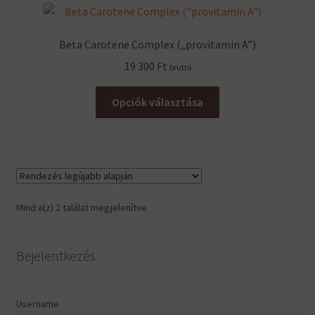
van.
A
Beta Carotene Complex („provitamin A”)
változatok
19 300
Ft
bruttó
a
termékoldalon
Ennek
Opciók választása
választhatók
a
ki
terméknek
több
variációja
van.
A
Sorted
Mind a(z) 2 találat megjelenítve
változatok
by
a
latest
termékoldalon
Bejelentkezés
választhatók
ki
Username