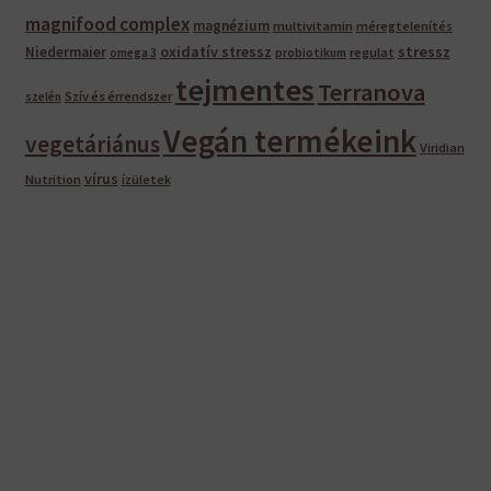
magnifood complex
magnézium
multivitamin
méregtelenítés
oxidatív stressz
stressz
Niedermaier
regulat
omega 3
probiotikum
tejmentes
Terranova
Szív és érrendszer
szelén
Vegán termékeink
vegetáriánus
Viridian
vírus
Nutrition
ízületek