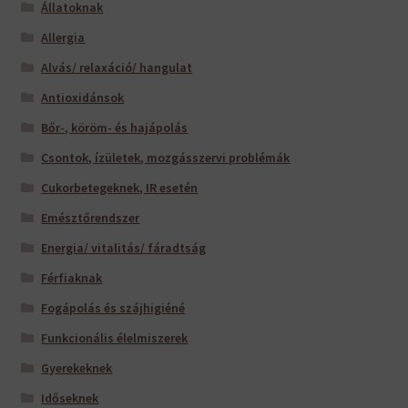
Állatoknak
Allergia
Alvás/ relaxáció/ hangulat
Antioxidánsok
Bőr-, köröm- és hajápolás
Csontok, ízületek, mozgásszervi problémák
Cukorbetegeknek, IR esetén
Emésztőrendszer
Energia/ vitalitás/ fáradtság
Férfiaknak
Fogápolás és szájhigiéné
Funkcionális élelmiszerek
Gyerekeknek
Időseknek