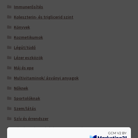
Immunerősítés
Koleszterin- és triglicerid szint
Könyvek
Kozmetikumok
Légút/tüdő
Lézer eszközök
Máj és epe
Multivitaminok/ ásványi anyagok
Nőknek
Sportolóknak
Szem/látás
Szív és érrendszer
Táplálkozás-Beállítás (TM) -hoz ajánljuk