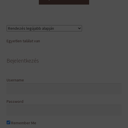
a
terméknek
több
variációja
van.
A
Egyetlen találat van
változatok
a
termékoldalon
Bejelentkezés
választhatók
ki
Username
Password
Remember Me