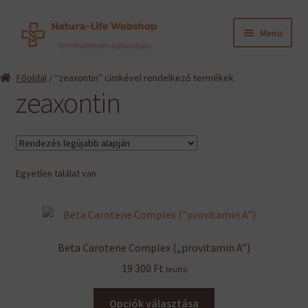
Ugrás
Kilépés
Menü
a
a
navigációhoz
tartalomba
Expand
Termékeink
Főoldal
/ “zeaxontin” címkével rendelkező termékek
child
zeaxontin
menu
Expand
Információk
child
menu
Expand
Gyártók
child
menu
Egyetlen találat van
Hírek
Viszonteladók, szakembereknek
Beta Carotene Complex („provitamin A”)
English
19 300
Ft
bruttó
Ennek
Opciók választása