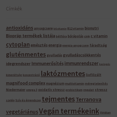
Címkék
antioxidáns
bionutri
anyagcsere
B12 vitamin
b6 vitamin
Biopräp termékek listája
c vitamin
bőrápolás
bélflóra
cink
cytoplan
emésztés
energia
fáradtság
energia-anyagcsere
gluténmentes
gyulladáscsökkentés
gyulladás
immunrendszer
Immunerősítés
idegrendszer
keringés
laktózmentes
liofilizált
kimerültség
koncentráció
magnifood complex
magnézium
multivitamin
méregtelenítés
oxidatív stressz
stressz
Niedermaier
regulat
omega 3
probiotikum
tejmentes
Terranova
Szív és érrendszer
szelén
Vegán termékeink
vegetáriánus
Viridian