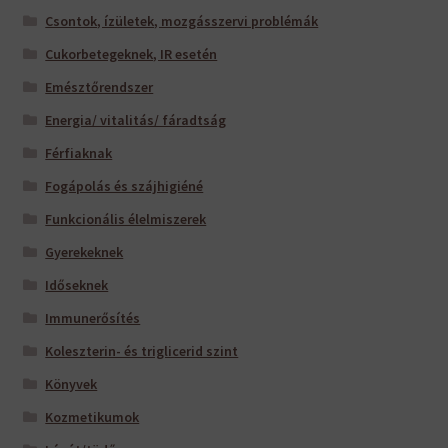
Csontok, ízületek, mozgásszervi problémák
Cukorbetegeknek, IR esetén
Emésztőrendszer
Energia/ vitalitás/ fáradtság
Férfiaknak
Fogápolás és szájhigiéné
Funkcionális élelmiszerek
Gyerekeknek
Időseknek
Immunerősítés
Koleszterin- és triglicerid szint
Könyvek
Kozmetikumok