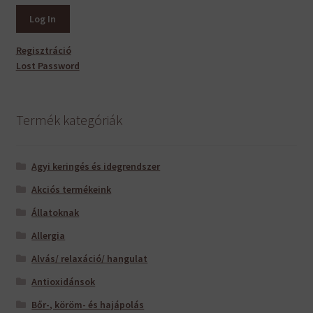
Regisztráció
Lost Password
Termék kategóriák
Agyi keringés és idegrendszer
Akciós termékeink
Állatoknak
Allergia
Alvás/ relaxáció/ hangulat
Antioxidánsok
Bőr-, köröm- és hajápolás