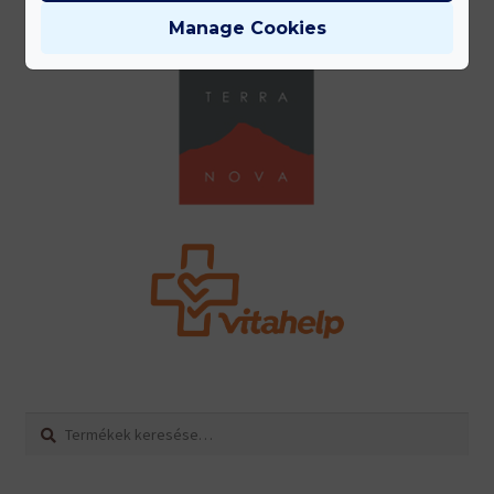
Manage Cookies
Keresés
Keresés
a
következőre: