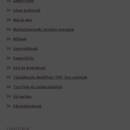
Légút/tüdő
Lézer eszközök
Máj és epe
Multivitaminok/ ásványi anyagok
Nőknek
Sportolóknak
Szem/látás
Szív és érrendszer
Táplálkozás-Beállítás (TM) -hoz ajánljuk
Tisztítás és salaktalanítás
Úti patika
Várandósoknak
Gyártóink