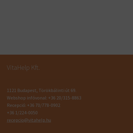
VitaHelp Kft.
1121 Budapest, Törökbálinti út 69.
Webshop infóvonal: +36 20/315-8863
Recepció: +36 70/778-0902
+36 1/224-0050
recepcio@vitahelp.hu