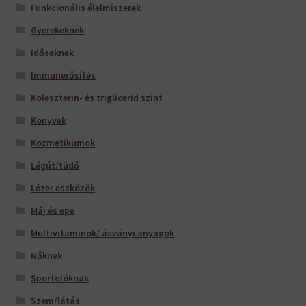
Funkcionális élelmiszerek
Gyerekeknek
Időseknek
Immunerősítés
Koleszterin- és triglicerid szint
Könyvek
Kozmetikumok
Légút/tüdő
Lézer eszközök
Máj és epe
Multivitaminok/ ásványi anyagok
Nőknek
Sportolóknak
Szem/látás