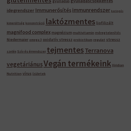
gyulladáscsökkentés
gyulladás
immunrendszer
Immunerősítés
idegrendszer
keringés
laktózmentes
liofilizált
kimerültség
koncentráció
magnifood complex
magnézium
multivitamin
méregtelenítés
oxidatív stressz
stressz
Niedermaier
regulat
omega 3
probiotikum
tejmentes
Terranova
Szív és érrendszer
szelén
Vegán termékeink
vegetáriánus
Viridian
vírus
Nutrition
ízületek