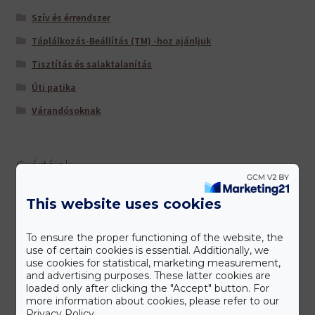
Szív és érrendszer
Táplálkozás-Beállítás (TM) -hoz ajánljuk
Tisztítás és salaktalanítás
Úti patika
Várandósoknak
Gyártóink
This website uses cookies
To ensure the proper functioning of the website, the
use of certain cookies is essential. Additionally, we
use cookies for statistical, marketing measurement,
and advertising purposes. These latter cookies are
loaded only after clicking the "Accept" button. For
more information about cookies, please refer to our
Privacy Policy.