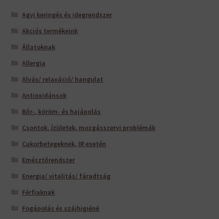
Agyi keringés és idegrendszer
Akciós termékeink
Állatoknak
Allergia
Alvás/ relaxáció/ hangulat
Antioxidánsok
Bőr-, köröm- és hajápolás
Csontok, ízületek, mozgásszervi problémák
Cukorbetegeknek, IR esetén
Emésztőrendszer
Energia/ vitalitás/ fáradtság
Férfiaknak
Fogápolás és szájhigiéné