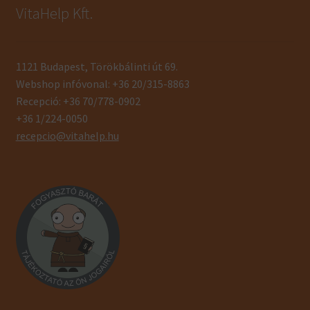
VitaHelp Kft.
1121 Budapest, Törökbálinti út 69.
Webshop infóvonal: +36 20/315-8863
Recepció: +36 70/778-0902
+36 1/224-0050
recepcio@vitahelp.hu