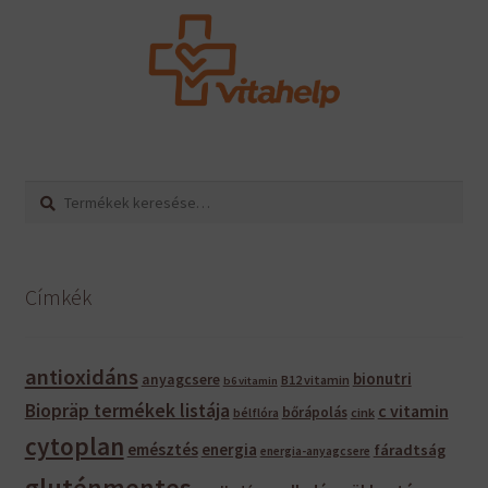
Keresés
Keresés
a
következőre:
Címkék
antioxidáns
bionutri
anyagcsere
B12 vitamin
b6 vitamin
Biopräp termékek listája
c vitamin
bőrápolás
bélflóra
cink
cytoplan
emésztés
energia
fáradtság
energia-anyagcsere
gluténmentes