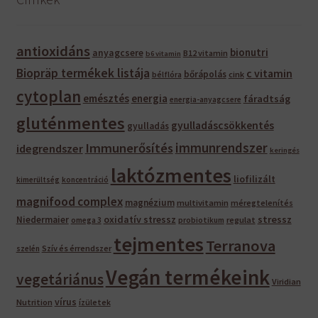
antioxidáns
bionutri
anyagcsere
B12 vitamin
b6 vitamin
Biopräp termékek listája
c vitamin
bőrápolás
bélflóra
cink
cytoplan
emésztés
energia
fáradtság
energia-anyagcsere
gluténmentes
gyulladáscsökkentés
gyulladás
immunrendszer
Immunerősítés
idegrendszer
keringés
laktózmentes
liofilizált
kimerültség
koncentráció
magnifood complex
magnézium
multivitamin
méregtelenítés
oxidatív stressz
stressz
Niedermaier
regulat
omega 3
probiotikum
tejmentes
Terranova
Szív és érrendszer
szelén
Vegán termékeink
vegetáriánus
Viridian
vírus
Nutrition
ízületek