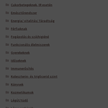
Cukorbetegeknek, IR esetén
Emésztőrendszer
Energia/ vitalitás/ fáradtság
Férfiaknak
Fogápolás és szájhigiéné
Funkcionális élelmiszerek
Gyerekeknek
Időseknek
Immunerősítés
Koleszterin- és triglicerid szint
Könyvek
Kozmetikumok
Légút/tüdő