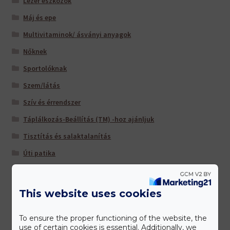
Lézer eszközök
Máj és epe
Multivitaminok/ ásványi anyagok
Nőknek
Sportolóknak
Szem/látás
Szív és érrendszer
Táplálkozás-Beállítás (TM) -hoz ajánljuk
Tisztítás és salaktalanítás
Úti patika
Várandósoknak
This website uses cookies
Gyártóink
To ensure the proper functioning of the website, the
use of certain cookies is essential. Additionally, we