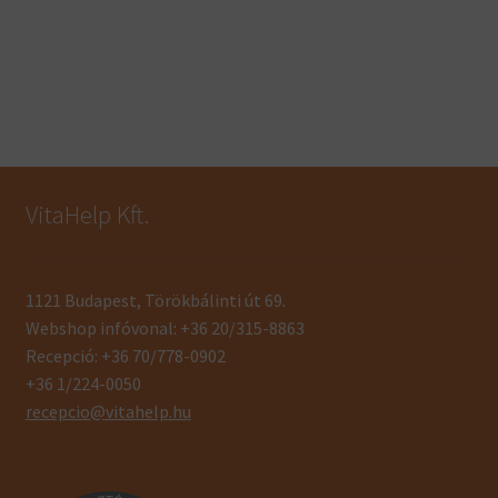
VitaHelp Kft.
1121 Budapest, Törökbálinti út 69.
Webshop infóvonal: +36 20/315-8863
Recepció: +36 70/778-0902
+36 1/224-0050
recepcio@vitahelp.hu