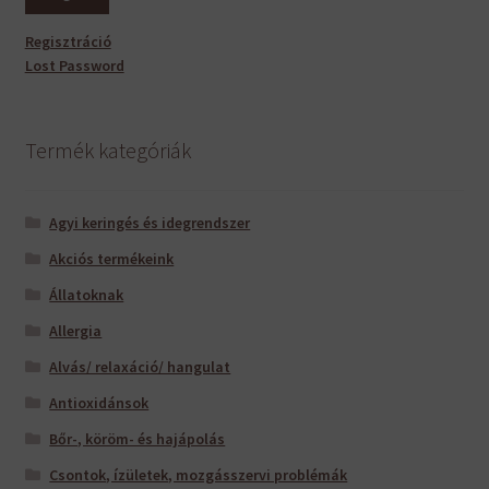
Regisztráció
Lost Password
Termék kategóriák
Agyi keringés és idegrendszer
Akciós termékeink
Állatoknak
Allergia
Alvás/ relaxáció/ hangulat
Antioxidánsok
Bőr-, köröm- és hajápolás
Csontok, ízületek, mozgásszervi problémák