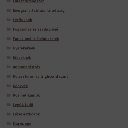
Emésztőrendszer
Energia/ vitalitás/ fáradtság
Férfiaknak
Fogápolás és szájhigiéné
Funkcionális élelmiszerek
Gyerekeknek
Időseknek
Immunerősítés
Koleszterin- és triglicerid szint
Könyvek
Kozmetikumok
Légút/tüdő
Lézer eszközök
Máj és epe