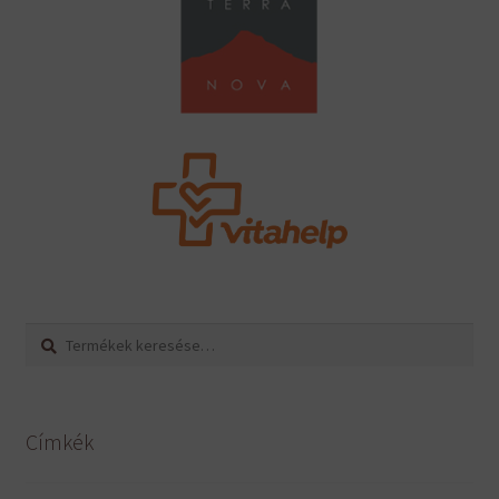
Keresés
Keresés
a
következőre:
Címkék