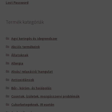
Lost Password
Termék kategóriák
Agyi keringés és idegrendszer
Akciós termékeink
Állatoknak
Allergia
Alvás/ relaxáció/ hangulat
Antioxidánsok
Bőr-, köröm- és hajápolás
Csontok, ízületek, mozgásszervi problémák
Cukorbetegeknek, IR esetén