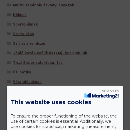
Multivitaminok/ ásványi anyagok
Nőknek
Sportolóknak
Szem/látás
Szív és érrendszer
Táplálkozás-Beállítás (TM) -hoz ajánljuk
Tisztítás és salaktalanítás
Úti patika
Várandósoknak
This website uses cookies
Gyártóink
To ensure the proper functioning of the website, the
use of certain cookies is essential. Additionally, we
use cookies for statistical, marketing measurement,