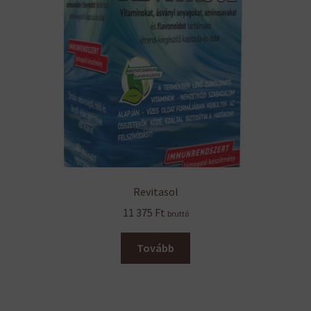
Revitasol
11 375
Ft
bruttó
Tovább