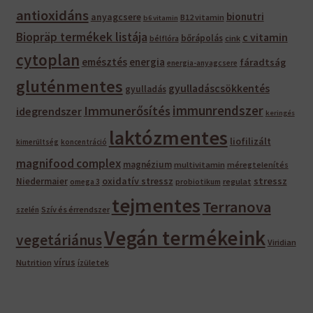
antioxidáns
bionutri
anyagcsere
B12 vitamin
b6 vitamin
Biopräp termékek listája
c vitamin
bőrápolás
bélflóra
cink
cytoplan
emésztés
energia
fáradtság
energia-anyagcsere
gluténmentes
gyulladáscsökkentés
gyulladás
immunrendszer
Immunerősítés
idegrendszer
keringés
laktózmentes
liofilizált
kimerültség
koncentráció
magnifood complex
magnézium
multivitamin
méregtelenítés
oxidatív stressz
stressz
Niedermaier
regulat
omega 3
probiotikum
tejmentes
Terranova
Szív és érrendszer
szelén
Vegán termékeink
vegetáriánus
Viridian
vírus
Nutrition
ízületek