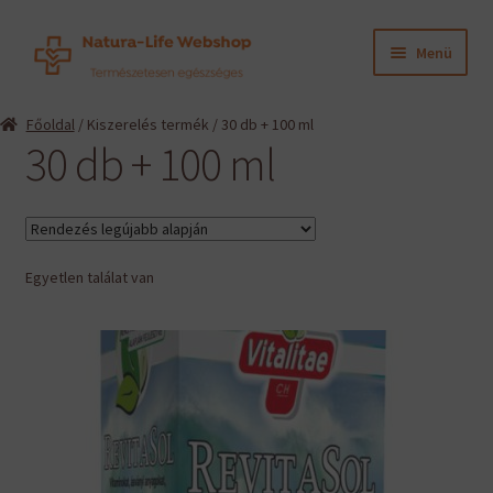
Ugrás
Kilépés
Menü
a
a
navigációhoz
tartalomba
Expand
Termékeink
Főoldal
/ Kiszerelés termék / 30 db + 100 ml
child
30 db + 100 ml
menu
Expand
Információk
child
menu
Expand
Gyártók
child
menu
Egyetlen találat van
Hírek
Viszonteladók, szakembereknek
English