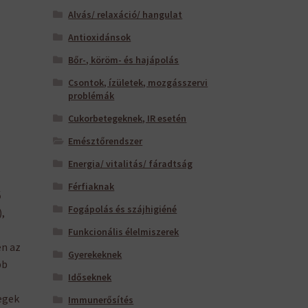
Alvás/ relaxáció/ hangulat
Antioxidánsok
Bőr-, köröm- és hajápolás
Csontok, ízületek, mozgásszervi
problémák
Cukorbetegeknek, IR esetén
Emésztőrendszer
Energia/ vitalitás/ fáradtság
Férfiaknak
ő
Fogápolás és szájhigiéné
,
Funkcionális élelmiszerek
en az
Gyerekeknek
bb
Időseknek
egek
Immunerősítés