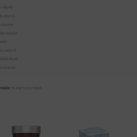
n-klorid
6-vitamin
-vitamin
éta-karotin
iotin
a-szelenit
obalt-klorid
3-vitamin
relés:
30 kapszula+oldat