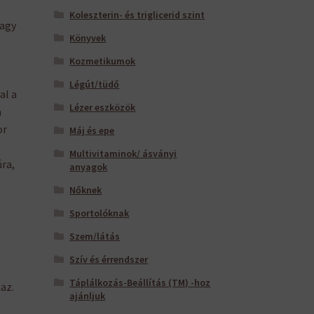
Koleszterin- és triglicerid szint
vagy
Könyvek
e
Kozmetikumok
Légút/tüdő
al a
Lézer eszközök
a
or
Máj és epe
Multivitaminok/ ásványi
ra,
anyagok
Nőknek
Sportolóknak
Szem/látás
Szív és érrendszer
Táplálkozás-Beállítás (TM) -hoz
az.
ajánljuk