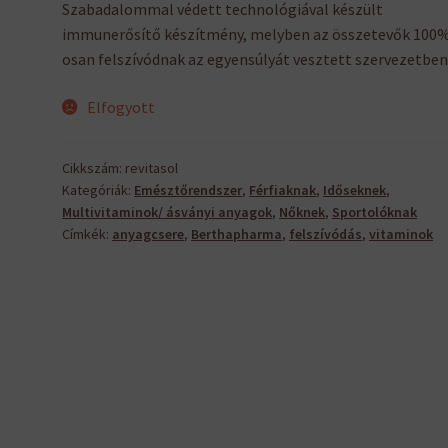
Szabadalommal védett technológiával készült
immunerősítő készítmény, melyben az összetevők 100
osan felszívódnak az egyensúlyát vesztett szervezetben 
Elfogyott
Cikkszám:
revitasol
Kategóriák:
Emésztőrendszer
,
Férfiaknak
,
Időseknek
,
Multivitaminok/ ásványi anyagok
,
Nőknek
,
Sportolóknak
Címkék:
anyagcsere
,
Berthapharma
,
felszívódás
,
vitaminok