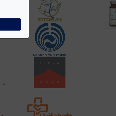
terin
.
a
ti.
 a