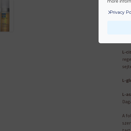
more inform
Koli
Privacy Po
menn
felh
Leci
L-ci
rege
sejt
L-g
L-as
Daga
A fo
szer
tart