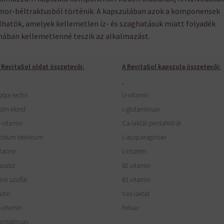
or-béltraktusból történik. A kapszulában azok a komponensek
lhatók, amelyek kellemetlen íz- és szaghatásuk miatt folyadék
ában kellemetlenné teszik az alkalmazást.
 RevitaSol oldat összetevői:
A RevitaSol kapszula összetevői:
zója-lecitin
U-vitamin
olin-klorid
L-glutaminsav
-vitamin
Ca-laktát-pentahidrát
cidum oleinicum
L-aszparaginsav
iacine
L-cisztein
nositol
B2 vitamin
ink szulfát
B1 vitamin
utin
Vas-laktát
-vitamin
Folsav
antoténsav