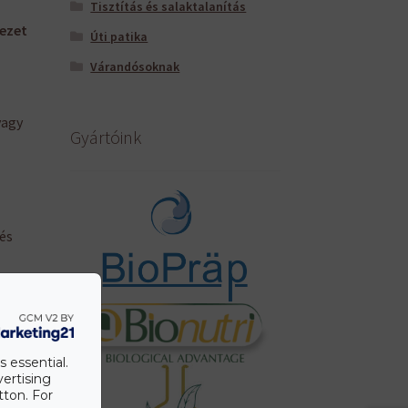
Tisztítás és salaktalanítás
vezet
Úti patika
Várandósoknak
vagy
Gyártóink
 és
tját
s essential.
vertising
tra.
tton. For