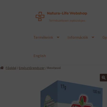
Ugrás
Kilépés
a
a
navigációhoz
tartalomba
Termékeink
Információk
Gy
English
Főoldal
/
Emésztőrendszer
/ Revitasol