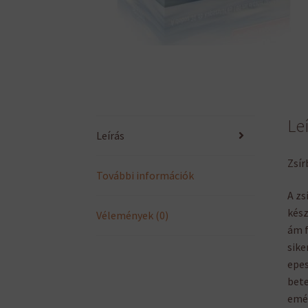
Le
Leírás
Zsír
További információk
A zs
kész
Vélemények (0)
ám f
sike
epes
bete
emés