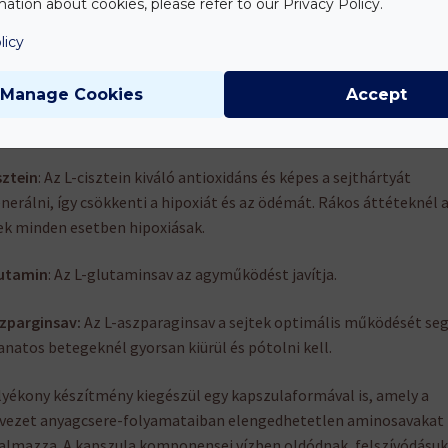
ation about cookies, please refer to our Privacy Policy.
n
: Az jó agyi tevékenységhez elengedhetetlen a megfelelő
licy
yiségű kolin. Javítja a koncentráló képességet és segíti a kolesz
asználását a sejtek számára, így gátolja a koleszterin lerakódását
Manage Cookies
Accept
tin
: A lecitin az inozit és a kolin hatásait egyesíti.
sztein
: Az L-cisztein kiváló antioxidáns és képes a sejthártyát
nerálni, így csökkenti a hipoxiát és az ödémát. Rákos áttéteknél 
ek minden esetben hipoxiásak.
lutamin
: Az L-glutaminsav az agyműködést javítja.
zparginsav:
Az L-aszparaginsav a sejtek optimális működését segí
natos betegeknél gyorsan kiürül és pótolni kell.
lyékony készítmény kiegészül egy kapszulaformával is, amely a
vezet anyagcsere-folyamataiban elengedhetetlen aminosavakat
almazza. A kapszula komponensei vízben oldódnak, felszívódásuk