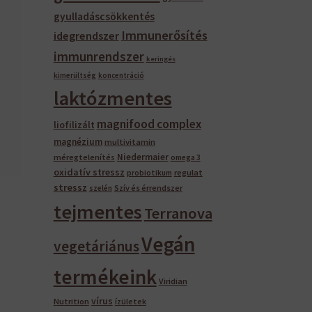
gyulladáscsökkentés
Immunerősítés
idegrendszer
immunrendszer
keringés
kimerültség
koncentráció
laktózmentes
magnifood complex
liofilizált
magnézium
multivitamin
Niedermaier
méregtelenítés
omega 3
oxidatív stressz
regulat
probiotikum
stressz
Szív és érrendszer
szelén
tejmentes
Terranova
Vegán
vegetáriánus
termékeink
Viridian
vírus
Nutrition
ízületek