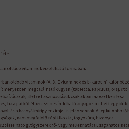
írás
ban oldódó vitaminok vízoldható formában.
írban oldódó vitaminok (A, D, E vitaminok és b-karotin) különböz
ítményekben megtalálhatók ugyan (tabletta, kapszula, olaj, stb.)
elszívódásuk, illetve hasznosulásuk csak abban az esetben lesz
res, ha a patkóbélben ezen zsíroldható anyagok mellett egy időb
avak és a hasnyálmirigy enzimjei is jelen vannak. A legkülönböző
gségek, nem megfelelő táplálkozás, fogyókúra, bizonyos
ztésre ható gyógyszerek fő- vagy mellékhatásai, daganatos bet