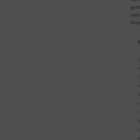
gyom
talá
form
A
S
K
C
A
N
I
C
R
E
P