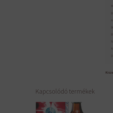
M
B
A
B
B
N
K
D
Kisze
Kapcsolódó termékek