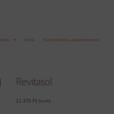
ártók
Hírek
Viszonteladók, szakembereknek
Revitasol
11 375
Ft
bruttó