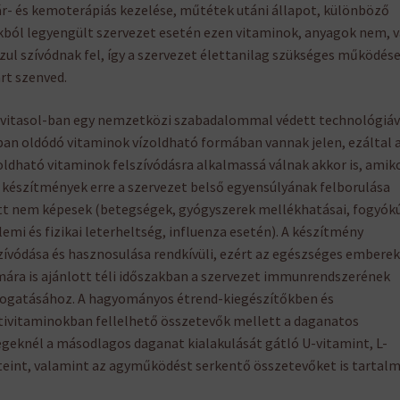
r- és kemoterápiás kezelése, műtétek utáni állapot, különböző
ból legyengült szervezet esetén ezen vitaminok, anyagok nem, 
zul szívódnak fel, így a szervezet élettanilag szükséges működés
rt szenved.
vitasol-ban egy nemzetközi szabadalommal védett technológiáv
ban oldódó vitaminok vízoldható formában vannak jelen, ezáltal 
oldható vitaminok felszívódásra alkalmassá válnak akkor is, amik
készítmények erre a szervezet belső egyensúlyának felborulása
t nem képesek (betegségek, gyógyszerek mellékhatásai, fogyókú
lemi és fizikai leterheltség, influenza esetén). A készítmény
zívódása és hasznosulása rendkívüli, ezért az egészséges emberek
ára is ajánlott téli időszakban a szervezet immunrendszerének
ogatásához. A hagyományos étrend-kiegészítőkben és
ivitaminokban fellelhető összetevők mellett a daganatos
geknél a másodlagos daganat kialakulását gátló U-vitamint, L-
teint, valamint az agyműködést serkentő összetevőket is tartalm