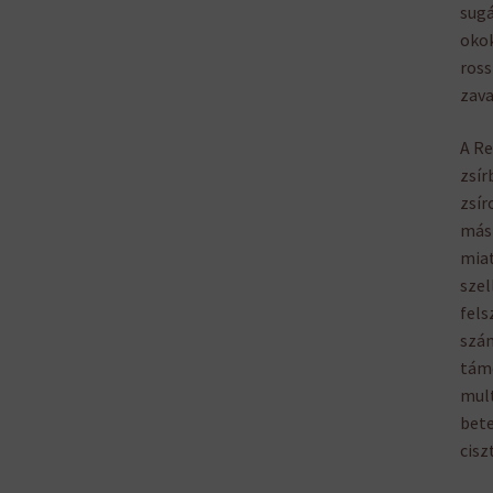
sugá
okok
ross
zava
A Re
zsír
zsír
más 
miat
szel
fels
szám
tám
mult
bete
cisz