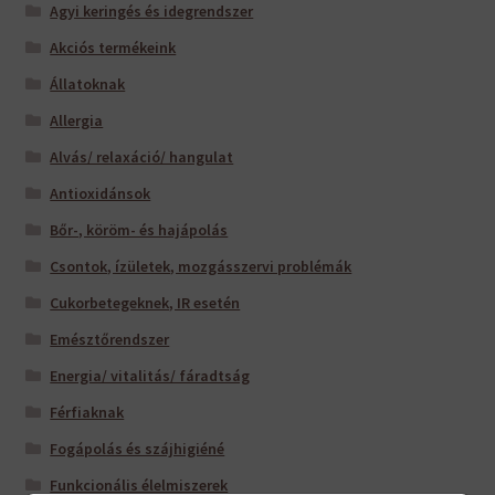
Agyi keringés és idegrendszer
Akciós termékeink
Állatoknak
Allergia
Alvás/ relaxáció/ hangulat
Antioxidánsok
Bőr-, köröm- és hajápolás
Csontok, ízületek, mozgásszervi problémák
Cukorbetegeknek, IR esetén
Emésztőrendszer
Energia/ vitalitás/ fáradtság
Férfiaknak
Fogápolás és szájhigiéné
Funkcionális élelmiszerek