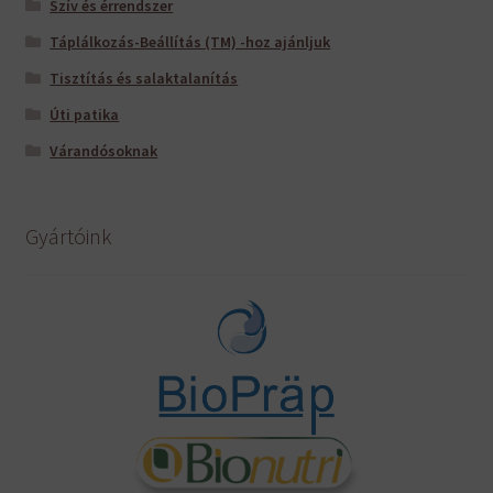
Szív és érrendszer
Táplálkozás-Beállítás (TM) -hoz ajánljuk
Tisztítás és salaktalanítás
Úti patika
Várandósoknak
Gyártóink