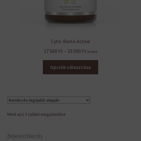
Cyto-Biotic Active
Ártartomány:
17 500
Ft
–
33 500
Ft
bruttó
17
Ennek
500 Ft
Opciók választása
a
-
terméknek
33
több
500 Ft
variációja
van.
A
Sorted
Mind a(z) 3 találat megjelenítve
változatok
by
a
latest
termékoldalon
Bejelentkezés