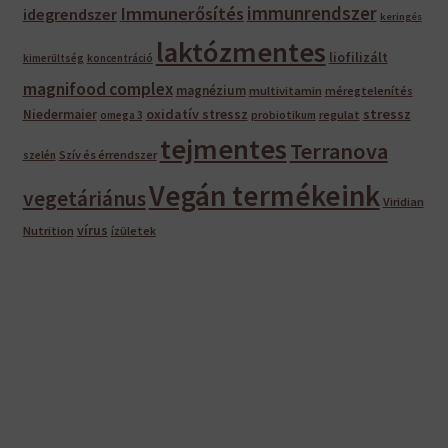
immunrendszer
Immunerősítés
idegrendszer
keringés
laktózmentes
liofilizált
kimerültség
koncentráció
magnifood complex
magnézium
multivitamin
méregtelenítés
oxidatív stressz
stressz
Niedermaier
regulat
omega 3
probiotikum
tejmentes
Terranova
Szív és érrendszer
szelén
Vegán termékeink
vegetáriánus
Viridian
vírus
Nutrition
ízületek