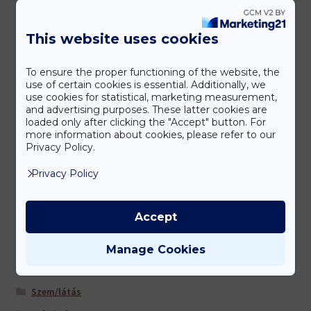
Gyerekeknek
This website uses cookies
Időseknek
Immunerősítés
To ensure the proper functioning of the website, the
use of certain cookies is essential. Additionally, we
Koleszterin- és triglicerid szint
use cookies for statistical, marketing measurement,
Könyvek
and advertising purposes. These latter cookies are
loaded only after clicking the "Accept" button. For
Kozmetikumok
more information about cookies, please refer to our
Privacy Policy.
Légút/tüdő
Privacy Policy
Lézer eszközök
Máj és epe
Accept
Multivitaminok/ ásványi anyagok
Nőknek
Manage Cookies
Sportolóknak
Szem/látás