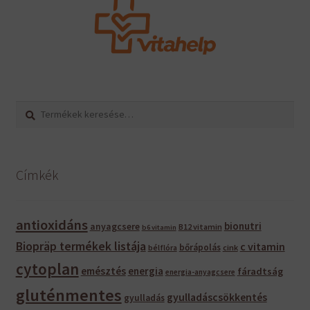
Keresés
Keresés
a
következőre:
Címkék
antioxidáns
bionutri
anyagcsere
B12 vitamin
b6 vitamin
Biopräp termékek listája
c vitamin
bőrápolás
bélflóra
cink
cytoplan
emésztés
energia
fáradtság
energia-anyagcsere
gluténmentes
gyulladáscsökkentés
gyulladás