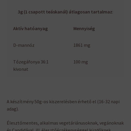
3g (1 csapott teáskanál) átlagosan tartalmaz
:
Aktív hatóanyag
Mennyiség
D-mannóz
1861 mg
Tőzegáfonya 36:1
100 mg
kivonat
A készítmény 50g-os kiszerelésben érhető el (16-32 napi
adag).
Élesztőmentes, alkalmas vegetáriánusoknak, vegánoknak
és Candidával, ill. élesztőérzékenységgel küzdőknek.