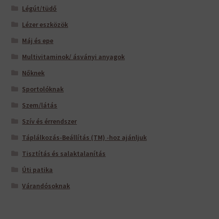
Légút/tüdő
Lézer eszközök
Máj és epe
Multivitaminok/ ásványi anyagok
Nőknek
Sportolóknak
Szem/látás
Szív és érrendszer
Táplálkozás-Beállítás (TM) -hoz ajánljuk
Tisztítás és salaktalanítás
Úti patika
Várandósoknak