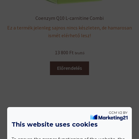
Coenzym Q10 L-carnitine Combi
Ez a termék jelenleg sajnos nincs készleten, de hamarosan
ismét elérhető lesz!
13 800
Ft
bruttó
Előrendelés
This website uses cookies