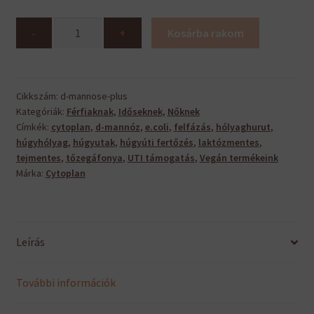
D-
-
+
Kosárba rakom
Mannose
(Mannóz)
Plus
mennyiség
Cikkszám:
d-mannose-plus
Kategóriák:
Férfiaknak
,
Időseknek
,
Nőknek
Címkék:
cytoplan
,
d-mannóz
,
e.coli
,
felfázás
,
hólyaghurut
,
húgyhólyag
,
húgyutak
,
húgyúti fertőzés
,
laktózmentes
,
tejmentes
,
tőzegáfonya
,
UTI támogatás
,
Vegán termékeink
Márka:
Cytoplan
Leírás
További információk