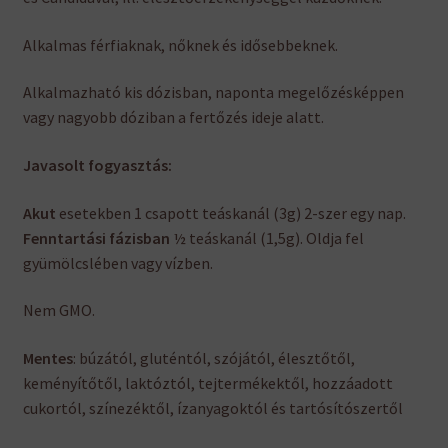
Alkalmas férfiaknak, nőknek és idősebbeknek.
Alkalmazható kis dózisban, naponta megelőzésképpen
vagy nagyobb dóziban a fertőzés ideje alatt.
Javasolt fogyasztás:
Akut
esetekben 1 csapott teáskanál (3g) 2-szer egy nap.
Fenntartási fázisban
½ teáskanál (1,5g). Oldja fel
gyümölcslében vagy vízben.
Nem GMO.
Mentes
: búzától, gluténtól, szójától, élesztőtől,
keményítőtől, laktóztól, tejtermékektől, hozzáadott
cukortól, színezéktől, ízanyagoktól és tartósítószertől