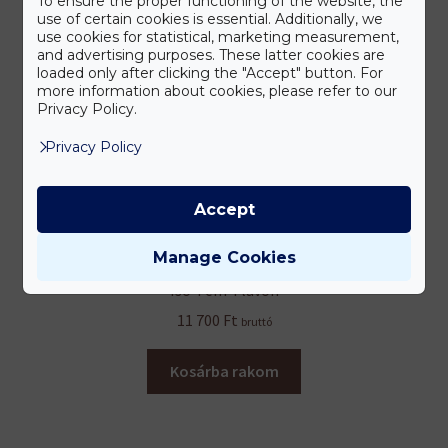
To ensure the proper functioning of the website, the
use of certain cookies is essential. Additionally, we
use cookies for statistical, marketing measurement,
and advertising purposes. These latter cookies are
loaded only after clicking the "Accept" button. For
more information about cookies, please refer to our
Privacy Policy.
Privacy Policy
Accept
Manage Cookies
Iso-Fem-Flavon
11 700
Ft
bruttó
Kosárba rakom