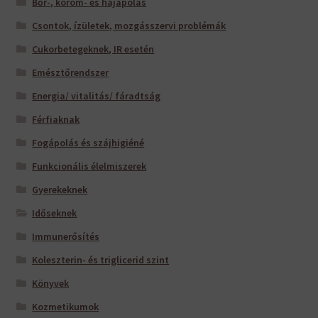
Bőr-, köröm- és hajápolás
Csontok, ízületek, mozgásszervi problémák
Cukorbetegeknek, IR esetén
Emésztőrendszer
Energia/ vitalitás/ fáradtság
Férfiaknak
Fogápolás és szájhigiéné
Funkcionális élelmiszerek
Gyerekeknek
Időseknek
Immunerősítés
Koleszterin- és triglicerid szint
Könyvek
Kozmetikumok