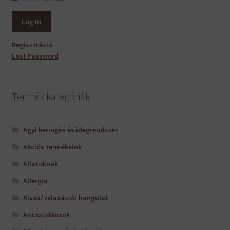
Regisztráció
Lost Password
Termék kategóriák
Agyi keringés és idegrendszer
Akciós termékeink
Állatoknak
Allergia
Alvás/ relaxáció/ hangulat
Antioxidánsok