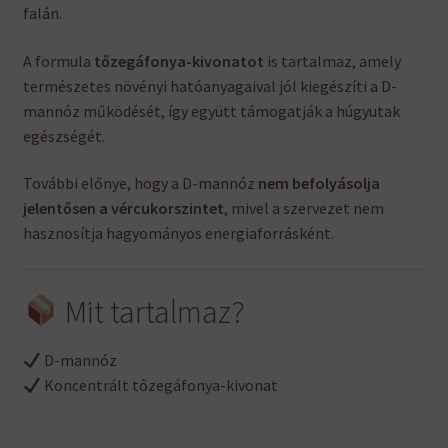
falán.
A formula
tőzegáfonya-kivonatot
is tartalmaz, amely
természetes növényi hatóanyagaival jól kiegészíti a D-
mannóz működését, így együtt támogatják a húgyutak
egészségét.
További előnye, hogy a D-mannóz
nem befolyásolja
jelentősen a vércukorszintet
, mivel a szervezet nem
hasznosítja hagyományos energiaforrásként.
Mit tartalmaz?
D-mannóz
Koncentrált tőzegáfonya-kivonat