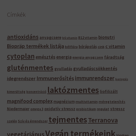
Címkék
antioxidáns
bionutri
anyagcsere
B12 vitamin
b6 vitamin
Biopräp termékek listája
c vitamin
bőrápolás
bélflóra
cink
cytoplan
emésztés
energia
fáradtság
energia-anyagcsere
gluténmentes
gyulladáscsökkentés
gyulladás
immunrendszer
Immunerősítés
idegrendszer
keringés
laktózmentes
liofilizált
kimerültség
koncentráció
magnifood complex
magnézium
multivitamin
méregtelenítés
oxidatív stressz
stressz
Niedermaier
regulat
omega 3
probiotikum
tejmentes
Terranova
Szív és érrendszer
szelén
Vegán termékeink
vegetáriánus
Viridian