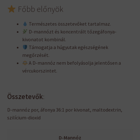
Főbb előnyök
Természetes összetevőket tartalmaz.
D-mannózt és koncentrált tőzegáfonya-
kivonatot kombinál.
Támogatja a húgyutak egészségének
megőrzését.
A D-mannóz nem befolyásolja jelentősen a
vércukorszintet.
Összetevők
:
D-mannóz por, áfonya 36:1 por kivonat, maltodextrin,
szilícium-dioxid
D-Mannóz