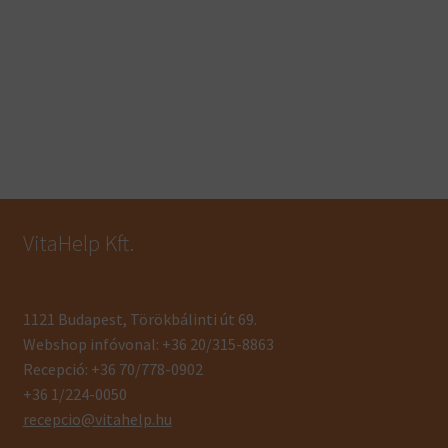
VitaHelp Kft.
1121 Budapest, Törökbálinti út 69.
Webshop infóvonal: +36 20/315-8863
Recepció: +36 70/778-0902
+36 1/224-0050
recepcio@vitahelp.hu