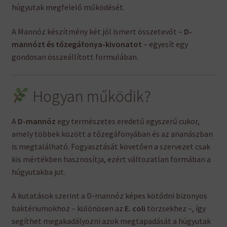
húgyutak megfelelő működését.
A Mannóz készítmény két jól ismert összetevőt –
D-
mannózt és tőzegáfonya-kivonatot
– egyesít egy
gondosan összeállított formulában.
Hogyan működik?
A
D-mannóz
egy természetes eredetű egyszerű cukor,
amely többek között a tőzegáfonyában és az ananászban
is megtalálható. Fogyasztását követően a szervezet csak
kis mértékben hasznosítja, ezért változatlan formában a
húgyutakba jut.
A kutatások szerint a D-mannóz képes kötődni bizonyos
baktériumokhoz – különösen az
E. coli
törzsekhez –, így
segíthet megakadályozni azok megtapadását a húgyutak