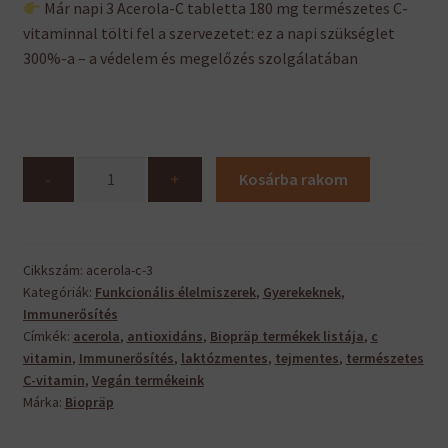
Már napi 3 Acerola-C tabletta 180 mg természetes C-
vitaminnal tölti fel a szervezetet: ez a napi szükséglet
300%-a – a védelem és megelőzés szolgálatában
Acerola-
-
+
Kosárba rakom
C
-
acerola
gyümölcsöt
Cikkszám:
acerola-c-3
Kategóriák:
Funkcionális élelmiszerek
,
Gyerekeknek
,
tartalmazó
Immunerősítés
szopogatótabletta
Címkék:
acerola
,
antioxidáns
,
Biopräp termékek listája
,
c
mennyiség
vitamin
,
Immunerősítés
,
laktózmentes
,
tejmentes
,
természetes
C-vitamin
,
Vegán termékeink
Márka:
Biopräp