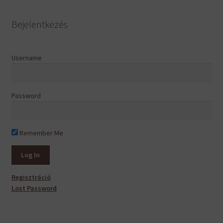
van.
A
Bejelentkezés
változatok
a
termékoldalon
Username
választhatók
ki
Password
Remember Me
Regisztráció
Lost Password