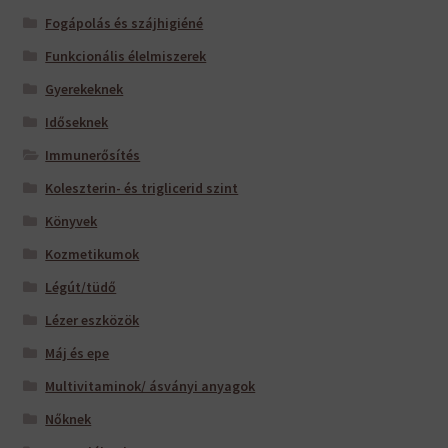
Fogápolás és szájhigiéné
Funkcionális élelmiszerek
Gyerekeknek
Időseknek
Immunerősítés
Koleszterin- és triglicerid szint
Könyvek
Kozmetikumok
Légút/tüdő
Lézer eszközök
Máj és epe
Multivitaminok/ ásványi anyagok
Nőknek