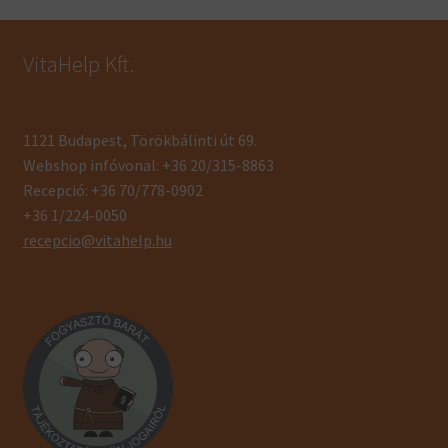
VitaHelp Kft.
1121 Budapest, Törökbálinti út 69.
Webshop infóvonal: +36 20/315-8863
Recepció: +36 70/778-0902
+36 1/224-0050
recepcio@vitahelp.hu