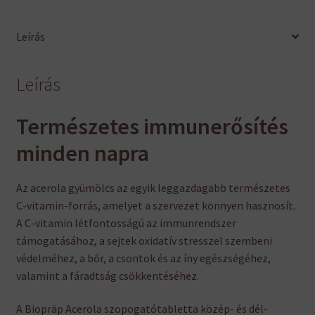
Leírás
Leírás
Természetes immunerősítés
minden napra
Az acerola gyümölcs az egyik leggazdagabb természetes
C-vitamin-forrás, amelyet a szervezet könnyen hasznosít.
A C-vitamin létfontosságú az immunrendszer
támogatásához, a sejtek oxidatív stresszel szembeni
védelméhez, a bőr, a csontok és az íny egészségéhez,
valamint a fáradtság csökkentéséhez.
A Biopräp Acerola szopogatótabletta közép- és dél-