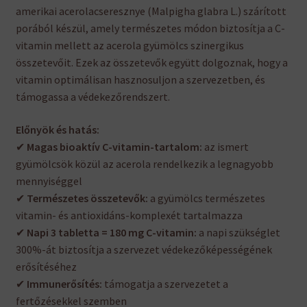
amerikai acerolacseresznye (Malpigha glabra L.) szárított
porából készül, amely természetes módon biztosítja a C-
vitamin mellett az acerola gyümölcs szinergikus
összetevőit. Ezek az összetevők együtt dolgoznak, hogy a
vitamin optimálisan hasznosuljon a szervezetben, és
támogassa a védekezőrendszert.
Előnyök és hatás:
✔
Magas bioaktív C-vitamin-tartalom:
az ismert
gyümölcsök közül az acerola rendelkezik a legnagyobb
mennyiséggel
✔
Természetes összetevők:
a gyümölcs természetes
vitamin- és antioxidáns-komplexét tartalmazza
✔
Napi 3 tabletta = 180 mg C-vitamin:
a napi szükséglet
300%-át biztosítja a szervezet védekezőképességének
erősítéséhez
✔
Immunerősítés:
támogatja a szervezetet a
fertőzésekkel szemben