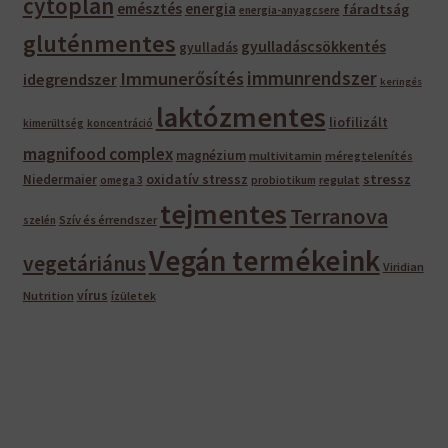
cytoplan
emésztés
energia
fáradtság
energia-anyagcsere
gluténmentes
gyulladáscsökkentés
gyulladás
immunrendszer
Immunerősítés
idegrendszer
keringés
laktózmentes
liofilizált
kimerültség
koncentráció
magnifood complex
magnézium
multivitamin
méregtelenítés
oxidatív stressz
stressz
Niedermaier
regulat
omega 3
probiotikum
tejmentes
Terranova
Szív és érrendszer
szelén
Vegán termékeink
vegetáriánus
Viridian
vírus
Nutrition
ízületek