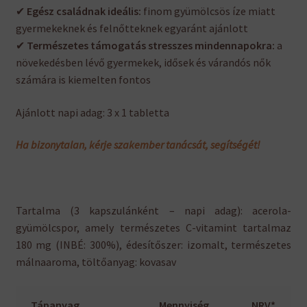
✔
Egész családnak ideális:
finom gyümölcsös íze miatt
gyermekeknek és felnőtteknek egyaránt ajánlott
✔
Természetes támogatás stresszes mindennapokra:
a
növekedésben lévő gyermekek, idősek és várandós nők
számára is kiemelten fontos
Ajánlott napi adag: 3 x 1 tabletta
Ha bizonytalan, kérje szakember tanácsát, segítségét!
Tartalma (3 kapszulánként – napi adag): acerola-
gyümölcspor, amely természetes C-vitamint tartalmaz
180 mg (INBÉ: 300%), édesítőszer: izomalt, természetes
málnaaroma, töltőanyag: kovasav
Tápanyag
Mennyiség
NRV*