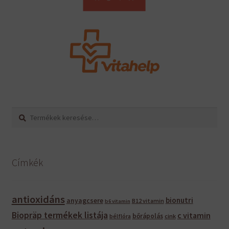
Keresés
Keresés
a
következőre:
Címkék
antioxidáns
bionutri
anyagcsere
B12 vitamin
b6 vitamin
Biopräp termékek listája
c vitamin
bőrápolás
bélflóra
cink