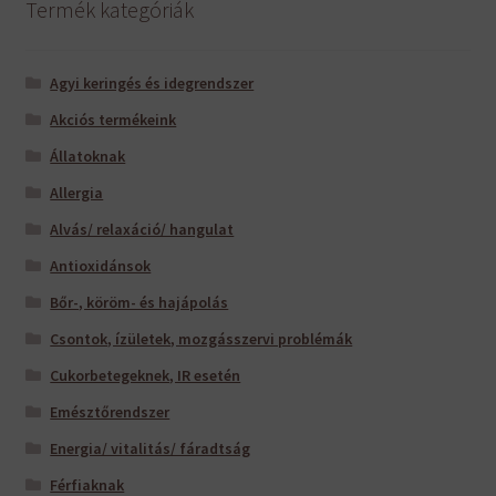
Termék kategóriák
Agyi keringés és idegrendszer
Akciós termékeink
Állatoknak
Allergia
Alvás/ relaxáció/ hangulat
Antioxidánsok
Bőr-, köröm- és hajápolás
Csontok, ízületek, mozgásszervi problémák
Cukorbetegeknek, IR esetén
Emésztőrendszer
Energia/ vitalitás/ fáradtság
Férfiaknak