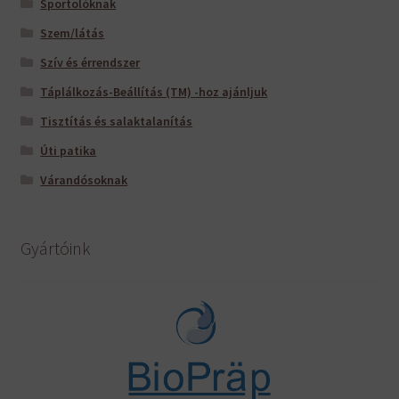
Sportolóknak
Szem/látás
Szív és érrendszer
Táplálkozás-Beállítás (TM) -hoz ajánljuk
Tisztítás és salaktalanítás
Úti patika
Várandósoknak
Gyártóink