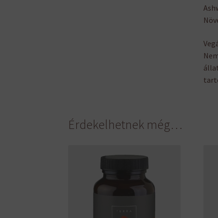
Ash
Növé
Veg
Nem 
álla
tart
Érdekelhetnek még…