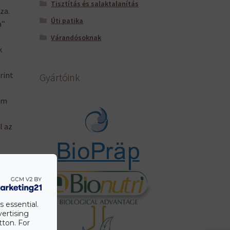
Tisztítás és salaktalanítás
za.
Úti patika
a”
Várandósoknak
k
rint
Gyártóink
um
l az
. Az
s essential.
vertising
A
tton. For
et