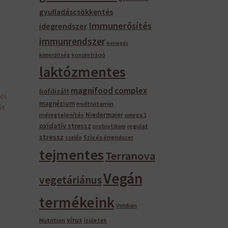
gyulladáscsökkentés
Immunerősítés
idegrendszer
immunrendszer
keringés
kimerültség
koncentráció
laktózmentes
magnifood complex
liofilizált
ncs
magnézium
multivitamin
ét
Niedermaier
méregtelenítés
omega 3
oxidatív stressz
regulat
probiotikum
stressz
Szív és érrendszer
szelén
tejmentes
Terranova
Vegán
vegetáriánus
termékeink
Viridian
vírus
Nutrition
ízületek