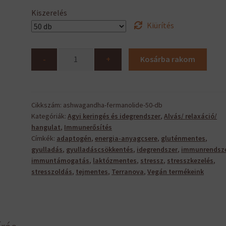
Kiszerelés
Kiürítés
Ashwagandha
-
+
Kosárba rakom
Fermanolide™
mennyiség
Cikkszám:
ashwagandha-fermanolide-50-db
Kategóriák:
Agyi keringés és idegrendszer
,
Alvás/ relaxáció/
hangulat
,
Immunerősítés
Címkék:
adaptogén
,
energia-anyagcsere
,
gluténmentes
,
gyulladás
,
gyulladáscsökkentés
,
idegrendszer
,
immunrendsz
immuntámogatás
,
laktózmentes
,
stressz
,
stresszkezelés
,
stresszoldás
,
tejmentes
,
Terranova
,
Vegán termékeink