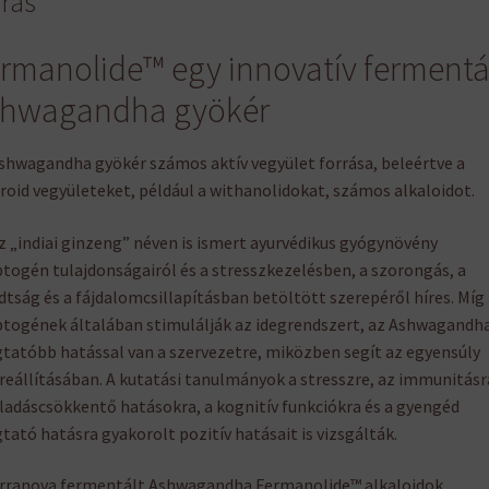
írás
rmanolide™ egy innovatív fermentá
shwagandha gyökér
shwagandha gyökér számos aktív vegyület forrása, beleértve a
roid vegyületeket, például a withanolidokat, számos alkaloidot.
z „indiai ginzeng” néven is ismert ayurvédikus gyógynövény
togén tulajdonságairól és a stresszkezelésben, a szorongás, a
dtság és a fájdalomcsillapításban betöltött szerepéről híres. Míg
togének általában stimulálják az idegrendszert, az Ashwagandh
tatóbb hatással van a szervezetre, miközben segít az egyensúly
reállításában. A kutatási tanulmányok a stresszre, az immunitásra
ladáscsökkentő hatásokra, a kognitív funkciókra és a gyengéd
tató hatásra gyakorolt ​​pozitív hatásait is vizsgálták.
rranova fermentált Ashwagandha Fermanolide™ alkaloidok,