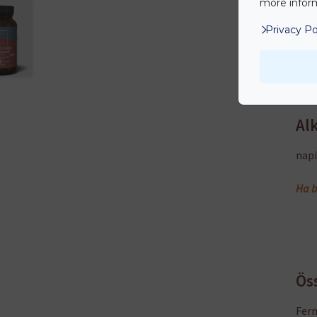
more inform
bizt
Privacy Po
akti
Alk
napi
Ha b
Ös
Fer