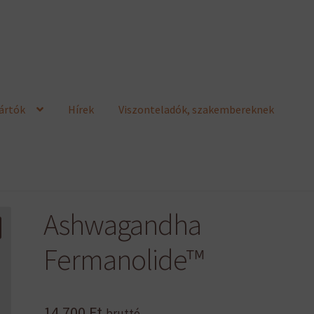
ártók
Hírek
Viszonteladók, szakembereknek
Ashwagandha
Fermanolide™
14 700
Ft
bruttó