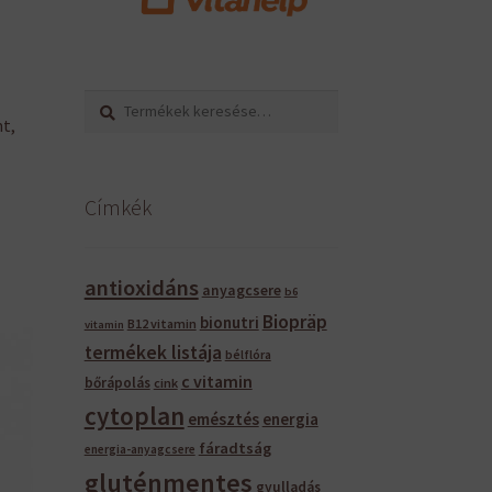
Keresés
Keresés
t,
a
következőre:
Címkék
antioxidáns
anyagcsere
b6
Biopräp
bionutri
B12 vitamin
vitamin
termékek listája
bélflóra
c vitamin
bőrápolás
cink
cytoplan
emésztés
energia
fáradtság
energia-anyagcsere
gluténmentes
gyulladás