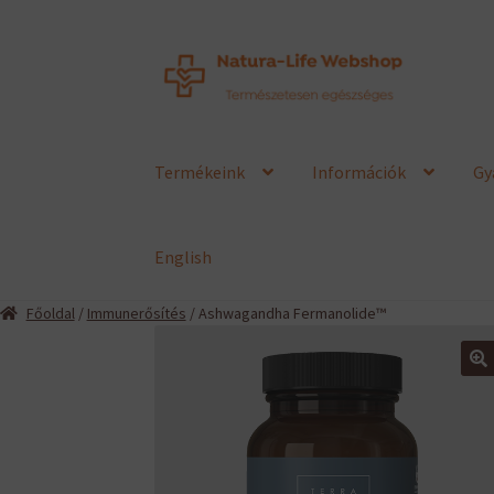
Ugrás
Kilépés
a
a
navigációhoz
tartalomba
Termékeink
Információk
Gy
English
Főoldal
/
Immunerősítés
/ Ashwagandha Fermanolide™