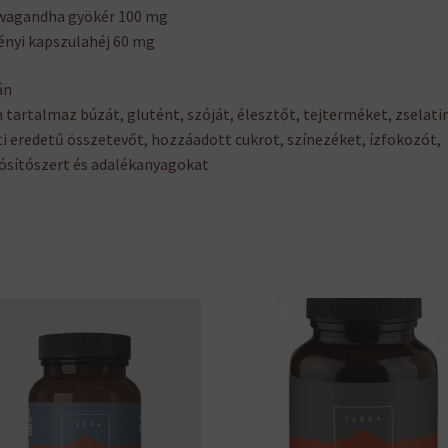
wagandha gyökér 100 mg
nyi kapszulahéj 60 mg
án
tartalmaz búzát, glutént, szóját, élesztőt, tejterméket, zselatin
ti eredetű összetevőt, hozzáadott cukrot, színezéket, ízfokozót,
ósítószert és adalékanyagokat