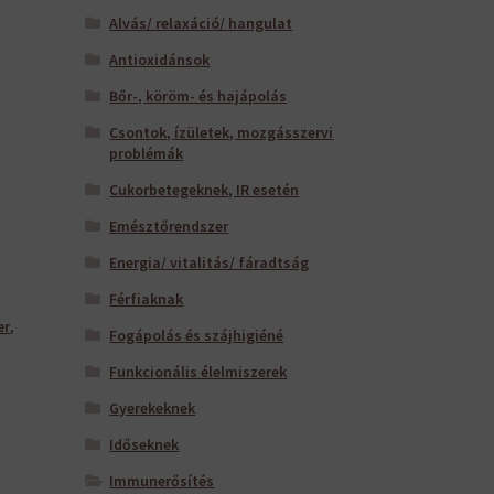
Alvás/ relaxáció/ hangulat
Antioxidánsok
Bőr-, köröm- és hajápolás
Csontok, ízületek, mozgásszervi
problémák
Cukorbetegeknek, IR esetén
Emésztőrendszer
Energia/ vitalitás/ fáradtság
Férfiaknak
er
,
Fogápolás és szájhigiéné
Funkcionális élelmiszerek
Gyerekeknek
Időseknek
Immunerősítés