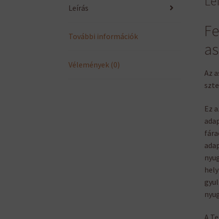
Le
Leírás
Fe
További információk
a
Vélemények (0)
Az a
szte
Ez a
adap
fára
adap
nyug
hely
gyul
nyug
A Te