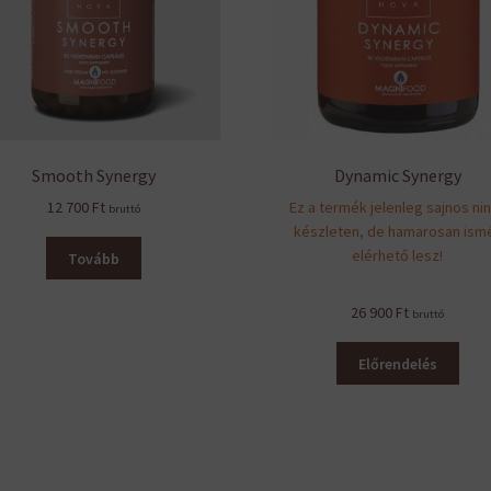
Smooth Synergy
Dynamic Synergy
12 700
Ft
Ez a termék jelenleg sajnos ni
bruttó
készleten, de hamarosan ism
elérhető lesz!
Tovább
26 900
Ft
bruttó
Előrendelés