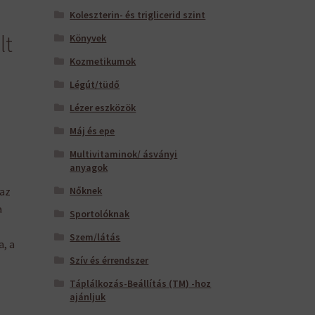
Koleszterin- és triglicerid szint
lt
Könyvek
Kozmetikumok
Légút/tüdő
Lézer eszközök
Máj és epe
Multivitaminok/ ásványi
anyagok
 az
Nőknek
a
Sportolóknak
Szem/látás
, a
Szív és érrendszer
Táplálkozás-Beállítás (TM) -hoz
ajánljuk