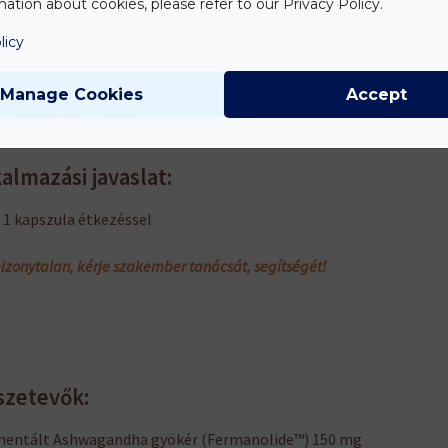
ation about cookies, please refer to our Privacy Policy.
osít az idegrendszernek és biztosítja a funkcionális élettani
licy
vitást.
Manage Cookies
Accept
almazási javaslat:
 1 kapszula étkezéssel
izonytalan, kérje szakember tanácsát, segítségét!
szetevők:
mentált Ashwagandha gyökér (Fermanolide™) 150 mg