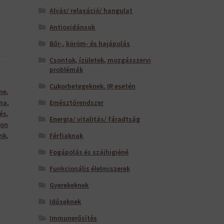
Alvás/ relaxáció/ hangulat
Antioxidánsok
Bőr-, köröm- és hajápolás
Csontok, ízületek, mozgásszervi
problémák
Cukorbetegeknek, IR esetén
ne
,
Emésztőrendszer
ma
,
és
,
Energia/ vitalitás/ fáradtság
gon
Férfiaknak
nk
,
Fogápolás és szájhigiéné
Funkcionális élelmiszerek
Gyerekeknek
Időseknek
Immunerősítés