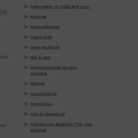
Koleszterin- és triglicerid szint
ex
Könyvek
Kozmetikumok
Légút/tüdő
s
Lézer eszközök
stek
Máj és epe
Multivitaminok/ ásványi
anyagok
Nőknek
Sportolóknak
Szem/látás
Szív és érrendszer
a
Táplálkozás-Beállítás (TM) -hoz
len.
ajánljuk