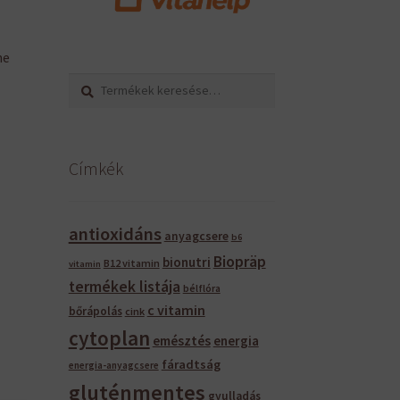
ne
Keresés
Keresés
a
következőre:
Címkék
antioxidáns
anyagcsere
b6
Biopräp
bionutri
B12 vitamin
vitamin
termékek listája
bélflóra
c vitamin
bőrápolás
cink
cytoplan
emésztés
energia
fáradtság
energia-anyagcsere
gluténmentes
gyulladás