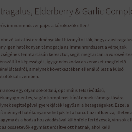
tragalus, Elderberry & Garlic Compl
rős immunrendszer pajzs a kórokozók ellen!
nböző kutatási eredményekkel bizonyították, hogy az astragalu
ny igen hatékonyan támogatja az immunrendszert a vérsejtek
zségének fenntartásán keresztül, segít megtartani a vörösvérte
énszállító képességét, így gondoskodva a szervezet megfelelő
énellátásáról, amelynek következtében ellenálló lesz a külső
atolókkal szemben.
rranova egy olyan sokoldalú, optimális felszívódású,
ékanyagmentes, vegán komplexet kínál ennek támogatására,
ynek segítségével gyerekjáték legyőzni a betegségeket. Ezzel a
ítménnyel hatékonyan vehetjük fel a harcot az influenza, illetve 
agyma és a bodza hozzáadásával különféle fertőzések, vírusok el
 az összetevők egymást erősítve ott hatnak, ahol kell!