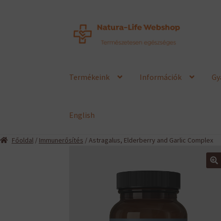
Ugrás
Kilépés
a
a
navigációhoz
tartalomba
Termékeink
Információk
Gy
English
Főoldal
/
Immunerősítés
/ Astragalus, Elderberry and Garlic Complex