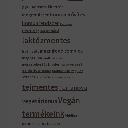
gyulladáscsökkentés
Immunerősítés
idegrendszer
immunrendszer
keringés
kimerültség
koncentráció
laktózmentes
magnifood complex
liofilizált
magnézium
multivitamin
Niedermaier
méregtelenítés
omega 3
oxidatív stressz
regulat
probiotikum
stressz
Szív és érrendszer
szelén
tejmentes
Terranova
Vegán
vegetáriánus
termékeink
Viridian
vírus
Nutrition
ízületek