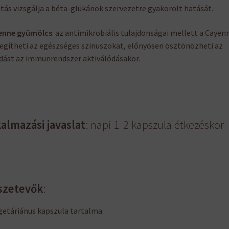
tás vizsgálja a béta-glükánok szervezetre gyakorolt hatását.
enne gyümölcs
: az antimikrobiális tulajdonságai mellett a Cayen
egítheti az egészséges szinuszokat, előnyösen ösztönözheti az
dást az immunrendszer aktiválódásakor.
almazási javaslat
: napi 1-2 kapszula étkezéskor
szetevők
:
getáriánus kapszula tartalma: