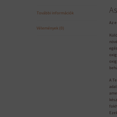
As
További információk
Az e
Vélemények (0)
Külö
növé
egés
oxig
oxig
beh
A Te
adal
amel
kész
fokh
Ezek