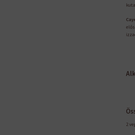
kuta
Cay
elős
izza
Alk
Ös
2 ve