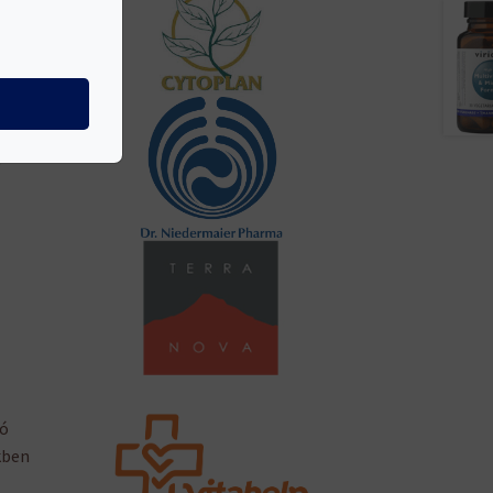
inak
-
ó
kben