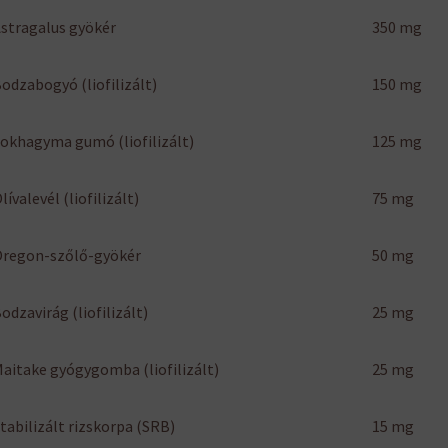
stragalus gyökér
350 mg
odzabogyó (liofilizált)
150 mg
okhagyma gumó (liofilizált)
125 mg
lívalevél (liofilizált)
75 mg
Oregon-szőlő-gyökér
50 mg
odzavirág (liofilizált)
25 mg
aitake gyógygomba (liofilizált)
25 mg
tabilizált rizskorpa (SRB)
15 mg