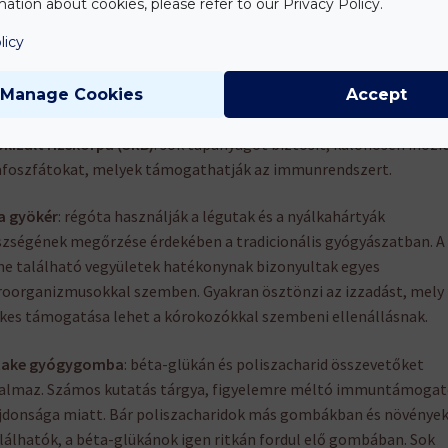
ation about cookies, please refer to our Privacy Policy.
zavirág
: flavonoidjai és fenolos savai támogatják a szervezet
licy
dését megfázás idején. A bodzavirág segíthet a hörgők váladéka
lasztásában és az izzadásban, mely így segíthet a vírus
Manage Cookies
Accept
volításának felgyorsításában.
ilizált rizskorpa (SRB)
: sok tápanyagot biztosít, különösen inozit
foszfátokat, melyek támogathatják az immunrendszert.
a gyökér
: régóta használják a légutak és a nyálkahártyák
zségének megőrzése érdekében a tradicionális gyógyászatban. A
e található vegyületek hatékonynak bizonyultak egyes
oorganizmusokkal szemben. Gyakran ösztönzi az izzadást, mely
kes támogatása lehet a kórokozókkal szembeni ellenállásnak.
take gyógygomba
: béta-glükán és poliszacharid összevetőket
almaz. Számos kutatás tárgya, figyelemre méltó immuntámogat
jdonsága miatt. Bár poliszacharidok más gombákban és növénye
alálhatók, a béta-glükánok igen ritkán fordul elő gombában. Sok