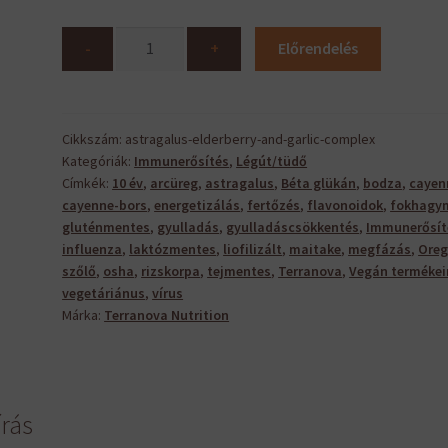
Astragalus,
-
+
Előrendelés
Elderberry
and
Garlic
Complex
Cikkszám:
astragalus-elderberry-and-garlic-complex
Kategóriák:
Immunerősítés
,
Légút/tüdő
mennyiség
Címkék:
10 év
,
arcüreg
,
astragalus
,
Béta glükán
,
bodza
,
cayen
cayenne-bors
,
energetizálás
,
fertőzés
,
flavonoidok
,
fokhagy
gluténmentes
,
gyulladás
,
gyulladáscsökkentés
,
Immunerősít
influenza
,
laktózmentes
,
liofilizált
,
maitake
,
megfázás
,
Ore
szőlő
,
osha
,
rizskorpa
,
tejmentes
,
Terranova
,
Vegán termékei
vegetáriánus
,
vírus
Márka:
Terranova Nutrition
írás