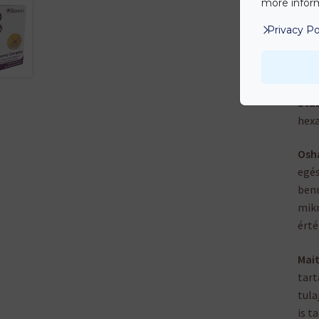
more inform
Bod
Privacy Po
műkö
kivá
eltá
Stab
hexa
Osh
egés
benn
mikr
érté
Mai
tart
tula
is t