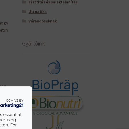
Tisztítás és salaktalanítás
Úti patika
Várandósoknak
hogy
eron
Gyártóink
ben,
yes
s essential.
vertising
tton. For