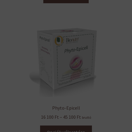
Phyto-Epicell
Ártartomány:
16 100
Ft
–
45 100
Ft
bruttó
16
Ennek
100 Ft
Opciók választása