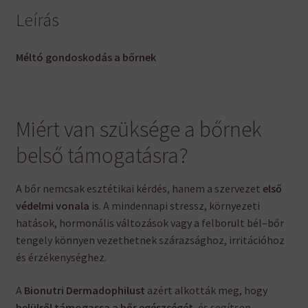
Leírás
Méltó gondoskodás a bőrnek
Miért van szüksége a bőrnek
belső támogatásra?
A bőr nemcsak esztétikai kérdés, hanem a szervezet
első
védelmi vonala
is. A mindennapi stressz, környezeti
hatások, hormonális változások vagy a felborult bél–bőr
tengely könnyen vezethetnek szárazsághoz, irritációhoz
és érzékenységhez.
A
Bionutri Dermadophilust
azért alkották meg, hogy
belülről támogassa a bőr egészségét
, és segítsen