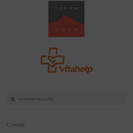
Keresés
Keresés
a
következőre:
Címkék