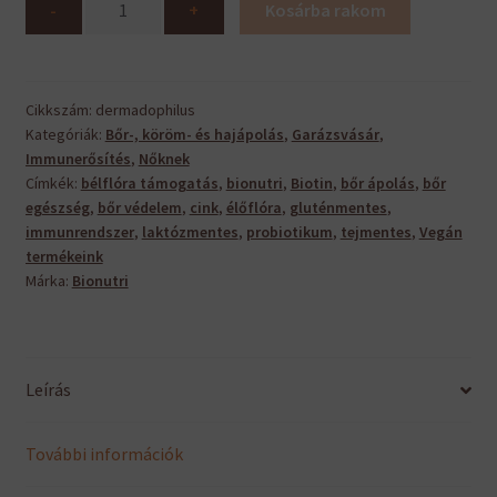
-
+
Kosárba rakom
mennyiség
Cikkszám:
dermadophilus
Kategóriák:
Bőr-, köröm- és hajápolás
,
Garázsvásár
,
Immunerősítés
,
Nőknek
Címkék:
bélflóra támogatás
,
bionutri
,
Biotin
,
bőr ápolás
,
bőr
egészség
,
bőr védelem
,
cink
,
élőflóra
,
gluténmentes
,
immunrendszer
,
laktózmentes
,
probiotikum
,
tejmentes
,
Vegán
termékeink
Márka:
Bionutri
Leírás
További információk