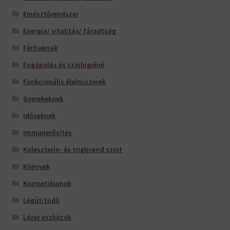
Emésztőrendszer
Energia/ vitalitás/ fáradtság
Férfiaknak
Fogápolás és szájhigiéné
Funkcionális élelmiszerek
Gyerekeknek
Időseknek
Immunerősítés
Koleszterin- és triglicerid szint
Könyvek
Kozmetikumok
Légút/tüdő
Lézer eszközök