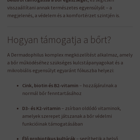
visszaállítani annak természetes egyensúlyát – a
megjelenés, a védelem és a komfortérzet szintjén is.
Hogyan támogatja a bőrt?
A Dermadophilus komplex megközelítést alkalmaz, amely
a bőr működéséhez szükséges kulcstápanyagokat és a
mikrobiális egyensúlyt egyaránt fókuszba helyezi:
Cink, biotin és B2-vitamin
– hozzájárulnak a
normál bőr fenntartásához
D3- és K2-vitamin
– zsírban oldódó vitaminok,
amelyek szerepet játszanak a bőr védelmi
funkcióinak támogatásában
Élő probiotikus kultúrák
– segíthetik a belső