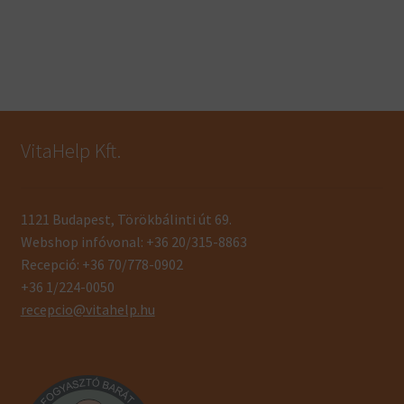
VitaHelp Kft.
1121 Budapest, Törökbálinti út 69.
Webshop infóvonal: +36 20/315-8863
Recepció: +36 70/778-0902
+36 1/224-0050
recepcio@vitahelp.hu