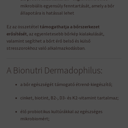
mikrobiális egyensúly fenntartását, amely a bőr
állapotára is hatással lehet
Ez az összetétel
támogathatja a bőrszerkezet
erősítését
, az egyenletesebb bőrkép kialakulását,
valamint segíthet a bőrt érő belső és külső
stresszorokhoz való alkalmazkodásban.
A Bionutri Dermadophilus:
a bőr egészségét támogató étrend-kiegészítő;
cinket, biotint, B2-, D3- és K2-vitamint tartalmaz;
élő probiotikus kultúrákkal az egészséges
mikrobiomért;