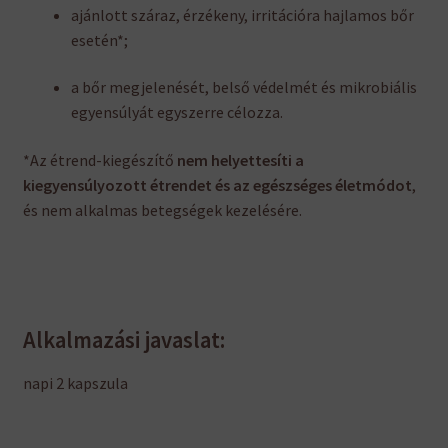
ajánlott száraz, érzékeny, irritációra hajlamos bőr
esetén*;
a bőr megjelenését, belső védelmét és mikrobiális
egyensúlyát egyszerre célozza.
*Az étrend-kiegészítő
nem helyettesíti a
kiegyensúlyozott étrendet és az egészséges életmódot
,
és nem alkalmas betegségek kezelésére.
Alkalmazási javaslat:
napi 2 kapszula