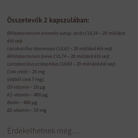
Összetevők 2 kapszulában:
Bifidobacterium animalis subsp. lactis CUL34
– 20 milliárd
élő sejt
Lacobacillus rhamnosus CUL63
– 20 milliárd élő sejt
Bifidobacterium breve CUL74
– 20 milliárd élő sejt
Lactobacillus acidophilus CUL60
– 20 milliárd élő sejt
Cink citrát
– 25 mg
(ebből cink 7 mg)
D3-vitamin
– 10 µg
K2-vitamin
– 400 µg
Biotin
– 400 µg
B2-vitamin
– 10 mg
Érdekelhetnek még…