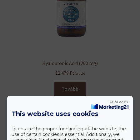
Hyalouronic Acid (200 mg)
12 479
Ft
bruttó
Tovább
This website uses cookies
To ensure the proper functioning of the website, the
use of certain cookies is essential. Additionally, we
use cookies for statistical, marketing measurement,