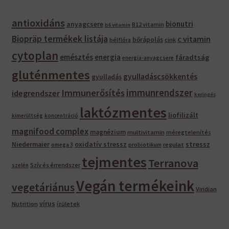
antioxidáns
bionutri
anyagcsere
B12 vitamin
b6 vitamin
Biopräp termékek listája
c vitamin
bőrápolás
bélflóra
cink
cytoplan
emésztés
energia
fáradtság
energia-anyagcsere
gluténmentes
gyulladáscsökkentés
gyulladás
immunrendszer
Immunerősítés
idegrendszer
keringés
laktózmentes
liofilizált
kimerültség
koncentráció
magnifood complex
magnézium
multivitamin
méregtelenítés
oxidatív stressz
stressz
Niedermaier
regulat
omega 3
probiotikum
tejmentes
Terranova
Szív és érrendszer
szelén
Vegán termékeink
vegetáriánus
Viridian
vírus
Nutrition
ízületek