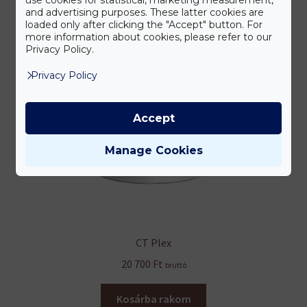
and advertising purposes. These latter cookies are
loaded only after clicking the "Accept" button. For
more information about cookies, please refer to our
Privacy Policy.
Privacy Policy
Accept
Manage Cookies
CT Plex
20 700
Ft
bruttó
Kosárba rakom