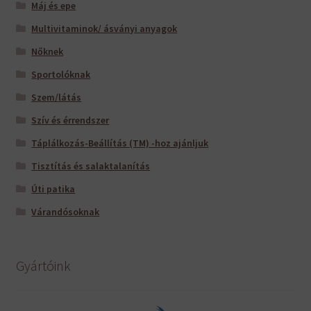
Máj és epe
Multivitaminok/ ásványi anyagok
Nőknek
Sportolóknak
Szem/látás
Szív és érrendszer
Táplálkozás-Beállítás (TM) -hoz ajánljuk
Tisztítás és salaktalanítás
Úti patika
Várandósoknak
Gyártóink