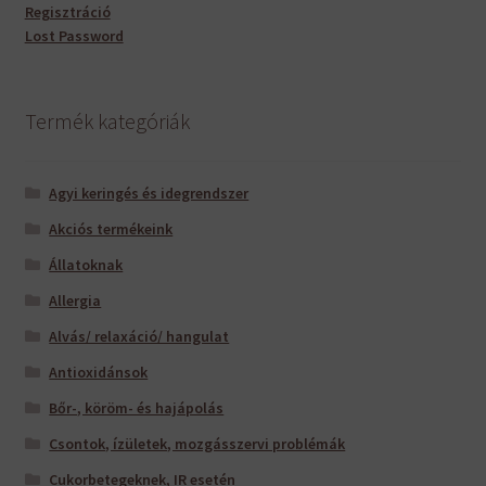
Regisztráció
Lost Password
Termék kategóriák
Agyi keringés és idegrendszer
Akciós termékeink
Állatoknak
Allergia
Alvás/ relaxáció/ hangulat
Antioxidánsok
Bőr-, köröm- és hajápolás
Csontok, ízületek, mozgásszervi problémák
Cukorbetegeknek, IR esetén