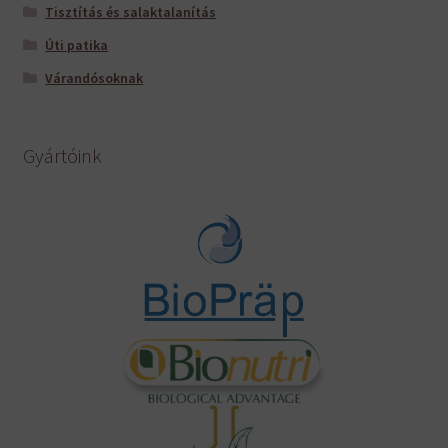
Tisztítás és salaktalanítás
Úti patika
Várandósoknak
Gyártóink