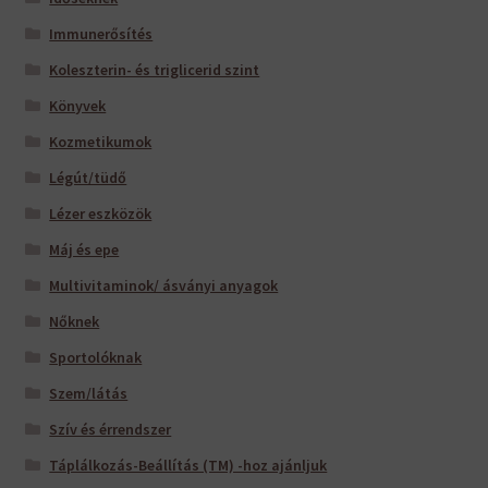
Immunerősítés
Koleszterin- és triglicerid szint
Könyvek
Kozmetikumok
Légút/tüdő
Lézer eszközök
Máj és epe
Multivitaminok/ ásványi anyagok
Nőknek
Sportolóknak
Szem/látás
Szív és érrendszer
Táplálkozás-Beállítás (TM) -hoz ajánljuk