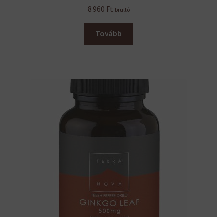
8 960
Ft
bruttó
Tovább