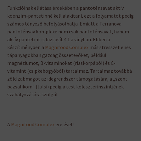
Funkcióinak ellátása érdekében a pantoténsavat aktív
koenzim-pantetinné kell alakítani, ezt a folyamatot pedig
számos tényező befolyásolhatja. Emiatt a Terranova
pantoténsav komplexe nem csak pantoténsavat, hanem
aktív pantetint is biztosít 4:1 arányban. Ebben a
készítményben a
Magnifood Complex
más stresszellenes
tápanyagokban gazdag összetevőket, például
magnéziumot, B-vitaminokat (rizskorpából) és C-
vitamint (csipkebogyóból) tartalmaz. Tartalmaz továbbá
zöld zabmagot az idegrendszer támogatására, a „szent
bazsalikom” (tulsi) pedig a test koleszterinszintjének
szabályozására szolgál.
A
Magnifood Complex
erejével!