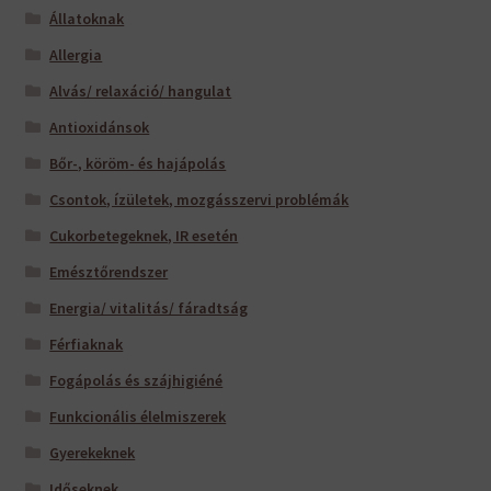
Állatoknak
Allergia
Alvás/ relaxáció/ hangulat
Antioxidánsok
Bőr-, köröm- és hajápolás
Csontok, ízületek, mozgásszervi problémák
Cukorbetegeknek, IR esetén
Emésztőrendszer
Energia/ vitalitás/ fáradtság
Férfiaknak
Fogápolás és szájhigiéné
Funkcionális élelmiszerek
Gyerekeknek
Időseknek