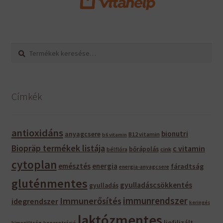
Keresés
Keresés
a
következőre:
Címkék
antioxidáns
bionutri
anyagcsere
B12 vitamin
b6 vitamin
Biopräp termékek listája
c vitamin
bőrápolás
bélflóra
cink
cytoplan
emésztés
energia
fáradtság
energia-anyagcsere
gluténmentes
gyulladáscsökkentés
gyulladás
immunrendszer
Immunerősítés
idegrendszer
keringés
laktózmentes
liofilizált
kimerültség
koncentráció