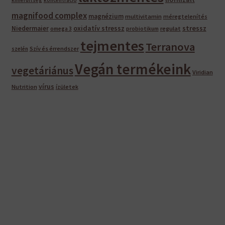
magnifood complex
magnézium
multivitamin
méregtelenítés
oxidatív stressz
stressz
Niedermaier
regulat
omega 3
probiotikum
tejmentes
Terranova
Szív és érrendszer
szelén
Vegán termékeink
vegetáriánus
Viridian
vírus
Nutrition
ízületek