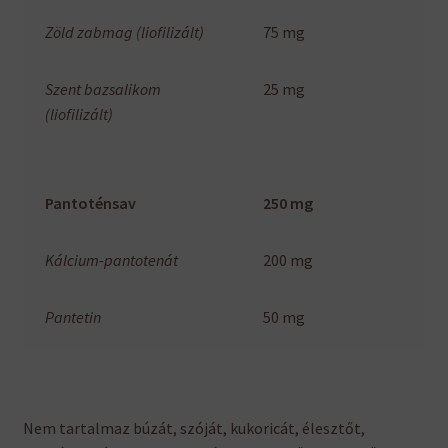
Zöld zabmag (liofilizált)
75 mg
Szent bazsalikom
25 mg
(liofilizált)
Pantoténsav
250 mg
Kálcium-pantotenát
200 mg
Pantetin
50 mg
Nem tartalmaz búzát, szóját, kukoricát, élesztőt,