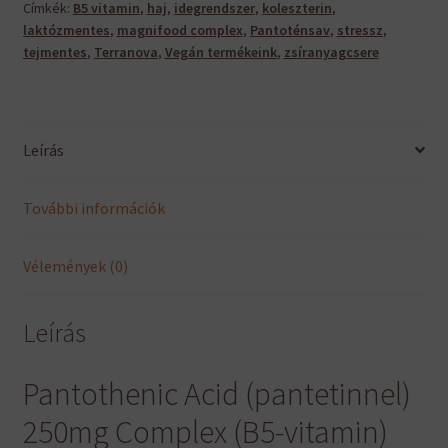
Címkék:
B5 vitamin
,
haj
,
idegrendszer
,
koleszterin
,
laktózmentes
,
magnifood complex
,
Pantoténsav
,
stressz
,
tejmentes
,
Terranova
,
Vegán termékeink
,
zsíranyagcsere
Leírás
További információk
Vélemények (0)
Leírás
Pantothenic Acid (pantetinnel)
250mg Complex (B5-vitamin)