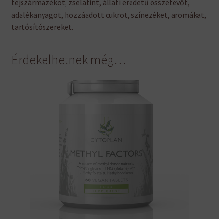
tejszármazékot, zselatint, állati eredetű összetevőt,
adalékanyagot, hozzáadott cukrot, színezéket, aromákat,
tartósítószereket.
Érdekelhetnek még…