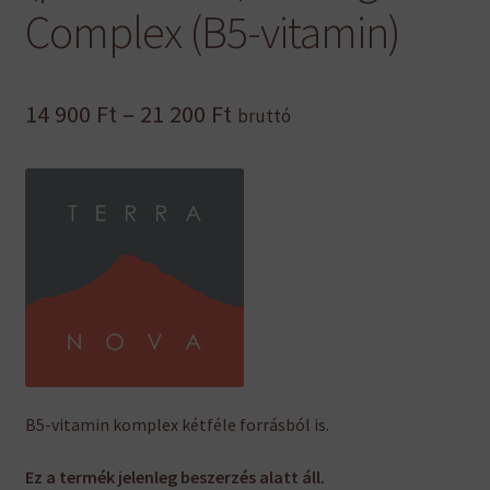
Complex (B5-vitamin)
Ártartomány:
14 900
Ft
–
21 200
Ft
bruttó
14
900 Ft
-
21
200 Ft
B5-vitamin komplex kétféle forrásból is.
Ez a termék jelenleg beszerzés alatt áll.