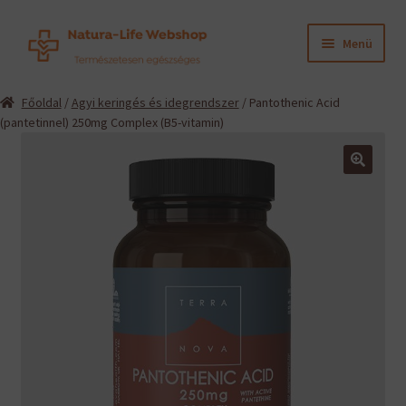
Ugrás
Kilépés
Menü
a
a
navigációhoz
tartalomba
Expand
Termékeink
Főoldal
/
Agyi keringés és idegrendszer
/ Pantothenic Acid
child
(pantetinnel) 250mg Complex (B5-vitamin)
menu
Expand
Információk
child
menu
Expand
🔍
Gyártók
child
menu
Hírek
Viszonteladók, szakembereknek
English