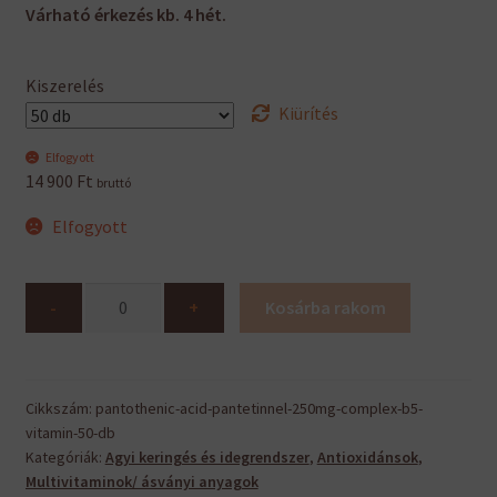
Várható érkezés kb. 4 hét.
Kiszerelés
Kiürítés
Elfogyott
14 900
Ft
bruttó
Elfogyott
Pantothenic
-
+
Kosárba rakom
Acid
(pantetinnel)
250mg
Complex
Cikkszám:
pantothenic-acid-pantetinnel-250mg-complex-b5-
vitamin-50-db
(B5-
Kategóriák:
Agyi keringés és idegrendszer
,
Antioxidánsok
,
vitamin)
Multivitaminok/ ásványi anyagok
mennyiség