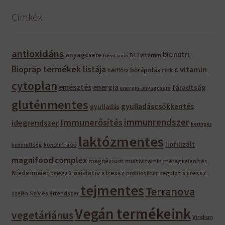
Címkék
antioxidáns
bionutri
anyagcsere
B12 vitamin
b6 vitamin
Biopräp termékek listája
c vitamin
bőrápolás
bélflóra
cink
cytoplan
emésztés
energia
fáradtság
energia-anyagcsere
gluténmentes
gyulladáscsökkentés
gyulladás
immunrendszer
Immunerősítés
idegrendszer
keringés
laktózmentes
liofilizált
kimerültség
koncentráció
magnifood complex
magnézium
multivitamin
méregtelenítés
oxidatív stressz
stressz
Niedermaier
regulat
omega 3
probiotikum
tejmentes
Terranova
Szív és érrendszer
szelén
Vegán termékeink
vegetáriánus
Viridian