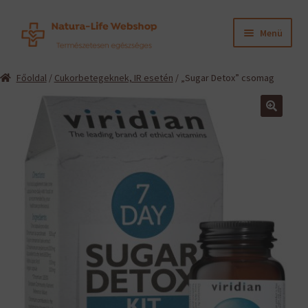
Ugrás
Kilépés
Menü
a
a
navigációhoz
tartalomba
Expand
Termékeink
Főoldal
/
Cukorbetegeknek, IR esetén
/ „Sugar Detox” csomag
child
menu
Expand
Információk
child
menu
Expand
Gyártók
child
menu
Hírek
Viszonteladók, szakembereknek
English