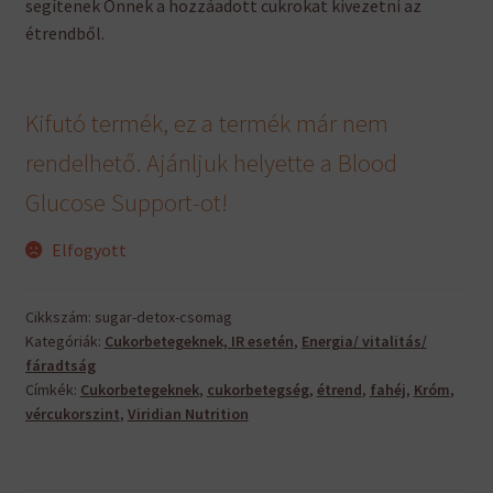
segítenek Önnek a hozzáadott cukrokat kivezetni az
étrendből.
Kifutó termék, ez a termék már nem
rendelhető. Ajánljuk helyette a Blood
Glucose Support-ot!
Elfogyott
Cikkszám:
sugar-detox-csomag
Kategóriák:
Cukorbetegeknek, IR esetén
,
Energia/ vitalitás/
fáradtság
Címkék:
Cukorbetegeknek
,
cukorbetegség
,
étrend
,
fahéj
,
Króm
,
vércukorszint
,
Viridian Nutrition