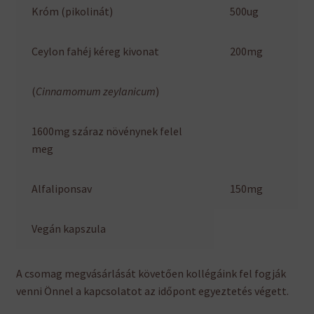
Króm (pikolinát)
500ug
Ceylon fahéj kéreg kivonat
200mg
(
Cinnamomum zeylanicum
)
1600mg száraz növénynek felel
meg
Alfaliponsav
150mg
Vegán kapszula
A csomag megvásárlását követően kollégáink fel fogják
venni Önnel a kapcsolatot az időpont egyeztetés végett.