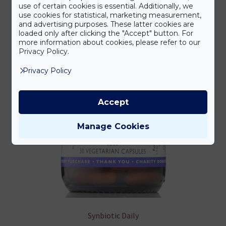
use of certain cookies is essential. Additionally, we
use cookies for statistical, marketing measurement,
and advertising purposes. These latter cookies are
loaded only after clicking the "Accept" button. For
more information about cookies, please refer to our
Privacy Policy.
Privacy Policy
Accept
Manage Cookies
Synbiotic Daily