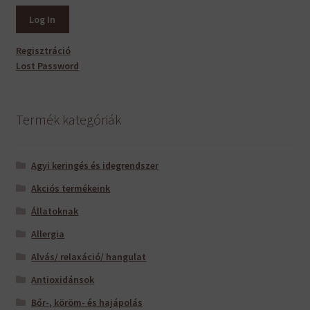
Regisztráció
Lost Password
Termék kategóriák
Agyi keringés és idegrendszer
Akciós termékeink
Állatoknak
Allergia
Alvás/ relaxáció/ hangulat
Antioxidánsok
Bőr-, köröm- és hajápolás