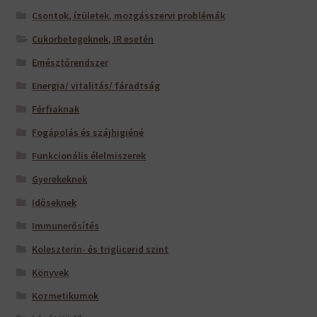
Csontok, ízületek, mozgásszervi problémák
Cukorbetegeknek, IR esetén
Emésztőrendszer
Energia/ vitalitás/ fáradtság
Férfiaknak
Fogápolás és szájhigiéné
Funkcionális élelmiszerek
Gyerekeknek
Időseknek
Immunerősítés
Koleszterin- és triglicerid szint
Könyvek
Kozmetikumok