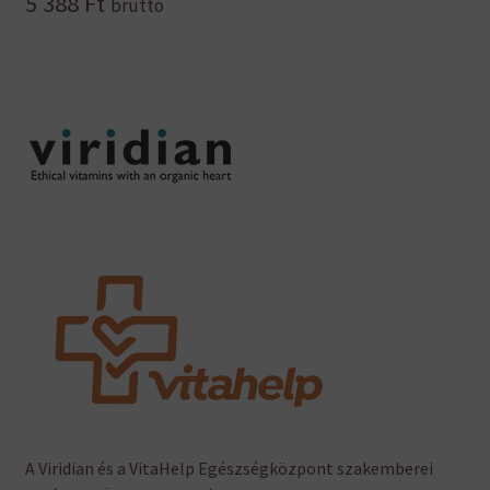
5 388
Ft
bruttó
A Viridian és a VitaHelp Egészségközpont szakemberei