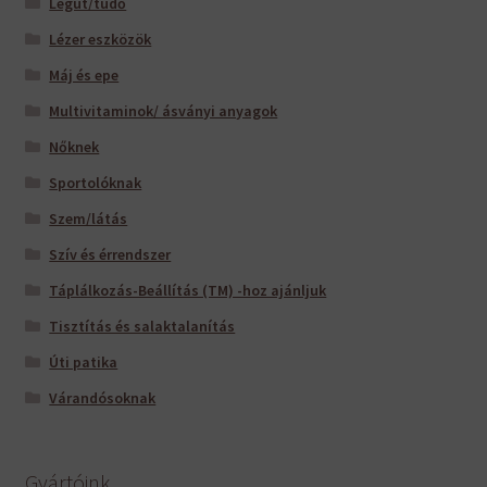
Légút/tüdő
Lézer eszközök
Máj és epe
Multivitaminok/ ásványi anyagok
Nőknek
Sportolóknak
Szem/látás
Szív és érrendszer
Táplálkozás-Beállítás (TM) -hoz ajánljuk
Tisztítás és salaktalanítás
Úti patika
Várandósoknak
Gyártóink