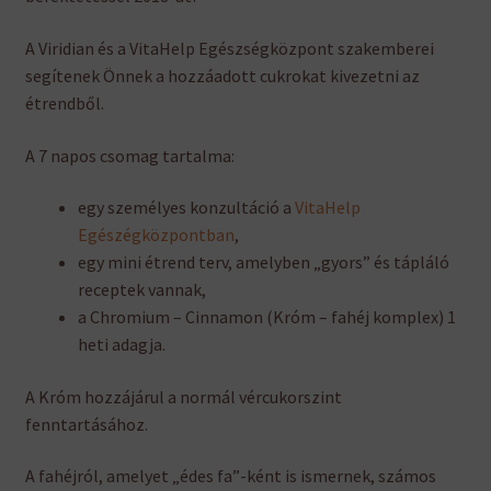
A Viridian és a VitaHelp Egészségközpont szakemberei
segítenek Önnek a hozzáadott cukrokat kivezetni az
étrendből.
A 7 napos csomag tartalma:
egy személyes konzultáció a
VitaHelp
Egészégközpontban
,
egy mini étrend terv, amelyben „gyors” és tápláló
receptek vannak,
a Chromium – Cinnamon (Króm – fahéj komplex) 1
heti adagja.
A Króm hozzájárul a normál vércukorszint
fenntartásához.
A fahéjról, amelyet „édes fa”-ként is ismernek, számos