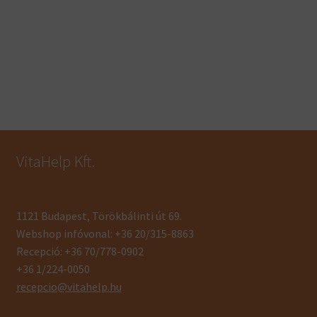
VitaHelp Kft.
1121 Budapest, Törökbálinti út 69.
Webshop infóvonal: +36 20/315-8863
Recepció: +36 70/778-0902
+36 1/224-0050
recepcio@vitahelp.hu