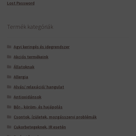
Lost Password
Termék kategóriák
Agyi keringés és idegrendszer
Akciós termékeink
Állatoknak
Allergia
Alvás/ relaxáció/ hangulat
Antioxidánsok
Bőr-, köröm- és hajápolás
Csontok, ízületek, mozgásszervi problémák
Cukorbetegeknek, IR esetén