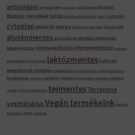
antioxidáns
bionutri
anyagcsere
B12 vitamin
b6 vitamin
Biopräp termékek listája
c vitamin
bőrápolás
bélflóra
cink
cytoplan
emésztés
energia
fáradtság
energia-anyagcsere
gluténmentes
gyulladáscsökkentés
gyulladás
immunrendszer
Immunerősítés
idegrendszer
keringés
laktózmentes
liofilizált
kimerültség
koncentráció
magnifood complex
magnézium
multivitamin
méregtelenítés
oxidatív stressz
stressz
Niedermaier
regulat
omega 3
probiotikum
tejmentes
Terranova
Szív és érrendszer
szelén
Vegán termékeink
vegetáriánus
Viridian
vírus
Nutrition
ízületek