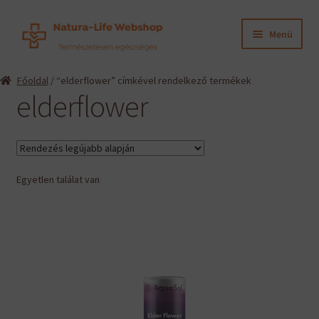
Ugrás
Kilépés
Menü
a
a
navigációhoz
tartalomba
Expand
Termékeink
Főoldal
/ “elderflower” címkével rendelkező termékek
child
elderflower
menu
Expand
Információk
child
menu
Expand
Gyártók
child
menu
Egyetlen találat van
Hírek
Viszonteladók, szakembereknek
English