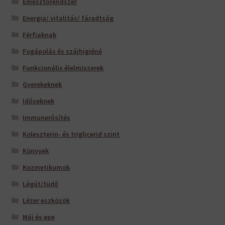
Emésztőrendszer
Energia/ vitalitás/ fáradtság
Férfiaknak
Fogápolás és szájhigiéné
Funkcionális élelmiszerek
Gyerekeknek
Időseknek
Immunerősítés
Koleszterin- és triglicerid szint
Könyvek
Kozmetikumok
Légút/tüdő
Lézer eszközök
Máj és epe