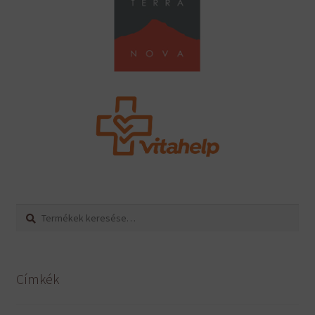
Keresés
Keresés
a
következőre:
Címkék