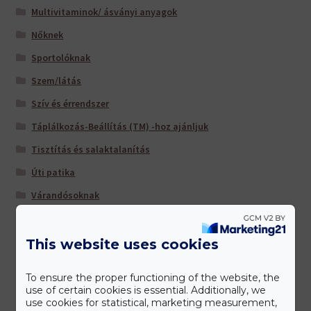
Multivitaminok/ ásványi anyagok
Nőknek
Sportolóknak
Szem/látás
Szív és érrendszer
Táplálkozás-Beállítás (TM) -hoz ajánljuk
Tisztítás és salaktalanítás
Úti patika
Várandósoknak
This website uses cookies
Gyártóink
To ensure the proper functioning of the website, the
use of certain cookies is essential. Additionally, we
use cookies for statistical, marketing measurement,