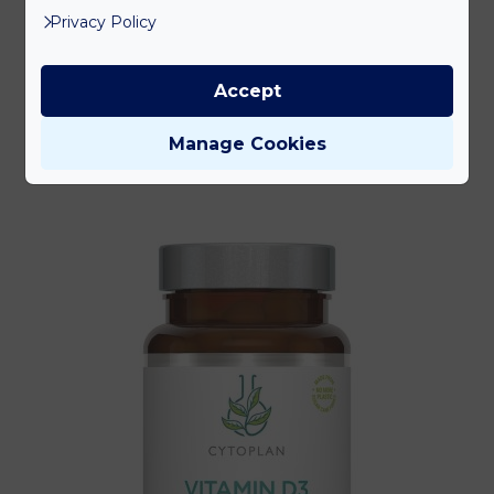
Privacy Policy
L-Arginine Plus with L-Ornithine
12 100
Ft
bruttó
Accept
Kosárba rakom
Manage Cookies