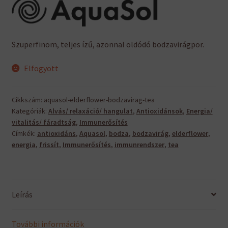
Szuperfinom, teljes ízű, azonnal oldódó bodzavirágpor.
Elfogyott
Cikkszám:
aquasol-elderflower-bodzavirag-tea
Kategóriák:
Alvás/ relaxáció/ hangulat
,
Antioxidánsok
,
Energia/
vitalitás/ fáradtság
,
Immunerősítés
Címkék:
antioxidáns
,
Aquasol
,
bodza
,
bodzavirág
,
elderflower
,
energia
,
frissít
,
Immunerősítés
,
immunrendszer
,
tea
Leírás
További információk