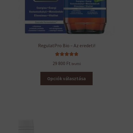
RegulatPro Bio – Az eredeti!
Értékelés:
29 800
Ft
bruttó
5.00
/ 5
Ennek
Opciók választása
a
terméknek
több
variációja
van.
A
változatok