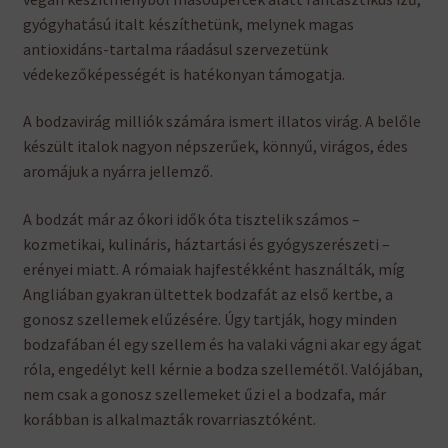
gyógyhatású italt készíthetünk, melynek magas
antioxidáns-tartalma ráadásul szervezetünk
védekezőképességét is hatékonyan támogatja.
A bodzavirág milliók számára ismert illatos virág. A belőle
készült italok nagyon népszerűek, könnyű, virágos, édes
aromájuk a nyárra jellemző.
A bodzát már az ókori idők óta tisztelik számos –
kozmetikai, kulináris, háztartási és gyógyszerészeti –
erényei miatt. A rómaiak hajfestékként használták, míg
Angliában gyakran ültettek bodzafát az első kertbe, a
gonosz szellemek elűzésére. Úgy tartják, hogy minden
bodzafában él egy szellem és ha valaki vágni akar egy ágat
róla, engedélyt kell kérnie a bodza szellemétől. Valójában,
nem csak a gonosz szellemeket űzi el a bodzafa, már
korábban is alkalmazták rovarriasztóként.