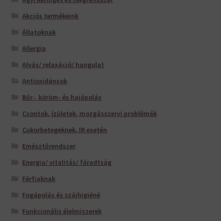
Akciós termékeink
Állatoknak
Allergia
Alvás/ relaxáció/ hangulat
Antioxidánsok
Bőr-, köröm- és hajápolás
Csontok, ízületek, mozgásszervi problémák
Cukorbetegeknek, IR esetén
Emésztőrendszer
Energia/ vitalitás/ fáradtság
Férfiaknak
Fogápolás és szájhigiéné
Funkcionális élelmiszerek