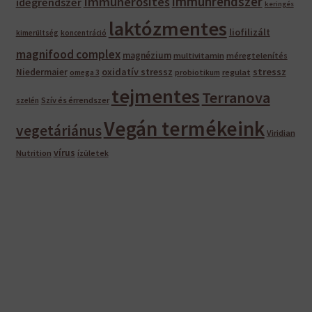
immunrendszer
Immunerősítés
idegrendszer
keringés
laktózmentes
liofilizált
kimerültség
koncentráció
magnifood complex
magnézium
multivitamin
méregtelenítés
oxidatív stressz
stressz
Niedermaier
regulat
omega 3
probiotikum
tejmentes
Terranova
Szív és érrendszer
szelén
Vegán termékeink
vegetáriánus
Viridian
vírus
Nutrition
ízületek