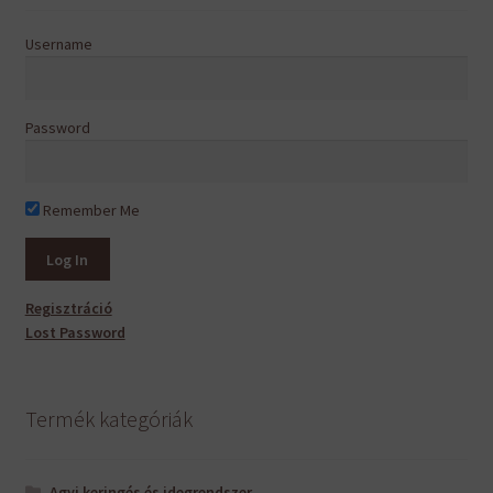
a
termékoldalon
Username
választhatók
ki
Password
Remember Me
Regisztráció
Lost Password
Termék kategóriák
Agyi keringés és idegrendszer