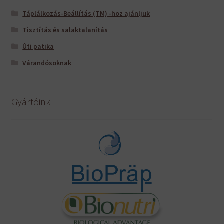
Táplálkozás-Beállítás (TM) -hoz ajánljuk
Tisztítás és salaktalanítás
Úti patika
Várandósoknak
Gyártóink