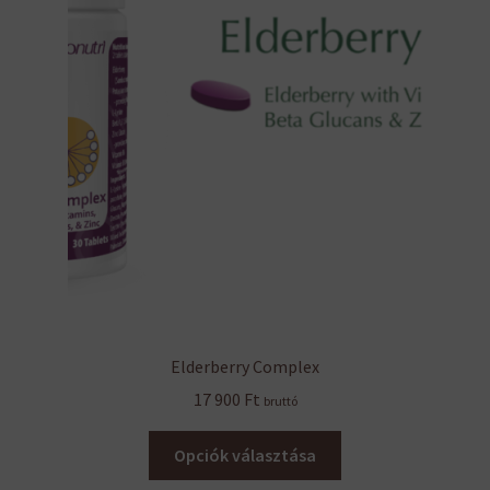
a
termékoldalon
választhatók
ki
Elderberry Complex
17 900
Ft
bruttó
Ennek
Opciók választása
a