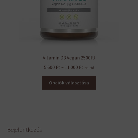
Vitamin D3 Vegan 2500IU
Ártartomány:
5 600
Ft
–
11 000
Ft
bruttó
5
Ennek
600 Ft
Opciók választása
a
-
terméknek
11
több
000 Ft
variációja
van.
A
Bejelentkezés
változatok