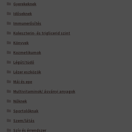
Gyerekeknek
Időseknek
Immunerősítés
Koleszterin- és triglicerid szint
Könyvek
Kozmetikumok
Légút/tüdő
Lézer eszközök
Máj és epe
Multivitaminok/ ásványi anyagok
Nőknek
Sportolóknak
Szem/látás
Szív és érrendszer