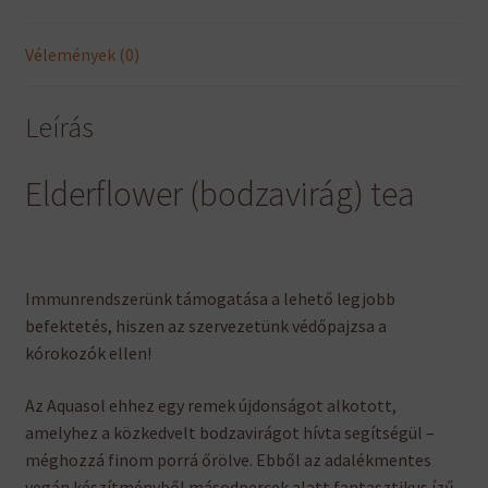
Vélemények (0)
Leírás
Elderflower (bodzavirág) tea
Immunrendszerünk támogatása a lehető legjobb
befektetés, hiszen az szervezetünk védőpajzsa a
kórokozók ellen!
Az Aquasol ehhez egy remek újdonságot alkotott,
amelyhez a közkedvelt bodzavirágot hívta segítségül –
méghozzá finom porrá őrölve. Ebből az adalékmentes
vegán készítményből másodpercek alatt fantasztikus ízű,