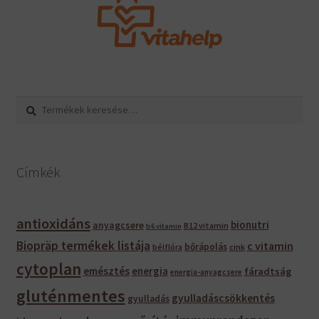
Keresés
Keresés
a
következőre:
Címkék
antioxidáns
bionutri
anyagcsere
B12 vitamin
b6 vitamin
Biopräp termékek listája
c vitamin
bőrápolás
bélflóra
cink
cytoplan
emésztés
energia
fáradtság
energia-anyagcsere
gluténmentes
gyulladáscsökkentés
gyulladás