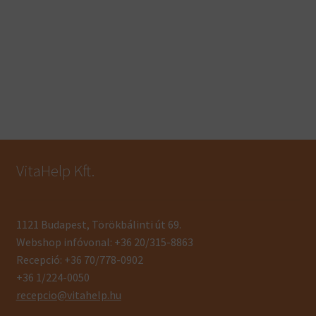
VitaHelp Kft.
1121 Budapest, Törökbálinti út 69.
Webshop infóvonal: +36 20/315-8863
Recepció: +36 70/778-0902
+36 1/224-0050
recepcio@vitahelp.hu