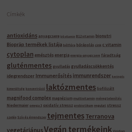
Címkék
antioxidáns
bionutri
anyagcsere
B12 vitamin
b6 vitamin
Biopräp termékek listája
c vitamin
bőrápolás
bélflóra
cink
cytoplan
emésztés
energia
fáradtság
energia-anyagcsere
gluténmentes
gyulladáscsökkentés
gyulladás
immunrendszer
Immunerősítés
idegrendszer
keringés
laktózmentes
liofilizált
kimerültség
koncentráció
magnifood complex
magnézium
multivitamin
méregtelenítés
oxidatív stressz
stressz
Niedermaier
regulat
omega 3
probiotikum
tejmentes
Terranova
Szív és érrendszer
szelén
Vegán termékeink
vegetáriánus
Viridian