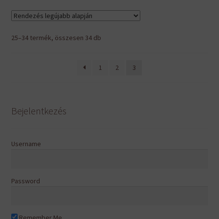
variációja
van.
A
Sorted
25–34 termék, összesen 34 db
változatok
by
a
latest
1
2
3
termékoldalon
választhatók
ki
Bejelentkezés
Username
Password
Remember Me