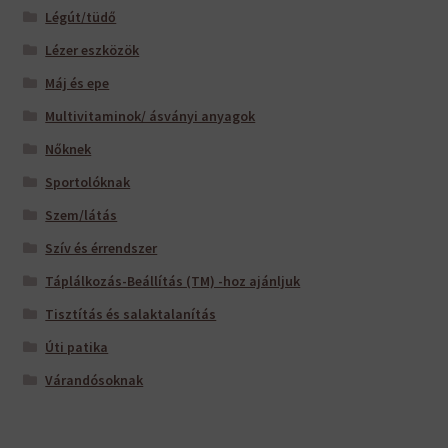
Légút/tüdő
Lézer eszközök
Máj és epe
Multivitaminok/ ásványi anyagok
Nőknek
Sportolóknak
Szem/látás
Szív és érrendszer
Táplálkozás-Beállítás (TM) -hoz ajánljuk
Tisztítás és salaktalanítás
Úti patika
Várandósoknak