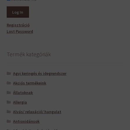
Regisztráció
Lost Password
Termék kategóriák
Agyi keringés és idegrendszer
Akciós termékeink
Állatoknak
Allergia
Alvás/ relaxáció/ hangulat
Antioxidánsok