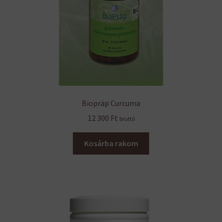
Biopräp Curcuma
12 300
Ft
bruttó
Kosárba rakom