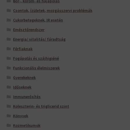
Bőr-, köröm- és hajápolás
Csontok, ízületek, mozgásszervi problémák
Cukorbetegeknek, IR esetén
Emésztőrendszer
Energia/ vitalitás/ fáradtság
Férfiaknak
Fogápolás és szájhigiéné
Funkcionális élelmiszerek
Gyerekeknek
Időseknek
Immunerősítés
Koleszterin- és triglicerid szint
Könyvek
Kozmetikumok