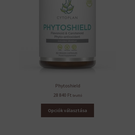
Phytoshield
28 840
Ft
bruttó
Ennek
Opciók választása
a
terméknek
több