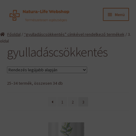
Ugrás
Kilépés
Menü
a
a
navigációhoz
tartalomba
Expand
Termékeink
Főoldal
/
“gyulladáscsökkentés” címkével rendelkező termékek
/ 3.
child
oldal
menu
Expand
Információk
gyulladáscsökkentés
child
menu
Expand
Gyártók
child
menu
Hírek
Sorted
25–34 termék, összesen 34 db
by
Viszonteladók, szakembereknek
latest
1
2
3
English