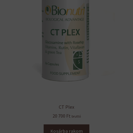
CT Plex
20 700
Ft
bruttó
Kosárba rakom