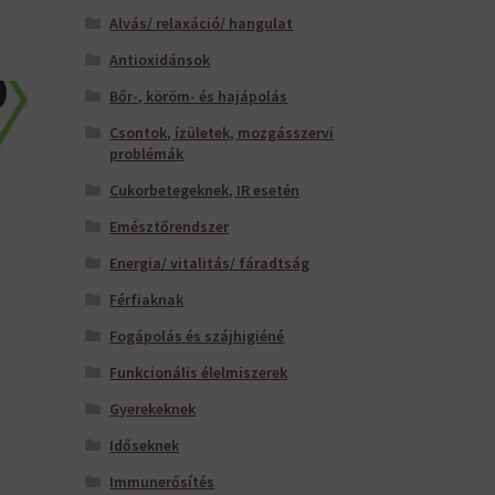
Alvás/ relaxáció/ hangulat
Antioxidánsok
Bőr-, köröm- és hajápolás
Csontok, ízületek, mozgásszervi
problémák
Cukorbetegeknek, IR esetén
Emésztőrendszer
Energia/ vitalitás/ fáradtság
Férfiaknak
Fogápolás és szájhigiéné
Funkcionális élelmiszerek
Gyerekeknek
Időseknek
Immunerősítés