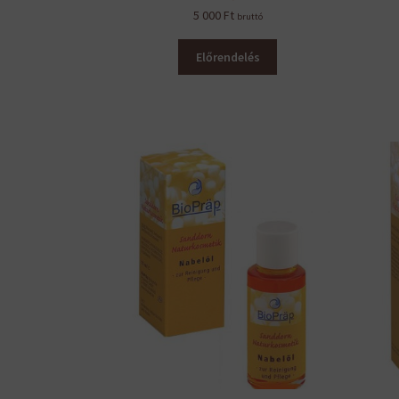
5 000
Ft
bruttó
Előrendelés