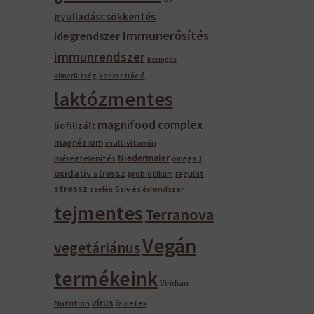
gyulladáscsökkentés
Immunerősítés
idegrendszer
immunrendszer
keringés
kimerültség
koncentráció
laktózmentes
magnifood complex
liofilizált
magnézium
multivitamin
Niedermaier
méregtelenítés
omega 3
oxidatív stressz
regulat
probiotikum
stressz
Szív és érrendszer
szelén
tejmentes
Terranova
Vegán
vegetáriánus
termékeink
Viridian
vírus
Nutrition
ízületek