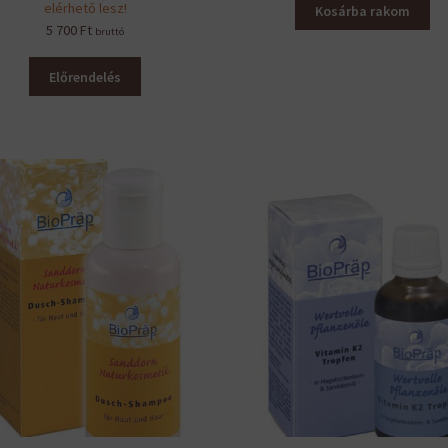
elérhető lesz!
Kosárba rakom
5 700
Ft
bruttó
Előrendelés