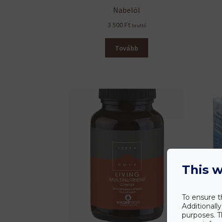
Nabelöl
3 500
Ft
bruttó
Tovább
This w
To ensure t
Additionall
purposes. T