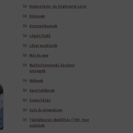
Koleszterin- és triglicerid szint
Könyvek
Kozmetikumok
Légút/tüdő
Lézer eszközök
Máj és epe
Multivitaminok/ ásványi
anyagok
Nőknek
Sportolóknak
Szem/látás
Szív és érrendszer
Táplálkozás-Beállítás (TM) -hoz
ajánljuk