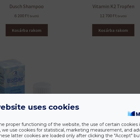
Dusch Shampoo
Vitamin K2 Tropfen
6 200
Ft
12 700
Ft
bruttó
bruttó
Kosárba rakom
Kosárba rakom
ebsite uses cookies
he proper functioning of the website, the use of certain cookies i
y, we use cookies for statistical, marketing measurement, and ad
hese latter cookies are loaded only after clicking the "Accept" bu