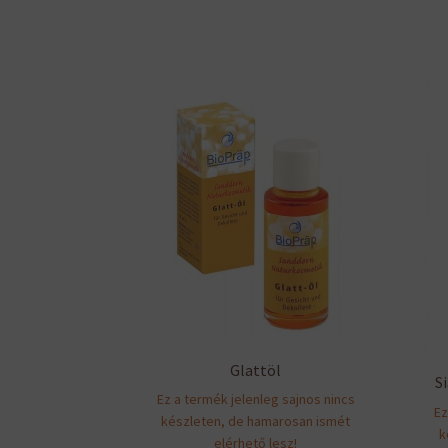
Glattöl
S
Ez a termék jelenleg sajnos nincs
Ez
készleten, de hamarosan ismét
k
elérhető lesz!