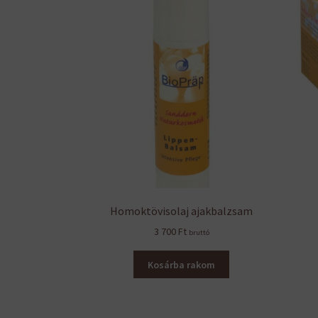
Homoktövisolaj ajakbalzsam
3 700
Ft
bruttó
Kosárba rakom