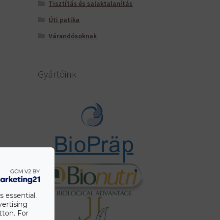
Tisztítás és salaktalanítás
Úti patika
Várandósoknak
Gyártóink
s essential.
vertising
tton. For