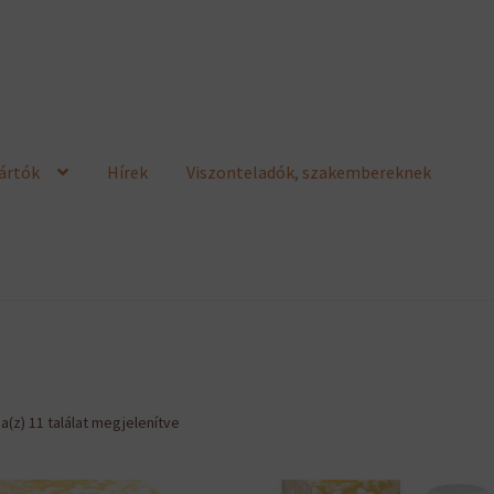
ártók
Hírek
Viszonteladók, szakembereknek
Sorted
a(z) 11 találat megjelenítve
by
latest