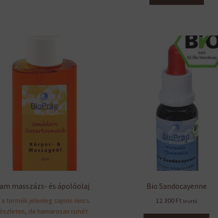
iam masszázs- és ápolóolaj
Bio Sandocayenne
 a termék jelenleg sajnos nincs
12 300
Ft
bruttó
észleten, de hamarosan ismét