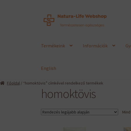
Ugrás
Kilépés
a
a
navigációhoz
tartalomba
Termékeink
Információk
Gy
English
Főoldal
/ “homoktövis” címkével rendelkező termékek
homoktövis
Mind 