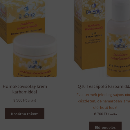
Homoktövisolaj-krém
Q10 Testápoló karbamidd
karbamiddal
Ez a termék jelenleg sajnos ni
8 900
Ft
készleten, de hamarosan ism
bruttó
elérhető lesz!
Kosárba rakom
6 700
Ft
bruttó
Előrendelés