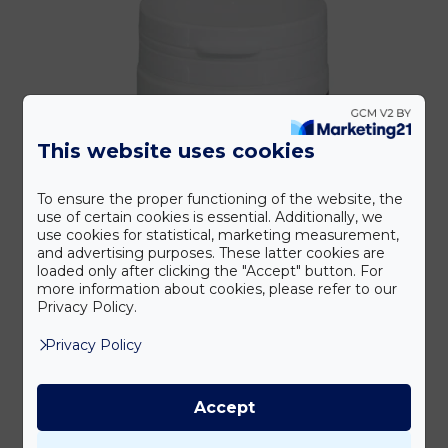
A
változatok
a
termékoldalon
választhatók
ki
This website uses cookies
To ensure the proper functioning of the website, the
use of certain cookies is essential. Additionally, we
use cookies for statistical, marketing measurement,
and advertising purposes. These latter cookies are
loaded only after clicking the "Accept" button. For
more information about cookies, please refer to our
Privacy Policy.
Privacy Policy
Basenpulver
Accept
6 700
Ft
bruttó