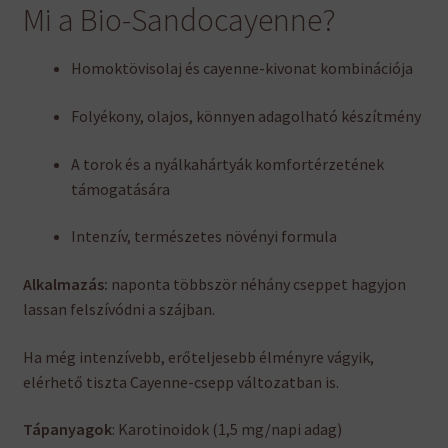
Mi a Bio-Sandocayenne?
Homoktövisolaj és cayenne-kivonat kombinációja
Folyékony, olajos, könnyen adagolható készítmény
A torok és a nyálkahártyák komfortérzetének
támogatására
Intenzív, természetes növényi formula
Alkalmazás:
naponta többször néhány cseppet hagyjon
lassan felszívódni a szájban.
Ha még intenzívebb, erőteljesebb élményre vágyik,
elérhető tiszta Cayenne-csepp változatban is.
Tápanyagok
: Karotinoidok (1,5 mg/napi adag)