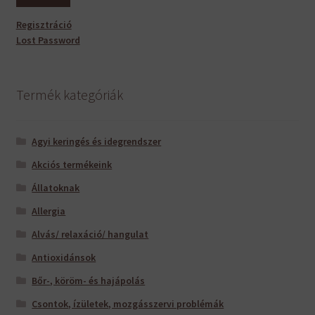
Regisztráció
Lost Password
Termék kategóriák
Agyi keringés és idegrendszer
Akciós termékeink
Állatoknak
Allergia
Alvás/ relaxáció/ hangulat
Antioxidánsok
Bőr-, köröm- és hajápolás
Csontok, ízületek, mozgásszervi problémák