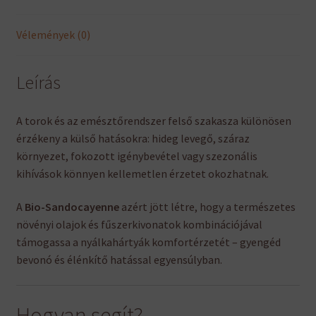
Vélemények (0)
Leírás
A torok és az emésztőrendszer felső szakasza különösen
érzékeny a külső hatásokra: hideg levegő, száraz
környezet, fokozott igénybevétel vagy szezonális
kihívások könnyen kellemetlen érzetet okozhatnak.
A
Bio-Sandocayenne
azért jött létre, hogy a természetes
növényi olajok és fűszerkivonatok kombinációjával
támogassa a nyálkahártyák komfortérzetét – gyengéd
bevonó és élénkítő hatással egyensúlyban.
Hogyan segít?