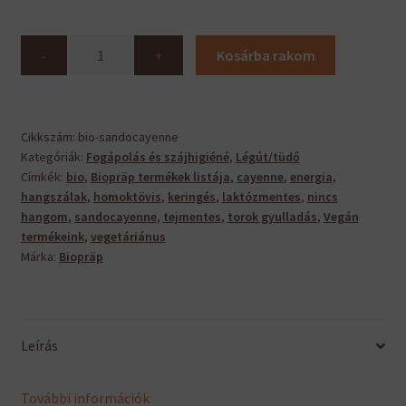
Bio
-
+
Kosárba rakom
Sandocayenne
mennyiség
Cikkszám:
bio-sandocayenne
Kategóriák:
Fogápolás és szájhigiéné
,
Légút/tüdő
Címkék:
bio
,
Biopräp termékek listája
,
cayenne
,
energia
,
hangszálak
,
homoktövis
,
keringés
,
laktózmentes
,
nincs
hangom
,
sandocayenne
,
tejmentes
,
torok gyulladás
,
Vegán
termékeink
,
vegetáriánus
Márka:
Biopräp
Leírás
További információk