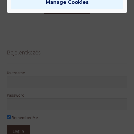
Manage Cookies
Kosárba rakom
Bejelentkezés
Username
Password
Remember Me