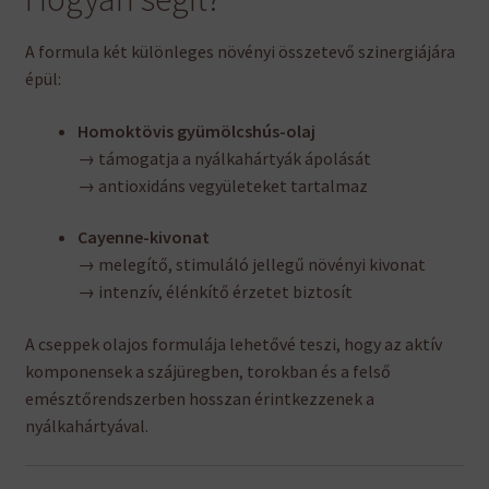
A formula két különleges növényi összetevő szinergiájára
épül:
Homoktövis gyümölcshús-olaj
→ támogatja a nyálkahártyák ápolását
→ antioxidáns vegyületeket tartalmaz
Cayenne-kivonat
→ melegítő, stimuláló jellegű növényi kivonat
→ intenzív, élénkítő érzetet biztosít
A cseppek olajos formulája lehetővé teszi, hogy az aktív
komponensek a szájüregben, torokban és a felső
emésztőrendszerben hosszan érintkezzenek a
nyálkahártyával.