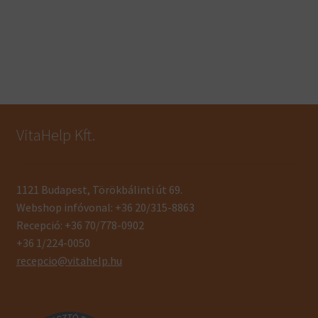
VitaHelp Kft.
1121 Budapest, Törökbálinti út 69.
Webshop infóvonal: +36 20/315-8863
Recepció: +36 70/778-0902
+36 1/224-0050
recepcio@vitahelp.hu