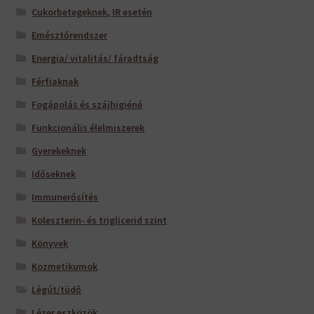
Cukorbetegeknek, IR esetén
Emésztőrendszer
Energia/ vitalitás/ fáradtság
Férfiaknak
Fogápolás és szájhigiéné
Funkcionális élelmiszerek
Gyerekeknek
Időseknek
Immunerősítés
Koleszterin- és triglicerid szint
Könyvek
Kozmetikumok
Légút/tüdő
Lézer eszközök