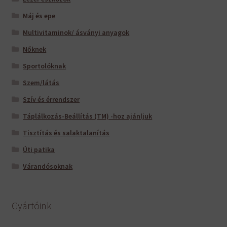
Máj és epe
Multivitaminok/ ásványi anyagok
Nőknek
Sportolóknak
Szem/látás
Szív és érrendszer
Táplálkozás-Beállítás (TM) -hoz ajánljuk
Tisztítás és salaktalanítás
Úti patika
Várandósoknak
Gyártóink