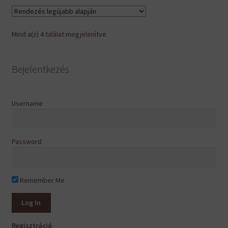
Sorted
Mind a(z) 4 találat megjelenítve
by
latest
Bejelentkezés
Username
Password
Remember Me
Regisztráció