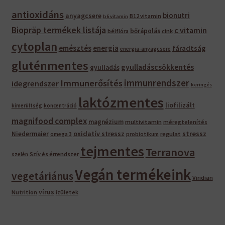
antioxidáns
bionutri
anyagcsere
B12 vitamin
b6 vitamin
Biopräp termékek listája
c vitamin
bőrápolás
bélflóra
cink
cytoplan
emésztés
energia
fáradtság
energia-anyagcsere
gluténmentes
gyulladáscsökkentés
gyulladás
immunrendszer
Immunerősítés
idegrendszer
keringés
laktózmentes
liofilizált
kimerültség
koncentráció
magnifood complex
magnézium
multivitamin
méregtelenítés
oxidatív stressz
stressz
Niedermaier
regulat
omega 3
probiotikum
tejmentes
Terranova
Szív és érrendszer
szelén
Vegán termékeink
vegetáriánus
Viridian
vírus
Nutrition
ízületek