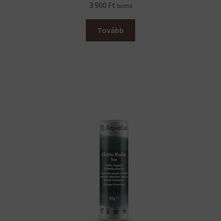
3 900
Ft
bruttó
Tovább