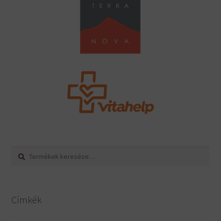
Keresés
Keresés
a
következőre:
Címkék