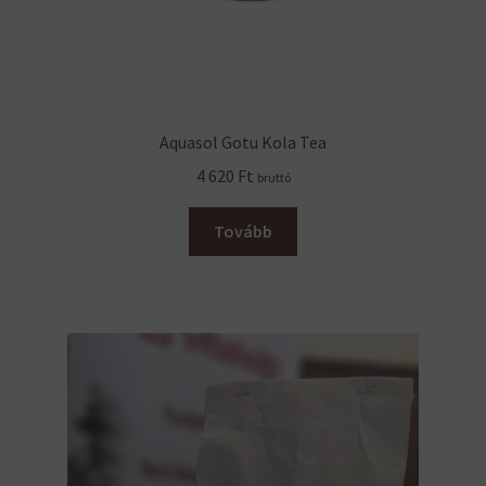
Aquasol Gotu Kola Tea
4 620
Ft
bruttó
Tovább