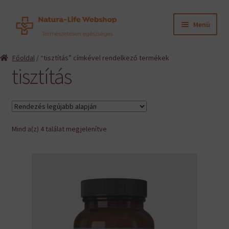
Ugrás
Kilépés
Menü
a
a
navigációhoz
tartalomba
Expand
Termékeink
Főoldal
/ “tisztítás” címkével rendelkező termékek
child
tisztítás
menu
Expand
Információk
child
menu
Expand
Gyártók
child
menu
Sorted
Mind a(z) 4 találat megjelenítve
Hírek
by
latest
Viszonteladók, szakembereknek
English