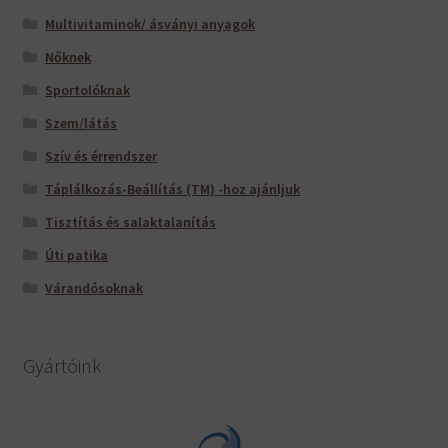
Multivitaminok/ ásványi anyagok
Nőknek
Sportolóknak
Szem/látás
Szív és érrendszer
Táplálkozás-Beállítás (TM) -hoz ajánljuk
Tisztítás és salaktalanítás
Úti patika
Várandósoknak
Gyártóink