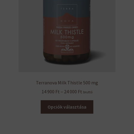
Terranova Milk Thistle 500 mg
Ártartomány:
14 900
Ft
–
24 000
Ft
bruttó
14
Ennek
900 Ft
Opciók választása
a
-
terméknek
24
több
000 Ft
variációja