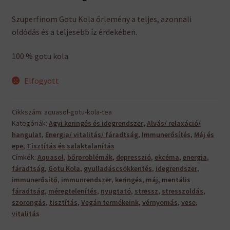
Szuperfinom Gotu Kola őrlemény a teljes, azonnali
oldódás és a teljesebb íz érdekében.
100 % gotu kola
Elfogyott
Cikkszám:
aquasol-gotu-kola-tea
Kategóriák:
Agyi keringés és idegrendszer
,
Alvás/ relaxáció/
hangulat
,
Energia/ vitalitás/ fáradtság
,
Immunerősítés
,
Máj és
epe
,
Tisztítás és salaktalanítás
Címkék:
Aquasol
,
bőrproblémák
,
depresszió
,
ekcéma
,
energia
,
fáradtság
,
Gotu Kola
,
gyulladáscsökkentés
,
idegrendszer
,
immunerősítő
,
immunrendszer
,
keringés
,
máj
,
mentális
fáradtság
,
méregtelenítés
,
nyugtató
,
stressz
,
stresszoldás
,
szorongás
,
tisztítás
,
Vegán termékeink
,
vérnyomás
,
vese
,
vitalitás