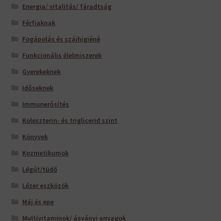
Energia/ vitalitás/ fáradtság
Férfiaknak
Fogápolás és szájhigiéné
Funkcionális élelmiszerek
Gyerekeknek
Időseknek
Immunerősítés
Koleszterin- és triglicerid szint
Könyvek
Kozmetikumok
Légút/tüdő
Lézer eszközök
Máj és epe
Multivitaminok/ ásványi anyagok