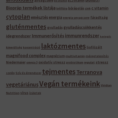
bionutri
anyagcsere
B12 vitamin
b6 vitamin
Biopräp termékek listája
c vitamin
bőrápolás
bélflóra
cink
cytoplan
emésztés
energia
fáradtság
energia-anyagcsere
gluténmentes
gyulladáscsökkentés
gyulladás
immunrendszer
Immunerősítés
idegrendszer
keringés
laktózmentes
liofilizált
kimerültség
koncentráció
magnifood complex
magnézium
multivitamin
méregtelenítés
oxidatív stressz
stressz
Niedermaier
regulat
omega 3
probiotikum
tejmentes
Terranova
Szív és érrendszer
szelén
Vegán termékeink
vegetáriánus
Viridian
vírus
Nutrition
ízületek