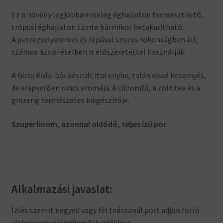
Ez a növény legjobban meleg éghajlaton termeszthető,
trópusi éghajlaton szinte bármikor betakarítható
.
A
petrezselyemmel és répával szoros rokonságban áll,
számos ázsiai ételben is előszeretettel használják.
A Gotu Kola-ból készült ital enyhe, talán kissé kesernyés,
de alapvetően nincs aromája. A citromfű, a zöld tea és a
ginzeng természetes kiegészítője.
Szuperfinom, azonnal oldódó, teljes ízű por.
Alkalmazási javaslat:
Ízlés szerint negyed vagy fél teáskanál port adjon forró
vízhez vagy bármilyen folyadékhoz.