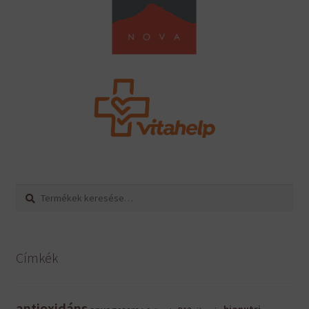
Keresés
Keresés
a
következőre:
Címkék
antioxidáns