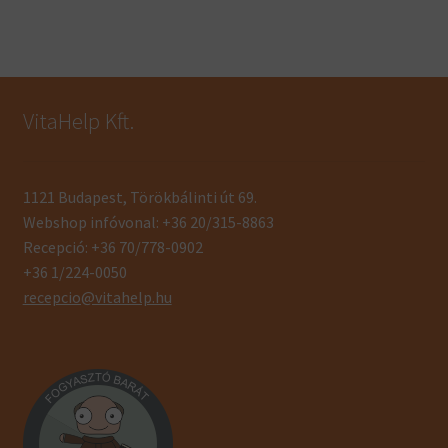
VitaHelp Kft.
1121 Budapest, Törökbálinti út 69.
Webshop infóvonal: +36 20/315-8863
Recepció: +36 70/778-0902
+36 1/224-0050
recepcio@vitahelp.hu