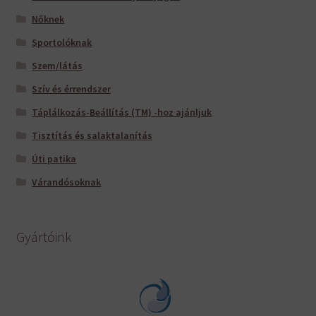
Nőknek
Sportolóknak
Szem/látás
Szív és érrendszer
Táplálkozás-Beállítás (TM) -hoz ajánljuk
Tisztítás és salaktalanítás
Úti patika
Várandósoknak
Gyártóink