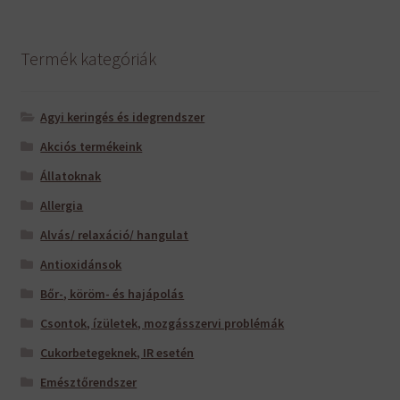
Termék kategóriák
Agyi keringés és idegrendszer
Akciós termékeink
Állatoknak
Allergia
Alvás/ relaxáció/ hangulat
Antioxidánsok
Bőr-, köröm- és hajápolás
Csontok, ízületek, mozgásszervi problémák
Cukorbetegeknek, IR esetén
Emésztőrendszer