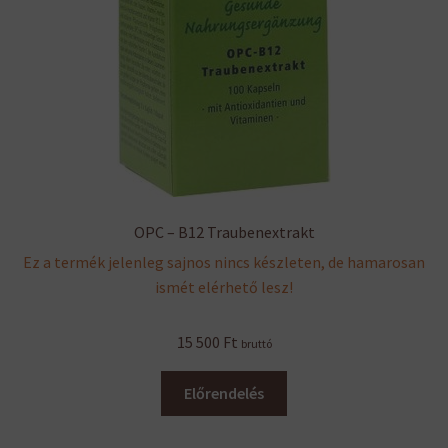
ki
OPC – B12 Traubenextrakt
Ez a termék jelenleg sajnos nincs készleten, de hamarosan
ismét elérhető lesz!
15 500
Ft
bruttó
Előrendelés