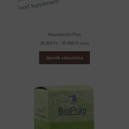
Neuralactin Plus
Ártartomány:
20 300
Ft
–
35 900
Ft
bruttó
20
Ennek
300 Ft
Opciók választása
a
-
terméknek
35
több
900 Ft
variációja
van.
A
változatok
a
termékoldalon
választhatók