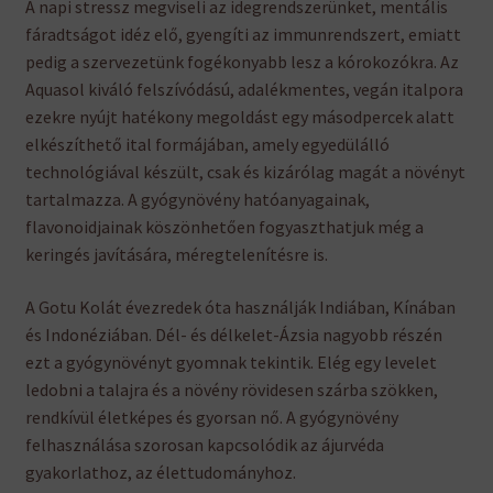
A napi stressz megviseli az idegrendszerünket, mentális
fáradtságot idéz elő, gyengíti az immunrendszert, emiatt
pedig a szervezetünk fogékonyabb lesz a kórokozókra. Az
Aquasol kiváló felszívódású, adalékmentes, vegán italpora
ezekre nyújt hatékony megoldást egy másodpercek alatt
elkészíthető ital formájában, amely egyedülálló
technológiával készült, csak és kizárólag magát a növényt
tartalmazza. A gyógynövény hatóanyagainak,
flavonoidjainak köszönhetően fogyaszthatjuk még a
keringés javítására, méregtelenítésre is.
A Gotu Kolát évezredek óta használják Indiában, Kínában
és Indonéziában. Dél- és délkelet-Ázsia nagyobb részén
ezt a gyógynövényt gyomnak tekintik. Elég egy levelet
ledobni a talajra és a növény rövidesen szárba szökken,
rendkívül életképes és gyorsan nő. A gyógynövény
felhasználása szorosan kapcsolódik az ájurvéda
gyakorlathoz, az élettudományhoz.