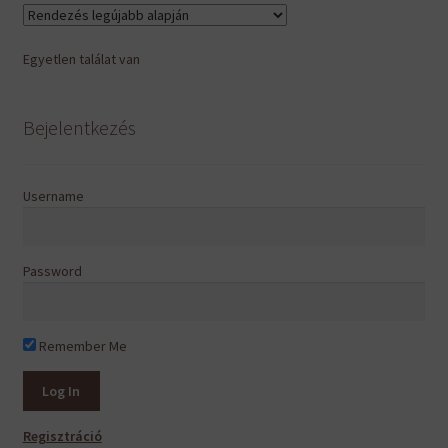
van.
A
Egyetlen találat van
változatok
a
termékoldalon
Bejelentkezés
választhatók
ki
Username
Password
Remember Me
Regisztráció