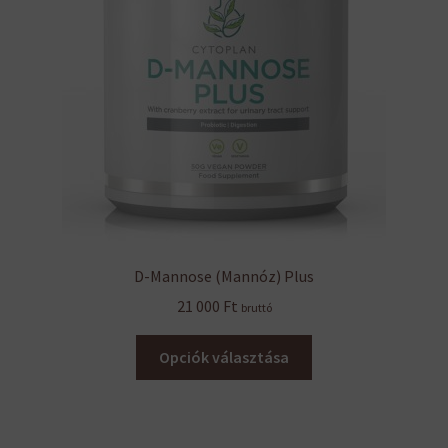
D-Mannose (Mannóz) Plus
21 000
Ft
bruttó
Ennek
Opciók választása
a
terméknek
több
variációja