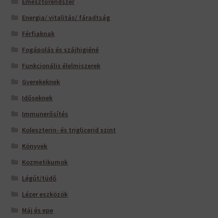
Emésztőrendszer
Energia/ vitalitás/ fáradtság
Férfiaknak
Fogápolás és szájhigiéné
Funkcionális élelmiszerek
Gyerekeknek
Időseknek
Immunerősítés
Koleszterin- és triglicerid szint
Könyvek
Kozmetikumok
Légút/tüdő
Lézer eszközök
Máj és epe