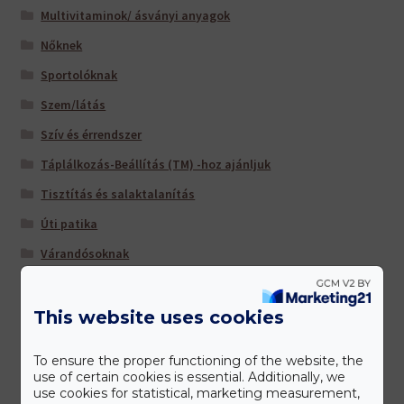
Multivitaminok/ ásványi anyagok
Nőknek
Sportolóknak
Szem/látás
Szív és érrendszer
Táplálkozás-Beállítás (TM) -hoz ajánljuk
Tisztítás és salaktalanítás
Úti patika
Várandósoknak
This website uses cookies
Gyártóink
To ensure the proper functioning of the website, the
use of certain cookies is essential. Additionally, we
use cookies for statistical, marketing measurement,