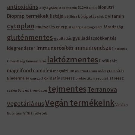
antioxidáns
bionutri
anyagcsere
B12 vitamin
b6 vitamin
Biopräp termékek listája
c vitamin
bőrápolás
bélflóra
cink
cytoplan
emésztés
energia
fáradtság
energia-anyagcsere
gluténmentes
gyulladáscsökkentés
gyulladás
immunrendszer
Immunerősítés
idegrendszer
keringés
laktózmentes
liofilizált
kimerültség
koncentráció
magnifood complex
magnézium
multivitamin
méregtelenítés
oxidatív stressz
stressz
Niedermaier
regulat
omega 3
probiotikum
tejmentes
Terranova
Szív és érrendszer
szelén
Vegán termékeink
vegetáriánus
Viridian
vírus
Nutrition
ízületek