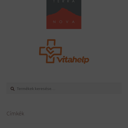
Keresés
Keresés
a
következőre:
Címkék