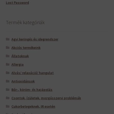
Lost Password
Termék kategóriák
Agyi keringés és idegrendszer
Akciós termékeink
Állatoknak
Allergia
Alvás/ relaxáció/ hangulat
Antioxidánsok
Bőr-, köröm- és hajápolás
Csontok, ízületek, mozgásszervi problémák
Cukorbetegeknek, IR esetén