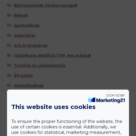
Multivitaminok/ ásványi anyagok
Nőknek
Sportolóknak
Szem/látás
Szív és érrendszer
Táplálkozás-Beállítás (TM) -hoz ajánljuk
Tisztítás és salaktalanítás
Úti patika
Várandósoknak
This website uses cookies
Gyártóink
To ensure the proper functioning of the website, the
use of certain cookies is essential. Additionally, we
use cookies for statistical, marketing measurement,