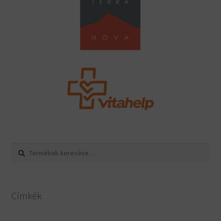
Keresés
Keresés
a
következőre:
Címkék