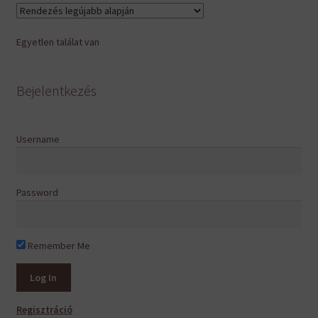
van.
A
Egyetlen találat van
változatok
a
termékoldalon
Bejelentkezés
választhatók
ki
Username
Password
Remember Me
Regisztráció