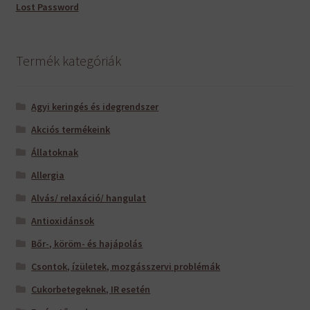
Lost Password
Termék kategóriák
Agyi keringés és idegrendszer
Akciós termékeink
Állatoknak
Allergia
Alvás/ relaxáció/ hangulat
Antioxidánsok
Bőr-, köröm- és hajápolás
Csontok, ízületek, mozgásszervi problémák
Cukorbetegeknek, IR esetén