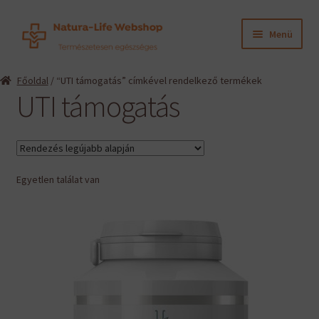
Ugrás
Kilépés
Menü
a
a
navigációhoz
tartalomba
Expand
Termékeink
Főoldal
/ “UTI támogatás” címkével rendelkező termékek
child
UTI támogatás
menu
Expand
Információk
child
menu
Expand
Gyártók
child
menu
Egyetlen találat van
Hírek
Viszonteladók, szakembereknek
English