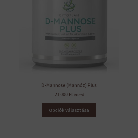
D-Mannose (Mannóz) Plus
21 000
Ft
bruttó
Ennek
Opciók választása
a
terméknek
több
variációja