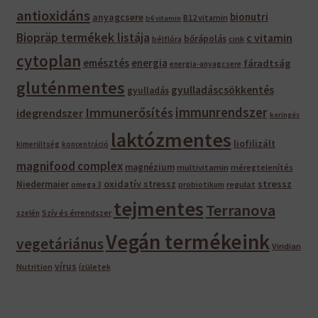
antioxidáns
bionutri
anyagcsere
B12 vitamin
b6 vitamin
Biopräp termékek listája
c vitamin
bőrápolás
bélflóra
cink
cytoplan
emésztés
energia
fáradtság
energia-anyagcsere
gluténmentes
gyulladáscsökkentés
gyulladás
immunrendszer
Immunerősítés
idegrendszer
keringés
laktózmentes
liofilizált
kimerültség
koncentráció
magnifood complex
magnézium
multivitamin
méregtelenítés
oxidatív stressz
stressz
Niedermaier
regulat
omega 3
probiotikum
tejmentes
Terranova
Szív és érrendszer
szelén
Vegán termékeink
vegetáriánus
Viridian
vírus
Nutrition
ízületek