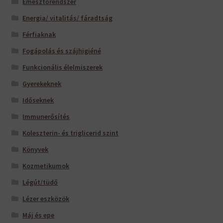
Emésztőrendszer
Energia/ vitalitás/ fáradtság
Férfiaknak
Fogápolás és szájhigiéné
Funkcionális élelmiszerek
Gyerekeknek
Időseknek
Immunerősítés
Koleszterin- és triglicerid szint
Könyvek
Kozmetikumok
Légút/tüdő
Lézer eszközök
Máj és epe