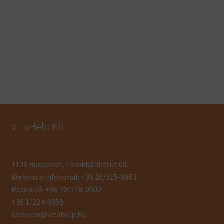
VitaHelp Kft.
1121 Budapest, Törökbálinti út 69.
Webshop infóvonal: +36 20/315-8863
Recepció: +36 70/778-0902
+36 1/224-0050
recepcio@vitahelp.hu