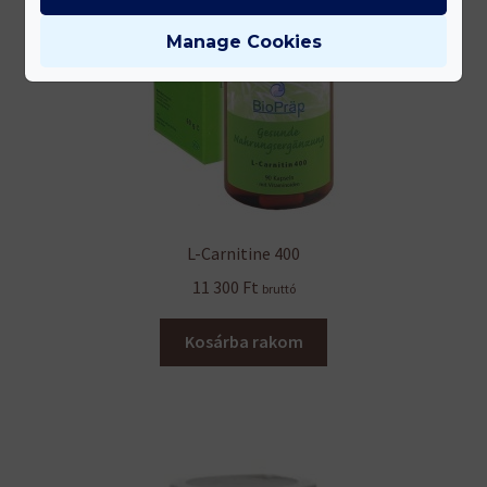
Manage Cookies
L-Carnitine 400
11 300
Ft
bruttó
Kosárba rakom