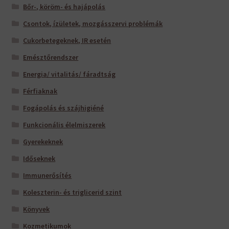
Bőr-, köröm- és hajápolás
Csontok, ízületek, mozgásszervi problémák
Cukorbetegeknek, IR esetén
Emésztőrendszer
Energia/ vitalitás/ fáradtság
Férfiaknak
Fogápolás és szájhigiéné
Funkcionális élelmiszerek
Gyerekeknek
Időseknek
Immunerősítés
Koleszterin- és triglicerid szint
Könyvek
Kozmetikumok