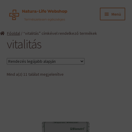
Ugrás
Kilépés
Menü
a
a
navigációhoz
tartalomba
Expand
Termékeink
Főoldal
/ “vitalitás” címkével rendelkező termékek
child
vitalitás
menu
Expand
Információk
child
menu
Expand
Gyártók
child
menu
Sorted
Mind a(z) 11 találat megjelenítve
Hírek
by
latest
Viszonteladók, szakembereknek
English