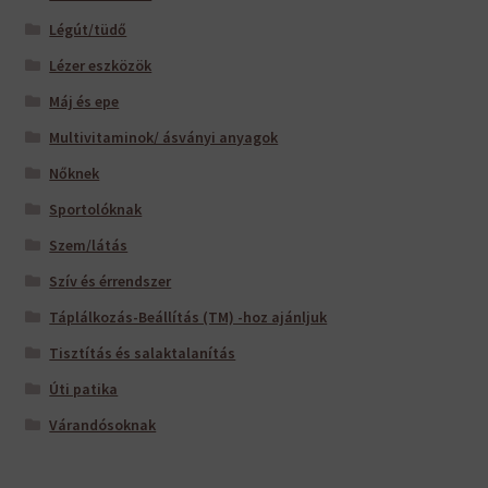
Légút/tüdő
Lézer eszközök
Máj és epe
Multivitaminok/ ásványi anyagok
Nőknek
Sportolóknak
Szem/látás
Szív és érrendszer
Táplálkozás-Beállítás (TM) -hoz ajánljuk
Tisztítás és salaktalanítás
Úti patika
Várandósoknak