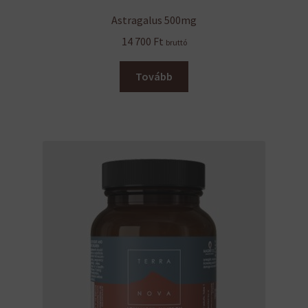
Astragalus 500mg
14 700
Ft
bruttó
Tovább