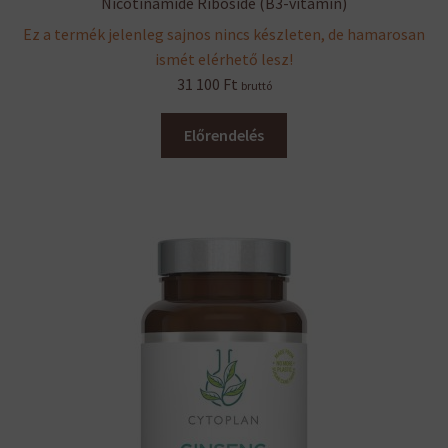
Nicotinamide Riboside (B3-vitamin)
Ez a termék jelenleg sajnos nincs készleten, de hamarosan
ismét elérhető lesz!
31 100
Ft
bruttó
Előrendelés