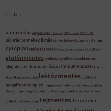
következőre:
Címkék
antioxidáns
bionutri
anyagcsere
B12 vitamin
b6 vitamin
Biopräp termékek listája
c vitamin
bőrápolás
bélflóra
cink
cytoplan
emésztés
energia
fáradtság
energia-anyagcsere
gluténmentes
gyulladáscsökkentés
gyulladás
immunrendszer
Immunerősítés
idegrendszer
keringés
laktózmentes
liofilizált
kimerültség
koncentráció
magnifood complex
magnézium
multivitamin
méregtelenítés
oxidatív stressz
stressz
Niedermaier
regulat
omega 3
probiotikum
tejmentes
Terranova
Szív és érrendszer
szelén