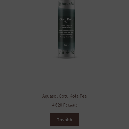
a
termékoldalon
választhatók
ki
Aquasol Gotu Kola Tea
4 620
Ft
bruttó
Tovább