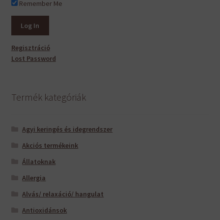
Remember Me
Regisztráció
Lost Password
Termék kategóriák
Agyi keringés és idegrendszer
Akciós termékeink
Állatoknak
Allergia
Alvás/ relaxáció/ hangulat
Antioxidánsok