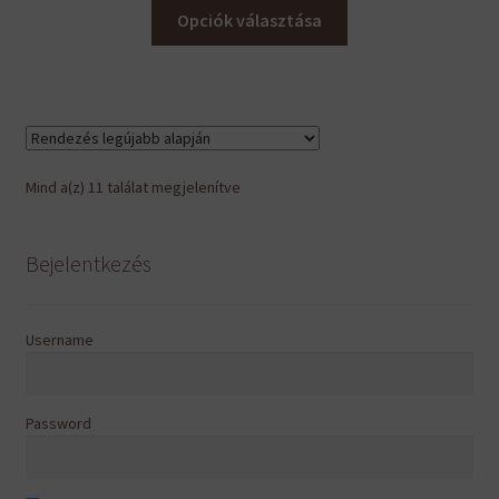
Ennek
Opciók választása
a
terméknek
több
variációja
van.
A
Sorted
Mind a(z) 11 találat megjelenítve
változatok
by
a
latest
termékoldalon
Bejelentkezés
választhatók
ki
Username
Password