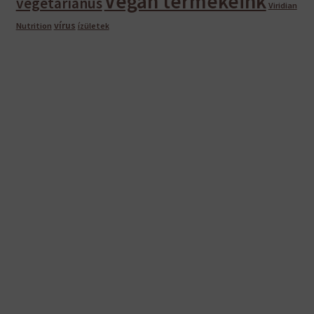
Vegán termékeink
vegetáriánus
Viridian
vírus
Nutrition
ízületek